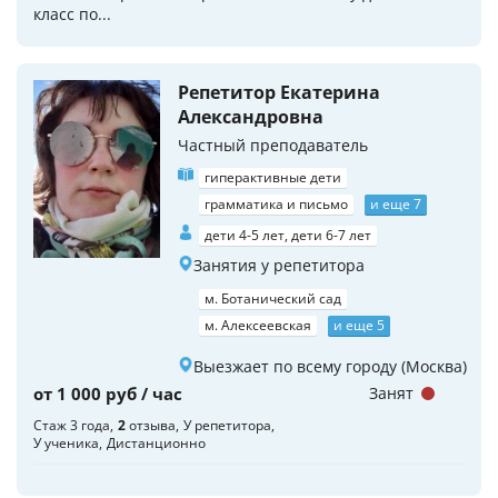
класс по...
Репетитор Екатерина
Александровна
Частный преподаватель
гиперактивные дети
грамматика и письмо
и еще 7
дети 4-5 лет, дети 6-7 лет
Занятия у репетитора
м. Ботанический сад
м. Алексеевская
и еще 5
Выезжает по всему городу (Москва)
от 1 000 руб / час
Занят
Стаж 3 года
2
отзыва
У репетитора
У ученика
Дистанционно