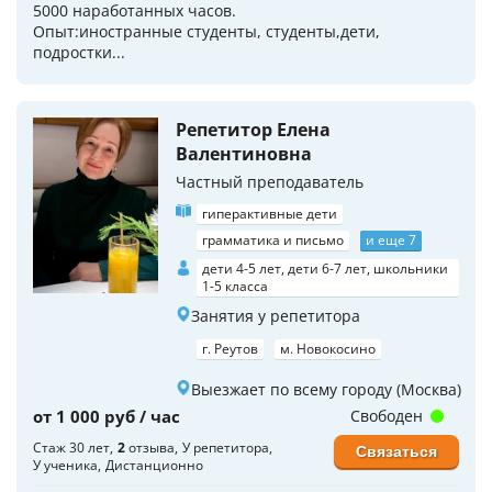
5000 наработанных часов.
Опыт:иностранные студенты, студенты,дети,
подростки...
Репетитор Елена
Валентиновна
Частный преподаватель
гиперактивные дети
грамматика и письмо
и еще 7
дети 4-5 лет, дети 6-7 лет, школьники
1-5 класса
Занятия у репетитора
г. Реутов
м. Новокосино
Выезжает по всему городу (Москва)
от 1 000 руб / час
Свободен
Стаж 30 лет
2
отзыва
У репетитора
Связаться
У ученика
Дистанционно