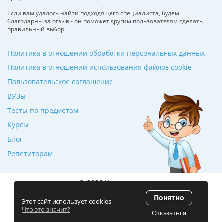
Если вам удалось найти подходящего специалиста, будем
благодарны за отзыв - он поможет другим пользователям сделать
правильный выбор.
Политика в отношении обработки персональных данных
Политика в отношении использования файлов cookie
Пользовательское соглашение
ВУЗы
Тесты по предметам
Курсы
Блог
Репетиторам
© 2026 Училкин.ru
Понятно
Рейтинг 5.0
(120 отзывов)
Этот сайт использует cookies
Что это значит?
Отказаться
Разработка сайта
ZmitroC.by
™