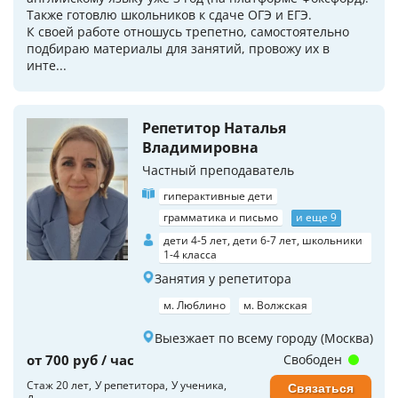
Также готовлю школьников к сдаче ОГЭ и ЕГЭ.
К своей работе отношусь трепетно, самостоятельно
подбираю материалы для занятий, провожу их в
инте...
Репетитор Наталья
Владимировна
Частный преподаватель
гиперактивные дети
грамматика и письмо
и еще 9
дети 4-5 лет, дети 6-7 лет, школьники
1-4 класса
Занятия у репетитора
м. Люблино
м. Волжская
Выезжает по всему городу (Москва)
от 700 руб / час
Свободен
Стаж 20 лет
У репетитора
У ученика
Связаться