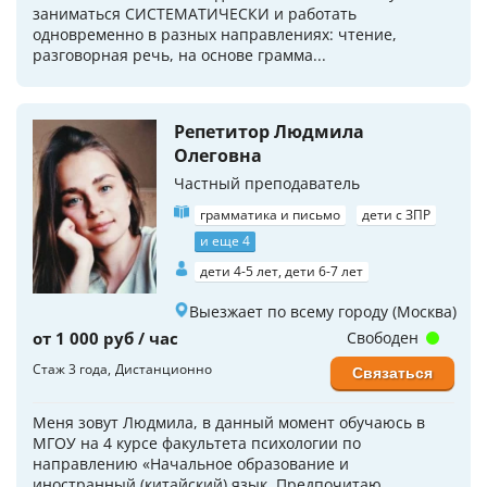
заниматься СИСТЕМАТИЧЕСКИ и работать
одновременно в разных направлениях: чтение,
разговорная речь, на основе грамма...
Репетитор Людмила
Олеговна
Частный преподаватель
грамматика и письмо
дети с ЗПР
и еще 4
дети 4-5 лет, дети 6-7 лет
Выезжает по всему городу (Москва)
от 1 000 руб / час
Свободен
Стаж 3 года
Дистанционно
Связаться
Меня зовут Людмила, в данный момент обучаюсь в
МГОУ на 4 курсе факультета психологии по
направлению «Начальное образование и
иностранный (китайский) язык. Предпочитаю