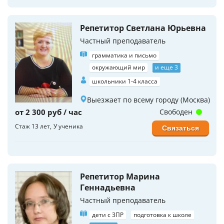
Репетитор Светлана Юрьевна
Частный преподаватель
грамматика и письмо
окружающий мир
и еще 3
школьники 1-4 класса
Выезжает по всему городу (Москва)
от 2 300 руб / час
Свободен
Стаж 13 лет
У ученика
Связаться
Репетитор Марина
Геннадьевна
Частный преподаватель
дети с ЗПР
подготовка к школе