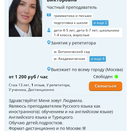
Частный преподаватель
грамматика и письмо
подготовка к школе
и еще 2
дети 4-5 лет, дети 6-7 лет, школьники
1-4 класса, взрослые
Занятия у репетитора
м. Ботанический сад
м. Академическая
и еще 4
Выезжает по всему городу (Москва)
от 1 200 руб / час
Свободен
Стаж 13 лет
1
отзыв
У репетитора
Связаться
У ученика
Дистанционно
Здравствуйте! Меня зовут Людмила.
Являюсь преподавателем Русского языка как
иностранного(с обучением и на английском языке)
Английского языка и Турецкого.
Обучаю детей,подростков.
Формат-дистанционно и по Москве.🌸