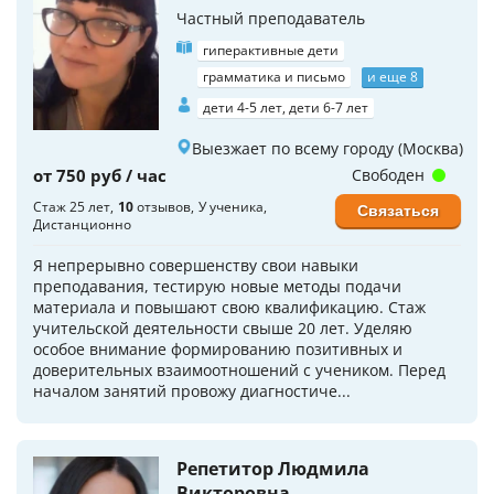
Частный преподаватель
гиперактивные дети
грамматика и письмо
и еще 8
дети 4-5 лет, дети 6-7 лет
Выезжает по всему городу (Москва)
от 750 руб / час
Свободен
Стаж 25 лет
10
отзывов
У ученика
Связаться
Дистанционно
Я непрерывно совершенству свои навыки
преподавания, тестирую новые методы подачи
материала и повышают свою квалификацию. Стаж
учительской деятельности свыше 20 лет. Уделяю
особое внимание формированию позитивных и
доверительных взаимоотношений с учеником. Перед
началом занятий провожу диагностиче...
Репетитор Людмила
Викторовна