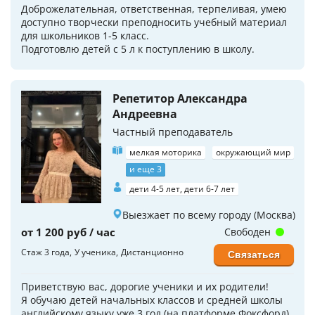
Доброжелательная, ответственная, терпеливая, умею
доступно творчески преподносить учебный материал
для школьников 1-5 класс.
Подготовлю детей с 5 л к поступлению в школу.
Репетитор Александра
Андреевна
Частный преподаватель
мелкая моторика
окружающий мир
и еще 3
дети 4-5 лет, дети 6-7 лет
Выезжает по всему городу (Москва)
от 1 200 руб / час
Свободен
Стаж 3 года
У ученика
Дистанционно
Связаться
Приветствую вас, дорогие ученики и их родители!
Я обучаю детей начальных классов и средней школы
английскому языку уже 3 год (на платформе Фоксфорд).