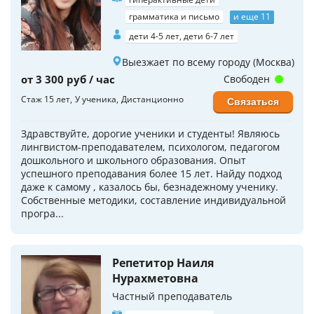
грамматика и письмо
и еще 11
дети 4-5 лет, дети 6-7 лет
Выезжает по всему городу (Москва)
от 3 300 руб / час
Свободен
Стаж 15 лет
У ученика
Дистанционно
Связаться
Здравствуйте, дорогие ученики и студенты! Являюсь
лингвистом-преподавателем, психологом, педагогом
дошкольного и школьного образования. Опыт
успешного преподавания более 15 лет. Найду подход
даже к самому , казалось бы, безнадежному ученику.
Собственные методики, составление индивидуальной
програ...
Репетитор Наиля
Нурахметовна
Частный преподаватель