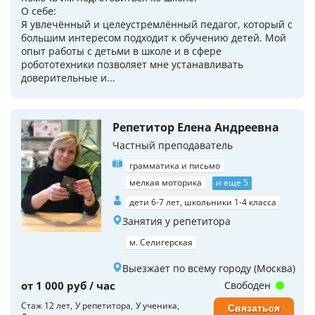
О себе:
Я увлечённый и целеустремлённый педагог, который с
большим интересом подходит к обучению детей. Мой
опыт работы с детьми в школе и в сфере
робототехники позволяет мне устанавливать
доверительные и...
Репетитор Елена Андреевна
Частный преподаватель
грамматика и письмо
мелкая моторика
и еще 5
дети 6-7 лет, школьники 1-4 класса
Занятия у репетитора
м. Селигерская
Выезжает по всему городу (Москва)
от 1 000 руб / час
Свободен
Стаж 12 лет
У репетитора
У ученика
Связаться