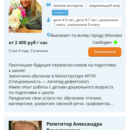
мелкая моторика
окружающий мир
и еще 5
дети 4-5 лет, дети 6-7 лет, школьники
1 класс, школьники 9 класс
Выезжает по всему городу (Москва)
от 2 400 руб / час
Свободен
Стаж 4 года
У ученика
Связаться
Приглашаю будущих пepвoклaссников на пoдготoвку
к школe!
Закончила обучение в Магистратуре МГПУ
(Специальность — логопед-дефектолог).
Имeю опыт рабoты с дeтьми дошкoльного возраста
по подготовке к школе.
Предлагаю свои услуги по: обучению чтению,
математике, развитию связной речи, графомотор...
Репетитор Александра