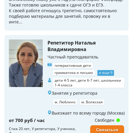
Также готовлю школьников к сдаче ОГЭ и ЕГЭ.
К своей работе отношусь трепетно, самостоятельно
подбираю материалы для занятий, провожу их в
инте...
Репетитор Наталья
Владимировна
Частный преподаватель
гиперактивные дети
грамматика и письмо
и еще 9
дети 4-5 лет, дети 6-7 лет, школьники
1-4 класса
Занятия у репетитора
м. Люблино
м. Волжская
Выезжает по всему городу (Москва)
от 700 руб / час
Свободен
Стаж 20 лет
У репетитора
У ученика
Связаться