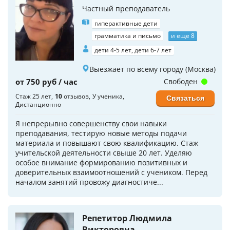
Частный преподаватель
гиперактивные дети
грамматика и письмо
и еще 8
дети 4-5 лет, дети 6-7 лет
Выезжает по всему городу (Москва)
от 750 руб / час
Свободен
Стаж 25 лет
10
отзывов
У ученика
Связаться
Дистанционно
Я непрерывно совершенству свои навыки
преподавания, тестирую новые методы подачи
материала и повышают свою квалификацию. Стаж
учительской деятельности свыше 20 лет. Уделяю
особое внимание формированию позитивных и
доверительных взаимоотношений с учеником. Перед
началом занятий провожу диагностиче...
Репетитор Людмила
Викторовна