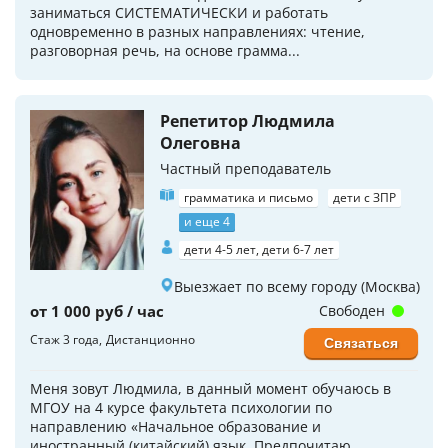
заниматься СИСТЕМАТИЧЕСКИ и работать
одновременно в разных направлениях: чтение,
разговорная речь, на основе грамма...
Репетитор Людмила
Олеговна
Частный преподаватель
грамматика и письмо
дети с ЗПР
и еще 4
дети 4-5 лет, дети 6-7 лет
Выезжает по всему городу (Москва)
от 1 000 руб / час
Свободен
Стаж 3 года
Дистанционно
Связаться
Меня зовут Людмила, в данный момент обучаюсь в
МГОУ на 4 курсе факультета психологии по
направлению «Начальное образование и
иностранный (китайский) язык. Предпочитаю