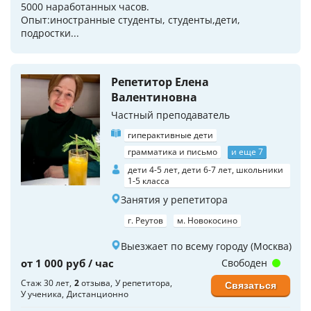
5000 наработанных часов.
Опыт:иностранные студенты, студенты,дети,
подростки...
Репетитор Елена
Валентиновна
Частный преподаватель
гиперактивные дети
грамматика и письмо
и еще 7
дети 4-5 лет, дети 6-7 лет, школьники
1-5 класса
Занятия у репетитора
г. Реутов
м. Новокосино
Выезжает по всему городу (Москва)
от 1 000 руб / час
Свободен
Стаж 30 лет
2
отзыва
У репетитора
Связаться
У ученика
Дистанционно