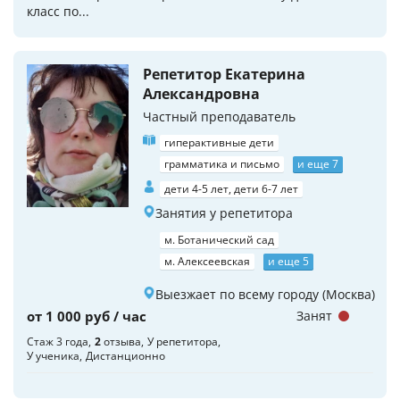
класс по...
Репетитор Екатерина
Александровна
Частный преподаватель
гиперактивные дети
грамматика и письмо
и еще 7
дети 4-5 лет, дети 6-7 лет
Занятия у репетитора
м. Ботанический сад
м. Алексеевская
и еще 5
Выезжает по всему городу (Москва)
от 1 000 руб / час
Занят
Стаж 3 года
2
отзыва
У репетитора
У ученика
Дистанционно