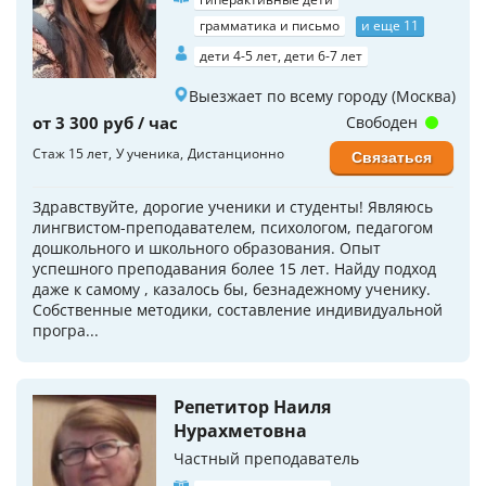
грамматика и письмо
и еще 11
дети 4-5 лет, дети 6-7 лет
Выезжает по всему городу (Москва)
от 3 300 руб / час
Свободен
Стаж 15 лет
У ученика
Дистанционно
Связаться
Здравствуйте, дорогие ученики и студенты! Являюсь
лингвистом-преподавателем, психологом, педагогом
дошкольного и школьного образования. Опыт
успешного преподавания более 15 лет. Найду подход
даже к самому , казалось бы, безнадежному ученику.
Собственные методики, составление индивидуальной
програ...
Репетитор Наиля
Нурахметовна
Частный преподаватель