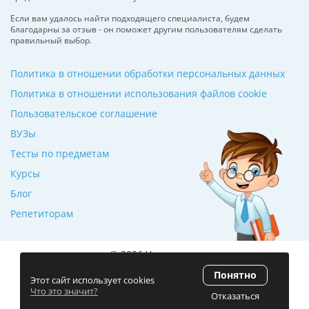
Если вам удалось найти подходящего специалиста, будем
благодарны за отзыв - он поможет другим пользователям сделать
правильный выбор.
Политика в отношении обработки персональных данных
Политика в отношении использования файлов cookie
Пользовательское соглашение
ВУЗы
Тесты по предметам
Курсы
Блог
Репетиторам
© 2026 Училкин.ru
Понятно
Рейтинг 5.0
(120 отзывов)
Этот сайт использует cookies
Что это значит?
Отказаться
Разработка сайта
ZmitroC.by
™