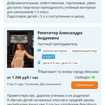
Доброжелательная, ответственная, терпеливая, умею
доступно творчески преподносить учебный материал
для школьников 1-5 класс.
Подготовлю детей с 5 л к поступлению в школу.
Репетитор Александра
Андреевна
Частный преподаватель
мелкая моторика
окружающий мир
и еще 3
дети 4-5 лет, дети 6-7 лет
Выезжает по всему городу (Москва)
от 1 200 руб / час
Свободен
Стаж 3 года
У ученика
Дистанционно
Связаться
Приветствую вас, дорогие ученики и их родители!
Я обучаю детей начальных классов и средней школы
английскому языку уже 3 год (на платформе Фоксфорд).