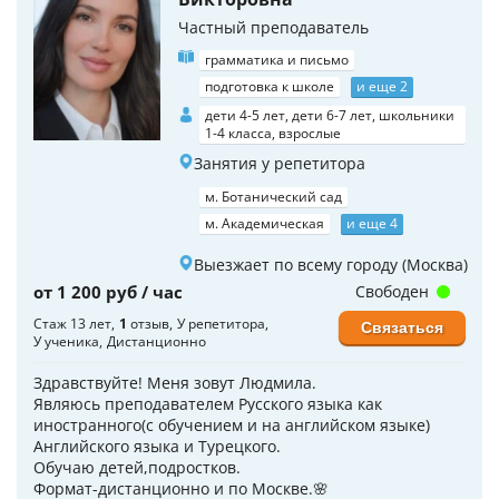
Частный преподаватель
грамматика и письмо
подготовка к школе
и еще 2
дети 4-5 лет, дети 6-7 лет, школьники
1-4 класса, взрослые
Занятия у репетитора
м. Ботанический сад
м. Академическая
и еще 4
Выезжает по всему городу (Москва)
от 1 200 руб / час
Свободен
Стаж 13 лет
1
отзыв
У репетитора
Связаться
У ученика
Дистанционно
Здравствуйте! Меня зовут Людмила.
Являюсь преподавателем Русского языка как
иностранного(с обучением и на английском языке)
Английского языка и Турецкого.
Обучаю детей,подростков.
Формат-дистанционно и по Москве.🌸