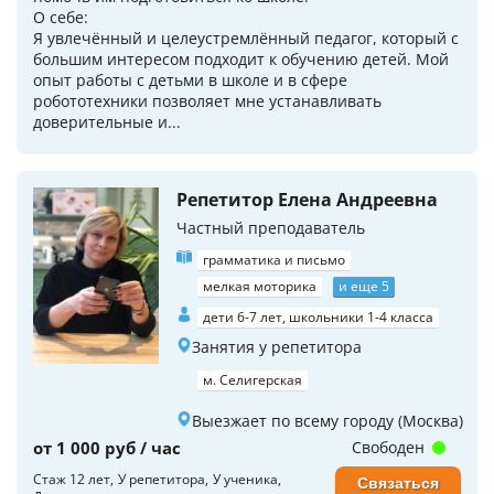
О себе:
Я увлечённый и целеустремлённый педагог, который с
большим интересом подходит к обучению детей. Мой
опыт работы с детьми в школе и в сфере
робототехники позволяет мне устанавливать
доверительные и...
Репетитор Елена Андреевна
Частный преподаватель
грамматика и письмо
мелкая моторика
и еще 5
дети 6-7 лет, школьники 1-4 класса
Занятия у репетитора
м. Селигерская
Выезжает по всему городу (Москва)
от 1 000 руб / час
Свободен
Стаж 12 лет
У репетитора
У ученика
Связаться