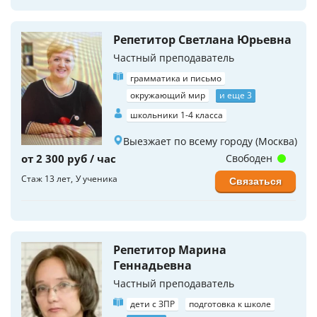
Репетитор Светлана Юрьевна
Частный преподаватель
грамматика и письмо
окружающий мир
и еще 3
школьники 1-4 класса
Выезжает по всему городу (Москва)
от 2 300 руб / час
Свободен
Стаж 13 лет
У ученика
Связаться
Репетитор Марина
Геннадьевна
Частный преподаватель
дети с ЗПР
подготовка к школе