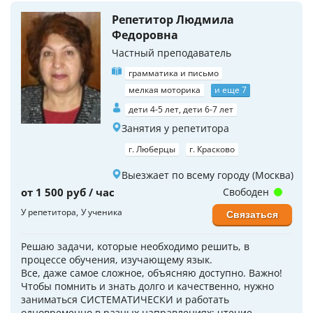
Репетитор Людмила
Федоровна
Частный преподаватель
грамматика и письмо
мелкая моторика
и еще 7
дети 4-5 лет, дети 6-7 лет
Занятия у репетитора
г. Люберцы
г. Красково
Выезжает по всему городу (Москва)
от 1 500 руб / час
Свободен
У репетитора
У ученика
Связаться
Решаю задачи, которые необходимо решить, в
процессе обучения, изучающему язык.
Все, даже самое сложное, объясняю доступно. Важно!
Чтобы помнить и знать долго и качественно, нужно
заниматься СИСТЕМАТИЧЕСКИ и работать
одновременно в разных направлениях: чтение,