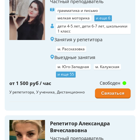
Частный преподаватель
грамматика и письмо
мелкая моторика
и еще 6
дети 4-5 лет, дети 6-7 лет, школьники
1 класс
Занятия у репетитора
м. Рассказовка
Выездные занятия
м. Юго-Западная
м. Калужская
и еще 55
от 1 500 руб / час
Свободен
У репетитора
У ученика
Дистанционно
Связаться
Репетитор Александра
Вячеславовна
Частный преподаватель