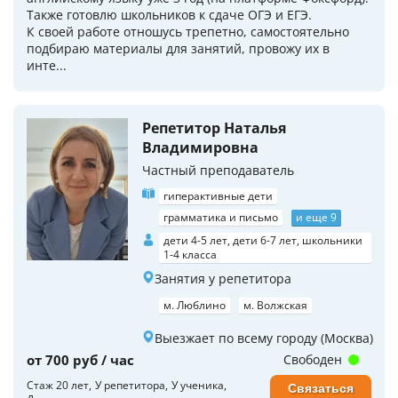
Также готовлю школьников к сдаче ОГЭ и ЕГЭ.
К своей работе отношусь трепетно, самостоятельно
подбираю материалы для занятий, провожу их в
инте...
Репетитор Наталья
Владимировна
Частный преподаватель
гиперактивные дети
грамматика и письмо
и еще 9
дети 4-5 лет, дети 6-7 лет, школьники
1-4 класса
Занятия у репетитора
м. Люблино
м. Волжская
Выезжает по всему городу (Москва)
от 700 руб / час
Свободен
Стаж 20 лет
У репетитора
У ученика
Связаться