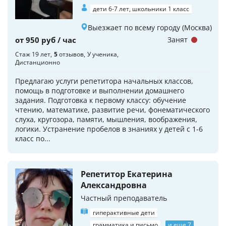
дети 6-7 лет, школьники 1 класс
Выезжает по всему городу (Москва)
от 950 руб / час
Занят
Стаж 19 лет
5
отзывов
У ученика
Дистанционно
Предлагаю услуги репетитора начальных классов,
помощь в подготовке и выполнении домашнего
задания. Подготовка к первому классу: обучение
чтению, математике, развитие речи, фонематического
слуха, кругозора, памяти, мышления, воображения,
логики. Устранение пробелов в знаниях у детей с 1-6
класс по...
Репетитор Екатерина
Александровна
Частный преподаватель
гиперактивные дети
грамматика и письмо
и еще 7