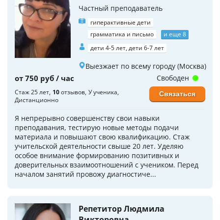
Частный преподаватель
гиперактивные дети
грамматика и письмо
и еще 8
дети 4-5 лет, дети 6-7 лет
Выезжает по всему городу (Москва)
от 750 руб / час
Свободен
Стаж 25 лет
10
отзывов
У ученика
Связаться
Дистанционно
Я непрерывно совершенству свои навыки
преподавания, тестирую новые методы подачи
материала и повышают свою квалификацию. Стаж
учительской деятельности свыше 20 лет. Уделяю
особое внимание формированию позитивных и
доверительных взаимоотношений с учеником. Перед
началом занятий провожу диагностиче...
Репетитор Людмила
Викторовна