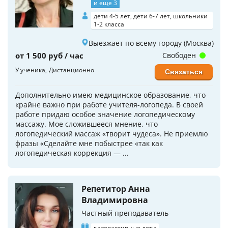
и еще 3
дети 4-5 лет, дети 6-7 лет, школьники
1-2 класса
Выезжает по всему городу (Москва)
от 1 500 руб / час
Свободен
У ученика
Дистанционно
Связаться
Дополнительно имею медицинское образование, что
крайне важно при работе учителя-логопеда. В своей
работе придаю особое значение логопедическому
массажу. Мое сложившееся мнение, что
логопедический массаж «творит чудеса». Не приемлю
фразы «Сделайте мне побыстрее «так как
логопедическая коррекция — ...
Репетитор Анна
Владимировна
Частный преподаватель
гиперактивные дети