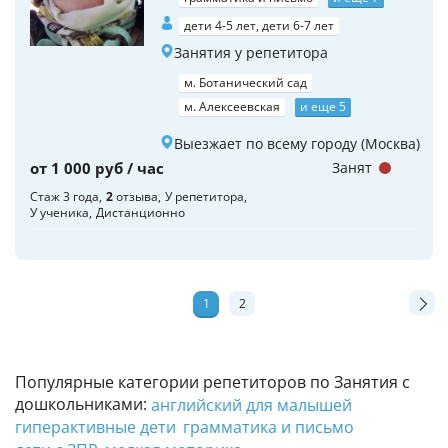
дети 4-5 лет, дети 6-7 лет
Занятия у репетитора
м. Ботанический сад
м. Алексеевская
и еще 5
Выезжает по всему городу (Москва)
от 1 000 руб / час
Занят
Стаж 3 года
2
отзыва
У репетитора
У ученика
Дистанционно
1
2
Популярные категории репетиторов по Занятия с
дошкольниками:
английский для малышей
гиперактивные дети
грамматика и письмо