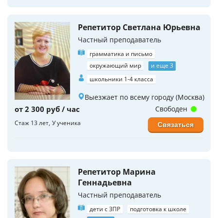
Репетитор Светлана Юрьевна
Частный преподаватель
грамматика и письмо
окружающий мир
и еще 3
школьники 1-4 класса
Выезжает по всему городу (Москва)
от 2 300 руб / час
Свободен
Стаж 13 лет
У ученика
Связаться
Репетитор Марина
Геннадьевна
Частный преподаватель
дети с ЗПР
подготовка к школе