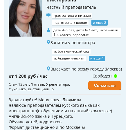
Частный преподаватель
грамматика и письмо
подготовка к школе
и еще 2
дети 4-5 лет, дети 6-7 лет, школьники
1-4 класса, взрослые
Занятия у репетитора
м. Ботанический сад
м. Академическая
и еще 4
Выезжает по всему городу (Москва)
от 1 200 руб / час
Свободен
Стаж 13 лет
1
отзыв
У репетитора
Связаться
У ученика
Дистанционно
Здравствуйте! Меня зовут Людмила.
Являюсь преподавателем Русского языка как
иностранного(с обучением и на английском языке)
Английского языка и Турецкого.
Обучаю детей,подростков.
Формат-дистанционно и по Москве.🌸