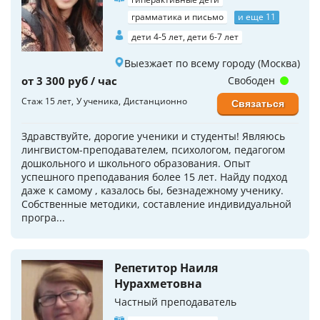
грамматика и письмо
и еще 11
дети 4-5 лет, дети 6-7 лет
Выезжает по всему городу (Москва)
от 3 300 руб / час
Свободен
Стаж 15 лет
У ученика
Дистанционно
Связаться
Здравствуйте, дорогие ученики и студенты! Являюсь
лингвистом-преподавателем, психологом, педагогом
дошкольного и школьного образования. Опыт
успешного преподавания более 15 лет. Найду подход
даже к самому , казалось бы, безнадежному ученику.
Собственные методики, составление индивидуальной
програ...
Репетитор Наиля
Нурахметовна
Частный преподаватель