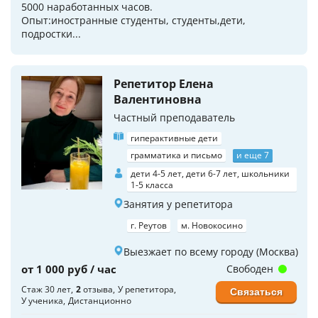
5000 наработанных часов.
Опыт:иностранные студенты, студенты,дети,
подростки...
Репетитор Елена
Валентиновна
Частный преподаватель
гиперактивные дети
грамматика и письмо
и еще 7
дети 4-5 лет, дети 6-7 лет, школьники
1-5 класса
Занятия у репетитора
г. Реутов
м. Новокосино
Выезжает по всему городу (Москва)
от 1 000 руб / час
Свободен
Стаж 30 лет
2
отзыва
У репетитора
Связаться
У ученика
Дистанционно