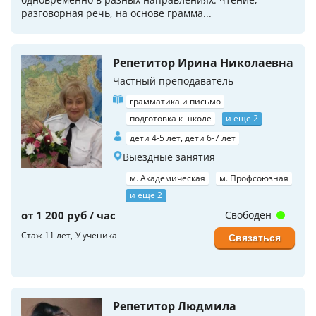
разговорная речь, на основе грамма...
Репетитор Ирина Николаевна
Частный преподаватель
грамматика и письмо
подготовка к школе
и еще 2
дети 4-5 лет, дети 6-7 лет
Выездные занятия
м. Академическая
м. Профсоюзная
и еще 2
от 1 200 руб / час
Свободен
Стаж 11 лет
У ученика
Связаться
Репетитор Людмила