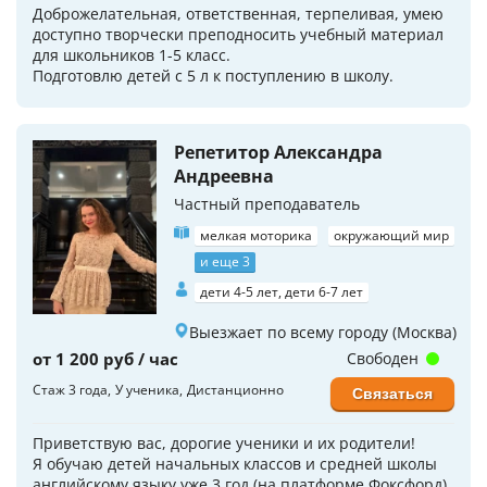
Доброжелательная, ответственная, терпеливая, умею
доступно творчески преподносить учебный материал
для школьников 1-5 класс.
Подготовлю детей с 5 л к поступлению в школу.
Репетитор Александра
Андреевна
Частный преподаватель
мелкая моторика
окружающий мир
и еще 3
дети 4-5 лет, дети 6-7 лет
Выезжает по всему городу (Москва)
от 1 200 руб / час
Свободен
Стаж 3 года
У ученика
Дистанционно
Связаться
Приветствую вас, дорогие ученики и их родители!
Я обучаю детей начальных классов и средней школы
английскому языку уже 3 год (на платформе Фоксфорд).