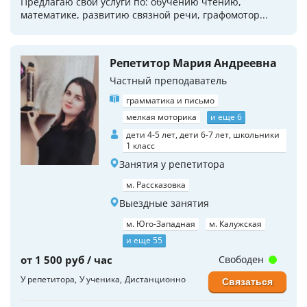
Предлагаю свои услуги по: обучению чтению,
математике, развитию связной речи, графомотор...
Репетитор Мария Андреевна
Частный преподаватель
грамматика и письмо
мелкая моторика
и еще 6
дети 4-5 лет, дети 6-7 лет, школьники
1 класс
Занятия у репетитора
м. Рассказовка
Выездные занятия
м. Юго-Западная
м. Калужская
и еще 55
от 1 500 руб / час
Свободен
У репетитора
У ученика
Дистанционно
Связаться