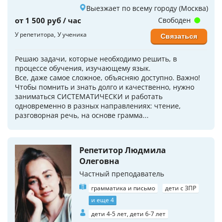
Выезжает по всему городу (Москва)
от 1 500 руб / час
Свободен
У репетитора
У ученика
Связаться
Решаю задачи, которые необходимо решить, в
процессе обучения, изучающему язык.
Все, даже самое сложное, объясняю доступно. Важно!
Чтобы помнить и знать долго и качественно, нужно
заниматься СИСТЕМАТИЧЕСКИ и работать
одновременно в разных направлениях: чтение,
разговорная речь, на основе грамма...
Репетитор Людмила
Олеговна
Частный преподаватель
грамматика и письмо
дети с ЗПР
и еще 4
дети 4-5 лет, дети 6-7 лет