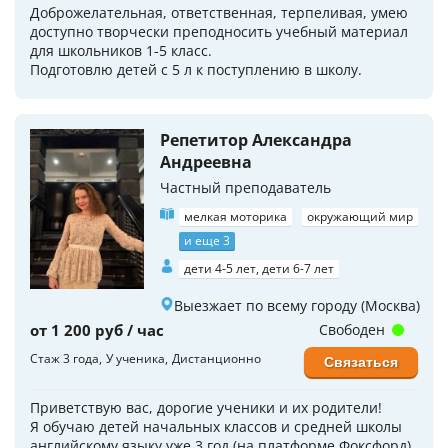
Доброжелательная, ответственная, терпеливая, умею
доступно творчески преподносить учебный материал
для школьников 1-5 класс.
Подготовлю детей с 5 л к поступлению в школу.
Репетитор Александра
Андреевна
Частный преподаватель
мелкая моторика
окружающий мир
и еще 3
дети 4-5 лет, дети 6-7 лет
Выезжает по всему городу (Москва)
от 1 200 руб / час
Свободен
Стаж 3 года
У ученика
Дистанционно
Связаться
Приветствую вас, дорогие ученики и их родители!
Я обучаю детей начальных классов и средней школы
английскому языку уже 3 год (на платформе Фоксфорд).