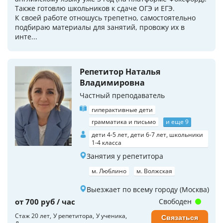
Также готовлю школьников к сдаче ОГЭ и ЕГЭ.
К своей работе отношусь трепетно, самостоятельно
подбираю материалы для занятий, провожу их в
инте...
Репетитор Наталья
Владимировна
Частный преподаватель
гиперактивные дети
грамматика и письмо
и еще 9
дети 4-5 лет, дети 6-7 лет, школьники
1-4 класса
Занятия у репетитора
м. Люблино
м. Волжская
Выезжает по всему городу (Москва)
от 700 руб / час
Свободен
Стаж 20 лет
У репетитора
У ученика
Связаться