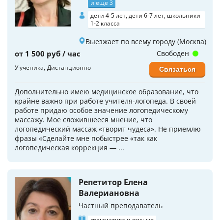
и еще 3
дети 4-5 лет, дети 6-7 лет, школьники
1-2 класса
Выезжает по всему городу (Москва)
от 1 500 руб / час
Свободен
У ученика
Дистанционно
Связаться
Дополнительно имею медицинское образование, что
крайне важно при работе учителя-логопеда. В своей
работе придаю особое значение логопедическому
массажу. Мое сложившееся мнение, что
логопедический массаж «творит чудеса». Не приемлю
фразы «Сделайте мне побыстрее «так как
логопедическая коррекция — ...
Репетитор Елена
Валериановна
Частный преподаватель
грамматика и письмо