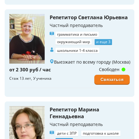
Репетитор Светлана Юрьевна
Частный преподаватель
грамматика и письмо
окружающий мир
и еще 3
школьники 1-4 класса
Выезжает по всему городу (Москва)
от 2 300 руб / час
Свободен
Стаж 13 лет
У ученика
Связаться
Репетитор Марина
Геннадьевна
Частный преподаватель
дети с ЗПР
подготовка к школе