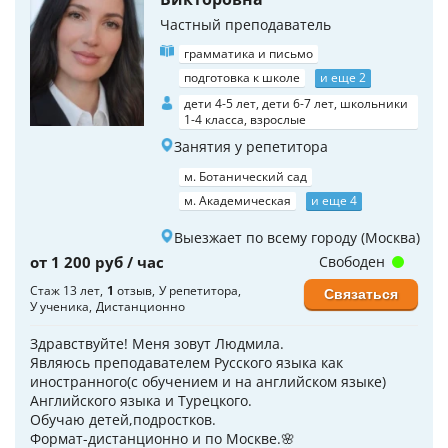
Частный преподаватель
грамматика и письмо
подготовка к школе
и еще 2
дети 4-5 лет, дети 6-7 лет, школьники
1-4 класса, взрослые
Занятия у репетитора
м. Ботанический сад
м. Академическая
и еще 4
Выезжает по всему городу (Москва)
от 1 200 руб / час
Свободен
Стаж 13 лет
1
отзыв
У репетитора
Связаться
У ученика
Дистанционно
Здравствуйте! Меня зовут Людмила.
Являюсь преподавателем Русского языка как
иностранного(с обучением и на английском языке)
Английского языка и Турецкого.
Обучаю детей,подростков.
Формат-дистанционно и по Москве.🌸