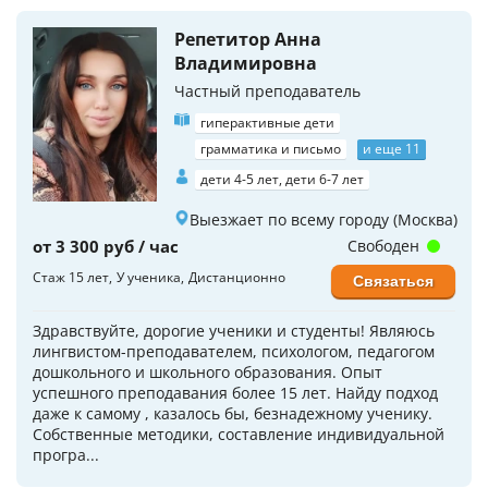
Репетитор Анна
Владимировна
Частный преподаватель
гиперактивные дети
грамматика и письмо
и еще 11
дети 4-5 лет, дети 6-7 лет
Выезжает по всему городу (Москва)
от 3 300 руб / час
Свободен
Стаж 15 лет
У ученика
Дистанционно
Связаться
Здравствуйте, дорогие ученики и студенты! Являюсь
лингвистом-преподавателем, психологом, педагогом
дошкольного и школьного образования. Опыт
успешного преподавания более 15 лет. Найду подход
даже к самому , казалось бы, безнадежному ученику.
Собственные методики, составление индивидуальной
програ...