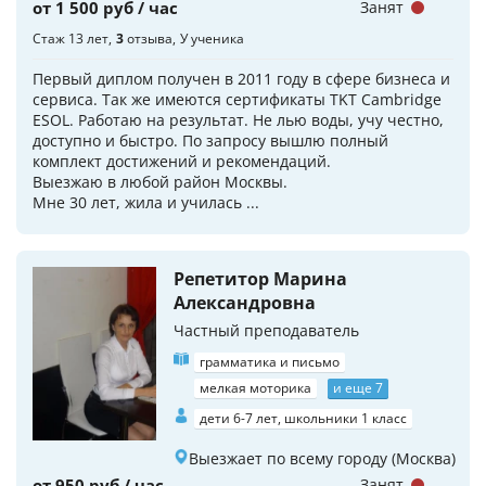
от 1 500 руб / час
Занят
Стаж 13 лет
3
отзыва
У ученика
Первый диплом получен в 2011 году в сфере бизнеса и
сервиса. Так же имеются сертификаты TKT Cambridge
ESOL. Работаю на результат. Не лью воды, учу честно,
доступно и быстро. По запросу вышлю полный
комплект достижений и рекомендаций.
Выезжаю в любой район Москвы.
Мне 30 лет, жила и училась ...
Репетитор Марина
Александровна
Частный преподаватель
грамматика и письмо
мелкая моторика
и еще 7
дети 6-7 лет, школьники 1 класс
Выезжает по всему городу (Москва)
от 950 руб / час
Занят