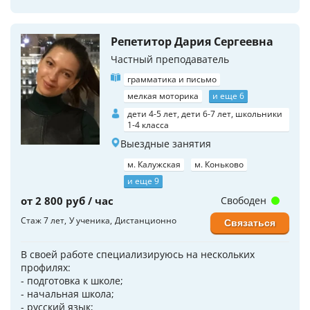
Репетитор Дария Сергеевна
Частный преподаватель
грамматика и письмо
мелкая моторика
и еще 6
дети 4-5 лет, дети 6-7 лет, школьники
1-4 класса
Выездные занятия
м. Калужская
м. Коньково
и еще 9
от 2 800 руб / час
Свободен
Стаж 7 лет
У ученика
Дистанционно
Связаться
В своей работе специализируюсь на нескольких
профилях:
- подготовка к школе;
- начальная школа;
- русский язык;