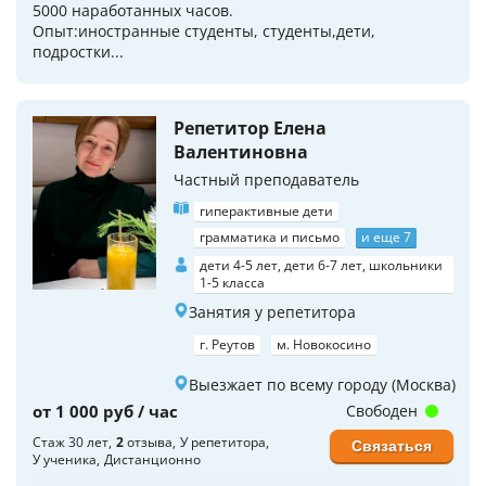
5000 наработанных часов.
Опыт:иностранные студенты, студенты,дети,
подростки...
Репетитор Елена
Валентиновна
Частный преподаватель
гиперактивные дети
грамматика и письмо
и еще 7
дети 4-5 лет, дети 6-7 лет, школьники
1-5 класса
Занятия у репетитора
г. Реутов
м. Новокосино
Выезжает по всему городу (Москва)
от 1 000 руб / час
Свободен
Стаж 30 лет
2
отзыва
У репетитора
Связаться
У ученика
Дистанционно