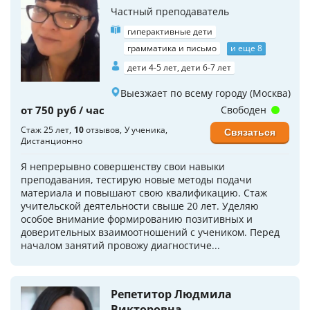
Частный преподаватель
гиперактивные дети
грамматика и письмо
и еще 8
дети 4-5 лет, дети 6-7 лет
Выезжает по всему городу (Москва)
от 750 руб / час
Свободен
Стаж 25 лет
10
отзывов
У ученика
Связаться
Дистанционно
Я непрерывно совершенству свои навыки
преподавания, тестирую новые методы подачи
материала и повышают свою квалификацию. Стаж
учительской деятельности свыше 20 лет. Уделяю
особое внимание формированию позитивных и
доверительных взаимоотношений с учеником. Перед
началом занятий провожу диагностиче...
Репетитор Людмила
Викторовна