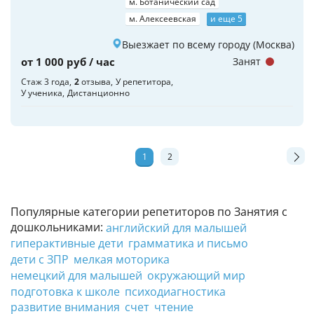
м. Ботанический сад
м. Алексеевская
и еще 5
Выезжает по всему городу (Москва)
от 1 000 руб / час
Занят
Стаж 3 года
2
отзыва
У репетитора
У ученика
Дистанционно
1
2
Популярные категории репетиторов по Занятия с
дошкольниками:
английский для малышей
гиперактивные дети
грамматика и письмо
дети с ЗПР
мелкая моторика
немецкий для малышей
окружающий мир
подготовка к школе
психодиагностика
развитие внимания
счет
чтение