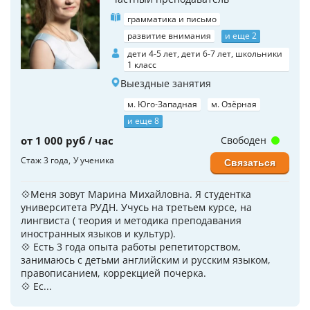
грамматика и письмо
развитие внимания
и еще 2
дети 4-5 лет, дети 6-7 лет, школьники
1 класс
Выездные занятия
м. Юго-Западная
м. Озёрная
и еще 8
от 1 000 руб / час
Свободен
Стаж 3 года
У ученика
Связаться
💠Меня зовут Марина Михайловна. Я студентка
университета РУДН. Учусь на третьем курсе, на
лингвиста ( теория и методика преподавания
иностранных языков и культур).
💠 Есть 3 года опыта работы репетиторством,
занимаюсь с детьми английским и русским языком,
правописанием, коррекцией почерка.
💠 Ес...