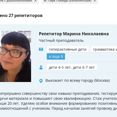
ия с дошкольниками
м. Парк Победы (калининская)
ено
27 репетиторов
Репетитор Марина Николаевна
Частный преподаватель
гиперактивные дети
грамматика 
и еще 8
дети 4-5 лет, дети 6-7 лет
Выезжает по всему городу (Москва)
непрерывно совершенству свои навыки преподавания, тестиру
дачи материала и повышают свою квалификацию. Стаж учитель
ыше 20 лет. Уделяю особое внимание формированию позитивн
аимоотношений с учеником. Перед началом занятий провожу ди