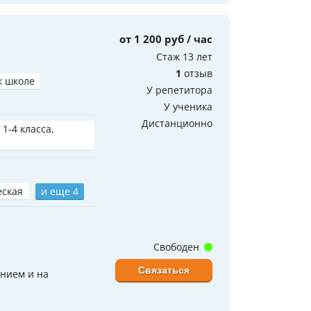
от 1 200 руб / час
Стаж 13 лет
1
отзыв
к школе
У репетитора
У ученика
Дистанционно
 1-4 класса,
еская
и еще 4
Свободен
Связаться
ением и на