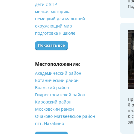
пр
дети с ЗПР
По
мелкая моторика
немецкий для малышей
окружающий мир
подготовка к школе
Показать все
Местоположение:
Академический район
Ботанический район
Волжский район
Гидростроителей район
Пр
Кировский район
Я 
Московский район
пл
Очаково-Матвеевское район
К 
за
пгт. Нахабино