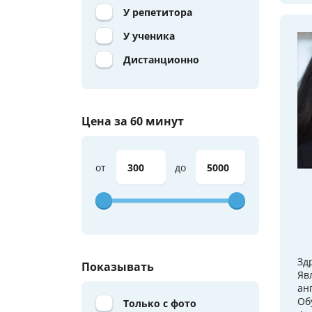
У репетитора
У ученика
Дистанционно
Цена за 60 минут
от
до
Зд
Показывать
Яв
ан
Об
Только с фото