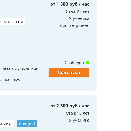
от 1 500 руб / час
Стаж 25 лет
У ученика
ля малышей
Дистанционно
Свободен
лассов с домашкой
Связаться
агностику.
от 2 300 руб / час
Стаж 13 лет
У ученика
й мир
и еще 3