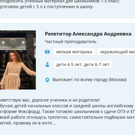
еподносить учебный материал для школьников 1-5 класс.
дготовлю детей с 5 л к поступлению в школу.
Репетитор Александра Андреевна
Частный преподаватель
мелкая моторика
окружающий ми
дети 4-5 лет, дети 6-7 лет
Выезжает по всему городу (Москва)
иветствую вас, дорогие ученики и их родители!
обучаю детей начальных классов и средней школы английскому я
атформе Фоксфорд). Также готовлю школьников к сдаче ОГЭ и ЕГ
своей работе отношусь трепетно, самостоятельно подбираю ма
нятий, провожу их в инте...