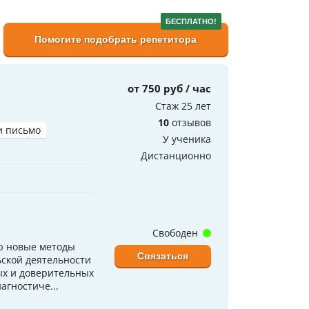
БЕСПЛАТНО!
Помогите подобрать репетитора
от 750 руб / час
Стаж 25 лет
10
отзывов
и письмо
У ученика
Дистанционно
Свободен
ю новые методы
Связаться
ской деятельности
ых и доверительных
агностиче...