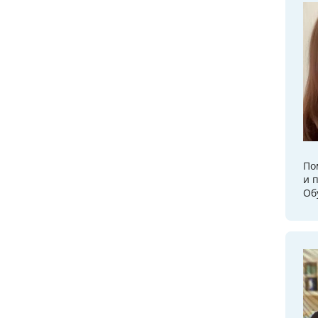
По
и 
Об