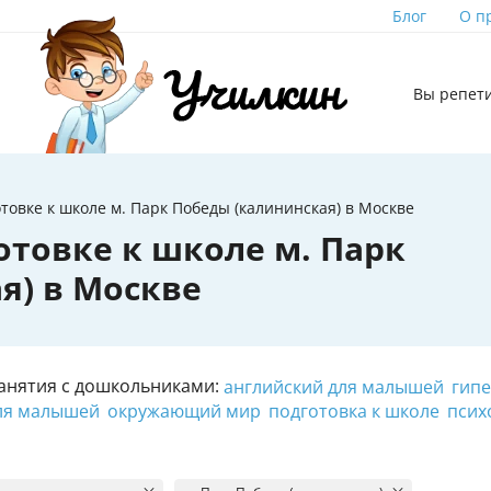
Блог
О п
Вы репет
товке к школе м. Парк Победы (калининская) в Москве
отовке к школе м. Парк
я) в Москве
анятия с дошкольниками:
английский для малышей
гипе
ля малышей
окружающий мир
подготовка к школе
псих