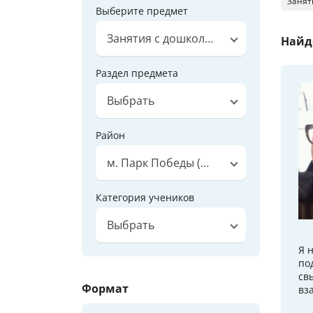
Занят
Выберите предмет
Занятия с дошкольниками
Найд
Раздел предмета
Выбрать
Район
м. Парк Победы (калининская)
Категория учеников
Выбрать
Я 
по
св
Формат
вз