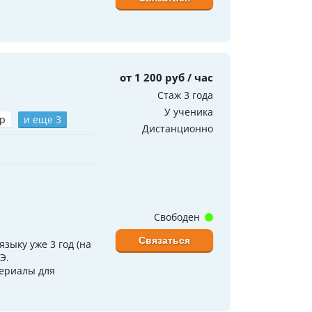
от 1 200 руб / час
Стаж 3 года
У ученика
р
и еще 3
Дистанционно
Свободен
Связаться
зыку уже 3 год (на
Э.
териалы для