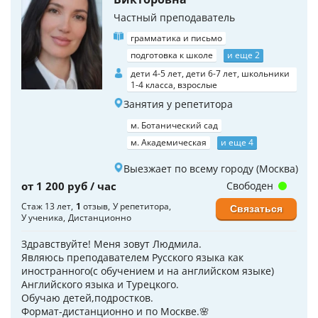
Частный преподаватель
грамматика и письмо
подготовка к школе
и еще 2
дети 4-5 лет, дети 6-7 лет, школьники
1-4 класса, взрослые
Занятия у репетитора
м. Ботанический сад
м. Академическая
и еще 4
Выезжает по всему городу (Москва)
от 1 200 руб / час
Свободен
Стаж 13 лет
1
отзыв
У репетитора
Связаться
У ученика
Дистанционно
Здравствуйте! Меня зовут Людмила.
Являюсь преподавателем Русского языка как
иностранного(с обучением и на английском языке)
Английского языка и Турецкого.
Обучаю детей,подростков.
Формат-дистанционно и по Москве.🌸