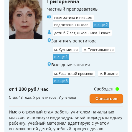
Григорьевна
Частный преподаватель
грамматика и письмо
подготовка к школе
и еще 2
дети 6-7 лет, школьники 1 класс
Занятия у репетитора
м. Кузьминки
м. Текстильщики
и еще 1
Выездные занятия
м. Рязанский проспект
м. Выхино
и еще 3
от 1 200 руб / час
Свободен
Стаж 43 года
У репетитора
У ученика
Связаться
Имею огромный стаж работы учителем начальных
классов, использую индивидуальный подход к каждому
ребенку, учебный материал адаптирую с учетом
возможностей детей, учебный процесс делаю