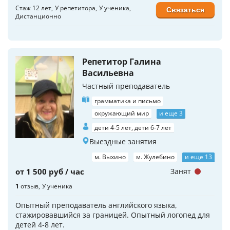
Стаж 12 лет
У репетитора
У ученика
Связаться
Дистанционно
Репетитор Галина
Васильевна
Частный преподаватель
грамматика и письмо
окружающий мир
и еще 3
дети 4-5 лет, дети 6-7 лет
Выездные занятия
м. Выхино
м. Жулебино
и еще 13
от 1 500 руб / час
Занят
1
отзыв
У ученика
Опытный преподаватель английского языка,
стажировавшийся за границей. Опытный логопед для
детей 4-8 лет.