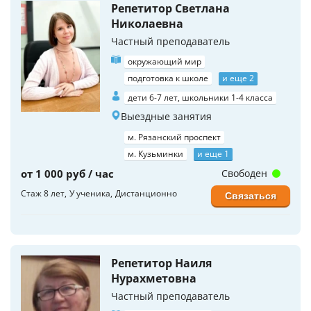
Репетитор Светлана
Николаевна
Частный преподаватель
окружающий мир
подготовка к школе
и еще 2
дети 6-7 лет, школьники 1-4 класса
Выездные занятия
м. Рязанский проспект
м. Кузьминки
и еще 1
от 1 000 руб / час
Свободен
Стаж 8 лет
У ученика
Дистанционно
Связаться
Репетитор Наиля
Нурахметовна
Частный преподаватель