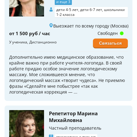
и еще 3
дети 4-5 лет, дети 6-7 лет, школьники
1-2 класса
Выезжает по всему городу (Москва)
от 1 500 руб / час
Свободен
У ученика
Дистанционно
Связаться
Дополнительно имею медицинское образование, что
крайне важно при работе учителя-логопеда. В своей
работе придаю особое значение логопедическому
массажу. Мое сложившееся мнение, что
логопедический массаж «творит чудеса». Не приемлю
фразы «Сделайте мне побыстрее «так как
логопедическая коррекция — ...
Репетитор Марина
Михайловна
Частный преподаватель
грамматика и письмо