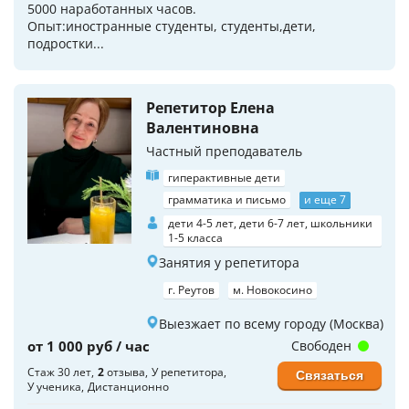
5000 наработанных часов.
Опыт:иностранные студенты, студенты,дети,
подростки...
Репетитор Елена
Валентиновна
Частный преподаватель
гиперактивные дети
грамматика и письмо
и еще 7
дети 4-5 лет, дети 6-7 лет, школьники
1-5 класса
Занятия у репетитора
г. Реутов
м. Новокосино
Выезжает по всему городу (Москва)
от 1 000 руб / час
Свободен
Стаж 30 лет
2
отзыва
У репетитора
Связаться
У ученика
Дистанционно