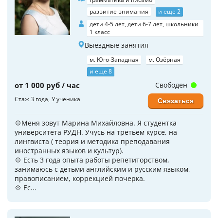
развитие внимания
и еще 2
дети 4-5 лет, дети 6-7 лет, школьники
1 класс
Выездные занятия
м. Юго-Западная
м. Озёрная
и еще 8
от 1 000 руб / час
Свободен
Стаж 3 года
У ученика
Связаться
💠Меня зовут Марина Михайловна. Я студентка
университета РУДН. Учусь на третьем курсе, на
лингвиста ( теория и методика преподавания
иностранных языков и культур).
💠 Есть 3 года опыта работы репетиторством,
занимаюсь с детьми английским и русским языком,
правописанием, коррекцией почерка.
💠 Ес...