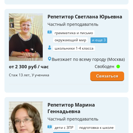
Репетитор Светлана Юрьевна
Частный преподаватель
грамматика и письмо
окружающий мир
и еще 3
школьники 1-4 класса
Выезжает по всему городу (Москва)
от 2 300 руб / час
Свободен
Стаж 13 лет
У ученика
Связаться
Репетитор Марина
Геннадьевна
Частный преподаватель
дети с ЗПР
подготовка к школе