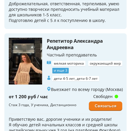
Доброжелательная, ответственная, терпеливая, умею
доступно творчески преподносить учебный материал
для школьников 1-5 класс.
Подготовлю детей с 5 л к поступлению в школу.
Репетитор Александра
Андреевна
Частный преподаватель
мелкая моторика
окружающий мир
и еще 3
дети 4-5 лет, дети 6-7 лет
Выезжает по всему городу (Москва)
от 1 200 руб / час
Свободен
Стаж 3 года
У ученика
Дистанционно
Связаться
Приветствую вас, дорогие ученики и их родители!
Я обучаю детей начальных классов и средней школы
английскому языку уже 3 год (на платформе Фоксфорд).