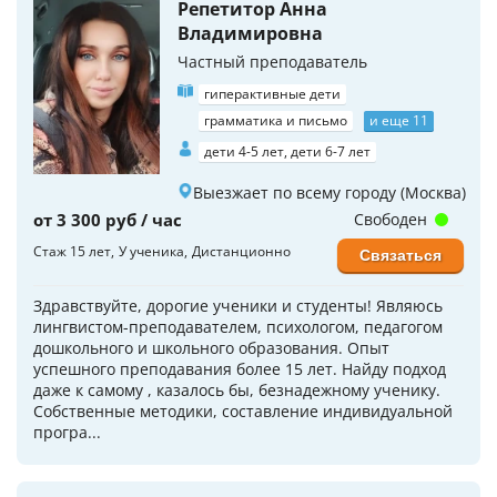
Репетитор Анна
Владимировна
Частный преподаватель
гиперактивные дети
грамматика и письмо
и еще 11
дети 4-5 лет, дети 6-7 лет
Выезжает по всему городу (Москва)
от 3 300 руб / час
Свободен
Стаж 15 лет
У ученика
Дистанционно
Связаться
Здравствуйте, дорогие ученики и студенты! Являюсь
лингвистом-преподавателем, психологом, педагогом
дошкольного и школьного образования. Опыт
успешного преподавания более 15 лет. Найду подход
даже к самому , казалось бы, безнадежному ученику.
Собственные методики, составление индивидуальной
програ...