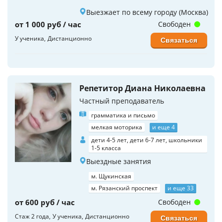
Выезжает по всему городу (Москва)
от 1 000 руб / час
Свободен
У ученика
Дистанционно
Связаться
Репетитор Диана Николаевна
Частный преподаватель
грамматика и письмо
мелкая моторика
и еще 4
дети 4-5 лет, дети 6-7 лет, школьники
1-5 класса
Выездные занятия
м. Щукинская
м. Рязанский проспект
и еще 33
от 600 руб / час
Свободен
Стаж 2 года
У ученика
Дистанционно
Связаться