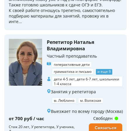
Также готовлю школьников к сдаче ОГЭ и ЕГЭ.
К своей работе отношусь трепетно, самостоятельно
подбираю материалы для занятий, провожу их в
инте...
Репетитор Наталья
Владимировна
Частный преподаватель
гиперактивные дети
грамматика и письмо
и еще 9
дети 4-5 лет, дети 6-7 лет, школьники
1-4 класса
Занятия у репетитора
м. Люблино
м. Волжская
Выезжает по всему городу (Москва)
от 700 руб / час
Свободен
Стаж 20 лет
У репетитора
У ученика
Связаться