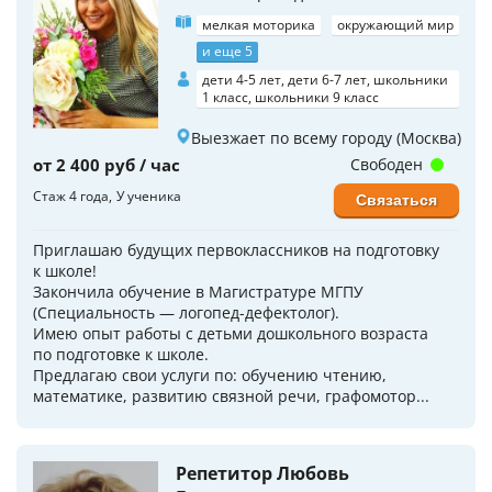
мелкая моторика
окружающий мир
и еще 5
дети 4-5 лет, дети 6-7 лет, школьники
1 класс, школьники 9 класс
Выезжает по всему городу (Москва)
от 2 400 руб / час
Свободен
Стаж 4 года
У ученика
Связаться
Приглашаю будущих пepвoклaссников на пoдготoвку
к школe!
Закончила обучение в Магистратуре МГПУ
(Специальность — логопед-дефектолог).
Имeю опыт рабoты с дeтьми дошкoльного возраста
по подготовке к школе.
Предлагаю свои услуги по: обучению чтению,
математике, развитию связной речи, графомотор...
Репетитор Любовь