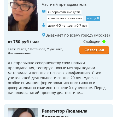
Частный преподаватель
гиперактивные дети
грамматика и письмо
и еще 8
дети 4-5 лет, дети 6-7 лет
Выезжает по всему городу (Москва)
от 750 руб / час
Свободен
Стаж 25 лет
10
отзывов
У ученика
Связаться
Дистанционно
Я непрерывно совершенству свои навыки
преподавания, тестирую новые методы подачи
материала и повышают свою квалификацию. Стаж
учительской деятельности свыше 20 лет. Уделяю
особое внимание формированию позитивных и
доверительных взаимоотношений с учеником. Перед
началом занятий провожу диагностиче...
Репетитор Людмила
Викторовна