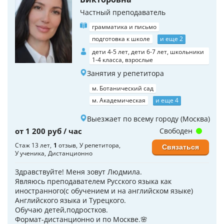
Частный преподаватель
грамматика и письмо
подготовка к школе
и еще 2
дети 4-5 лет, дети 6-7 лет, школьники
1-4 класса, взрослые
Занятия у репетитора
м. Ботанический сад
м. Академическая
и еще 4
Выезжает по всему городу (Москва)
от 1 200 руб / час
Свободен
Стаж 13 лет
1
отзыв
У репетитора
Связаться
У ученика
Дистанционно
Здравствуйте! Меня зовут Людмила.
Являюсь преподавателем Русского языка как
иностранного(с обучением и на английском языке)
Английского языка и Турецкого.
Обучаю детей,подростков.
Формат-дистанционно и по Москве.🌸