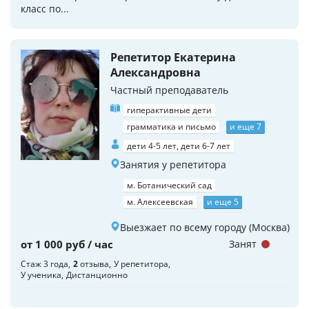
класс по...
Репетитор Екатерина
Александровна
Частный преподаватель
гиперактивные дети
грамматика и письмо
и еще 7
дети 4-5 лет, дети 6-7 лет
Занятия у репетитора
м. Ботанический сад
м. Алексеевская
и еще 5
Выезжает по всему городу (Москва)
от 1 000 руб / час
Занят
Стаж 3 года
2
отзыва
У репетитора
У ученика
Дистанционно