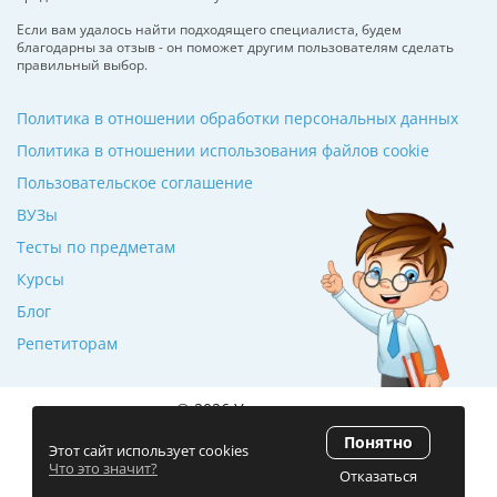
Если вам удалось найти подходящего специалиста, будем
благодарны за отзыв - он поможет другим пользователям сделать
правильный выбор.
Политика в отношении обработки персональных данных
Политика в отношении использования файлов cookie
Пользовательское соглашение
ВУЗы
Тесты по предметам
Курсы
Блог
Репетиторам
© 2026 Училкин.ru
Понятно
Рейтинг 5.0
(120 отзывов)
Этот сайт использует cookies
Что это значит?
Отказаться
Разработка сайта
ZmitroC.by
™