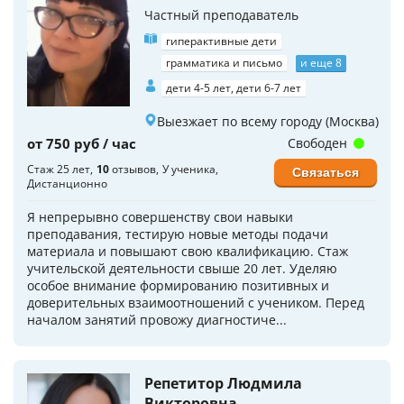
Частный преподаватель
гиперактивные дети
грамматика и письмо
и еще 8
дети 4-5 лет, дети 6-7 лет
Выезжает по всему городу (Москва)
от 750 руб / час
Свободен
Стаж 25 лет
10
отзывов
У ученика
Связаться
Дистанционно
Я непрерывно совершенству свои навыки
преподавания, тестирую новые методы подачи
материала и повышают свою квалификацию. Стаж
учительской деятельности свыше 20 лет. Уделяю
особое внимание формированию позитивных и
доверительных взаимоотношений с учеником. Перед
началом занятий провожу диагностиче...
Репетитор Людмила
Викторовна