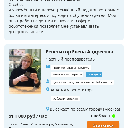
О себе:
Я увлечённый и целеустремлённый педагог, который с
большим интересом подходит к обучению детей. Мой
опыт работы с детьми в школе и в сфере
робототехники позволяет мне устанавливать
доверительные и...
Репетитор Елена Андреевна
Частный преподаватель
грамматика и письмо
мелкая моторика
и еще 5
дети 6-7 лет, школьники 1-4 класса
Занятия у репетитора
м. Селигерская
Выезжает по всему городу (Москва)
от 1 000 руб / час
Свободен
Стаж 12 лет
У репетитора
У ученика
Связаться