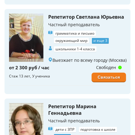
Репетитор Светлана Юрьевна
Частный преподаватель
грамматика и письмо
окружающий мир
и еще 3
школьники 1-4 класса
Выезжает по всему городу (Москва)
от 2 300 руб / час
Свободен
Стаж 13 лет
У ученика
Связаться
Репетитор Марина
Геннадьевна
Частный преподаватель
дети с ЗПР
подготовка к школе