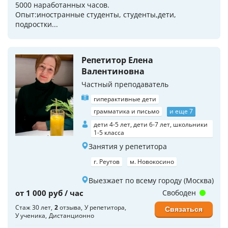
5000 наработанных часов.
Опыт:иностранные студенты, студенты,дети,
подростки...
Репетитор Елена
Валентиновна
Частный преподаватель
гиперактивные дети
грамматика и письмо
и еще 7
дети 4-5 лет, дети 6-7 лет, школьники
1-5 класса
Занятия у репетитора
г. Реутов
м. Новокосино
Выезжает по всему городу (Москва)
от 1 000 руб / час
Свободен
Стаж 30 лет
2
отзыва
У репетитора
Связаться
У ученика
Дистанционно