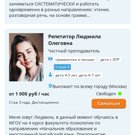
заниматься СИСТЕМАТИЧЕСКИ и работать
одновременно в разных направлениях: чтение,
разговорная речь, на основе грамма...
Репетитор Людмила
Олеговна
Частный преподаватель
грамматика и письмо
дети с ЗПР
и еще 4
дети 4-5 лет, дети 6-7 лет
Выезжает по всему городу (Москва)
от 1 000 руб / час
Свободен
Стаж 3 года
Дистанционно
Связаться
Меня зовут Людмила, в данный момент обучаюсь в
МГОУ на 4 курсе факультета психологии по
направлению «Начальное образование и
иностранный (китайский) язык. Предпочитаю