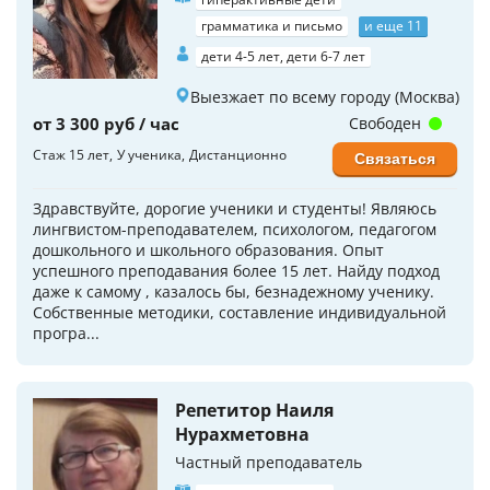
грамматика и письмо
и еще 11
дети 4-5 лет, дети 6-7 лет
Выезжает по всему городу (Москва)
от 3 300 руб / час
Свободен
Стаж 15 лет
У ученика
Дистанционно
Связаться
Здравствуйте, дорогие ученики и студенты! Являюсь
лингвистом-преподавателем, психологом, педагогом
дошкольного и школьного образования. Опыт
успешного преподавания более 15 лет. Найду подход
даже к самому , казалось бы, безнадежному ученику.
Собственные методики, составление индивидуальной
програ...
Репетитор Наиля
Нурахметовна
Частный преподаватель