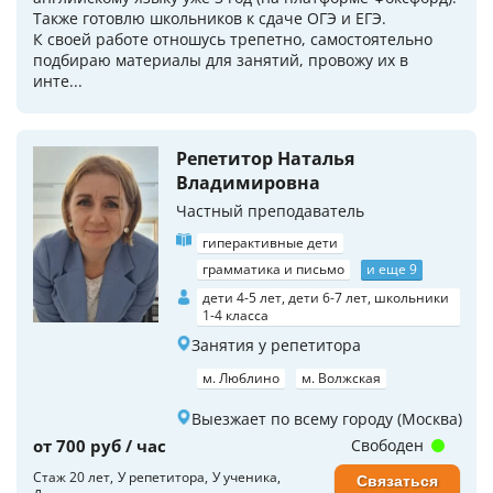
Также готовлю школьников к сдаче ОГЭ и ЕГЭ.
К своей работе отношусь трепетно, самостоятельно
подбираю материалы для занятий, провожу их в
инте...
Репетитор Наталья
Владимировна
Частный преподаватель
гиперактивные дети
грамматика и письмо
и еще 9
дети 4-5 лет, дети 6-7 лет, школьники
1-4 класса
Занятия у репетитора
м. Люблино
м. Волжская
Выезжает по всему городу (Москва)
от 700 руб / час
Свободен
Стаж 20 лет
У репетитора
У ученика
Связаться