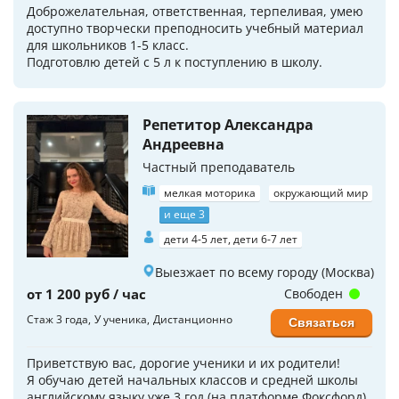
Доброжелательная, ответственная, терпеливая, умею
доступно творчески преподносить учебный материал
для школьников 1-5 класс.
Подготовлю детей с 5 л к поступлению в школу.
Репетитор Александра
Андреевна
Частный преподаватель
мелкая моторика
окружающий мир
и еще 3
дети 4-5 лет, дети 6-7 лет
Выезжает по всему городу (Москва)
от 1 200 руб / час
Свободен
Стаж 3 года
У ученика
Дистанционно
Связаться
Приветствую вас, дорогие ученики и их родители!
Я обучаю детей начальных классов и средней школы
английскому языку уже 3 год (на платформе Фоксфорд).