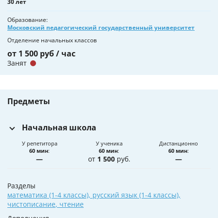
30 лет
Образование
Московский педагогический государственный университет
Отделение начальных классов
от 1 500 руб / час
Занят
Предметы
Начальная школа
У репетитора
У ученика
Дистанционно
60 мин
:
60 мин
:
60 мин
:
—
от
1 500
руб.
—
Разделы
математика (1-4 классы)
,
русский язык (1-4 классы)
,
чистописание
,
чтение