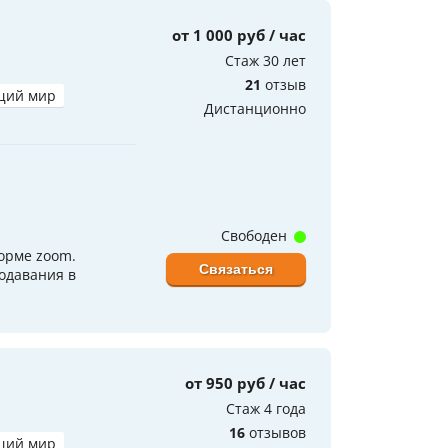
от 1 000 руб / час
Стаж 30 лет
21
отзыв
щий мир
Дистанционно
Свободен
форме zoom.
Связаться
одавания в
от 950 руб / час
Стаж 4 года
16
отзывов
щий мир