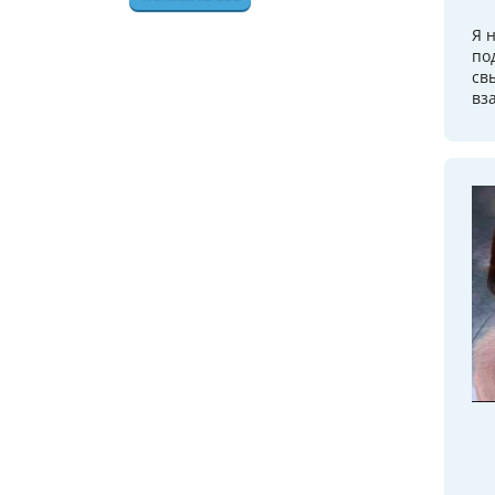
Я 
по
св
вз