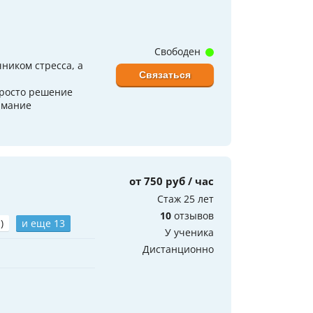
Свободен
чником стресса, а
Связаться
просто решение
нимание
от 750 руб / час
Стаж 25 лет
10
отзывов
)
и еще 13
У ученика
Дистанционно