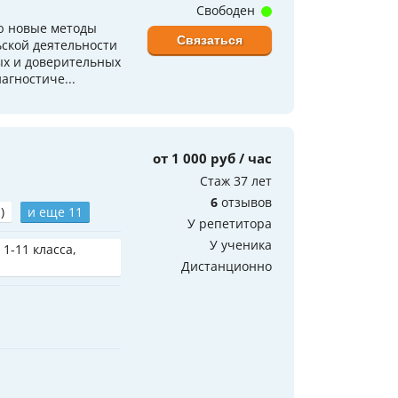
Свободен
ю новые методы
Связаться
ской деятельности
ых и доверительных
агностиче...
от 1 000 руб / час
Стаж 37 лет
6
отзывов
)
и еще 11
У репетитора
У ученика
 1-11 класса,
Дистанционно