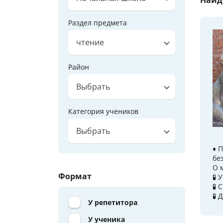
Раздел предмета
чтение
Район
Выбрать
Категория учеников
Выбрать
♦️
бе
О 
Формат
🧪
🧪
🧪
У репетитора
У ученика