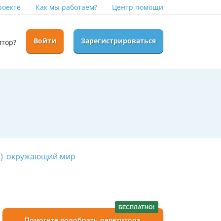
роекте
Как мы работаем?
Центр помощи
Войти
Зарегистрироваться
итор?
)
окружающий мир
БЕСПЛАТНО!
Помогите подобрать репетитора