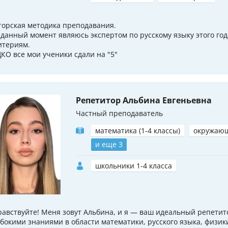
торская методика преподавания.
 данный момент являюсь экспертом по русскому языку этого го
итериям.
КО все мои ученики сдали на "5"
Репетитор Альбина Евгеньевна
Частный преподаватель
математика (1-4 классы)
окружаю
и еще 3
школьники 1-4 класса
равствуйте! Меня зовут Альбина, и я — ваш идеальный репетит
убокими знаниями в области математики, русского языка, физик