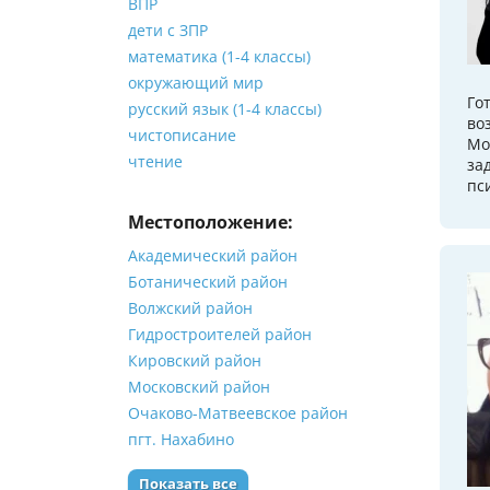
ВПР
дети с ЗПР
математика (1-4 классы)
окружающий мир
Го
русский язык (1-4 классы)
во
чистописание
Мо
чтение
за
пс
Местоположение:
Академический район
Ботанический район
Волжский район
Гидростроителей район
Кировский район
Московский район
Очаково-Матвеевское район
пгт. Нахабино
Показать все