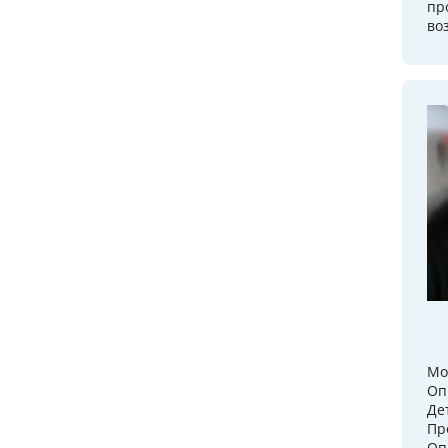
пр
во
Мо
Оп
Дет
Пр
Оп