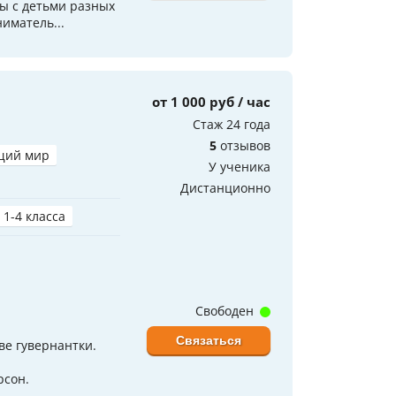
ы с детьми разных
иматель...
от 1 000 руб / час
Стаж 24 года
5
отзывов
щий мир
У ученика
Дистанционно
 1-4 класса
Свободен
Связаться
ве гувернантки.
рсон.