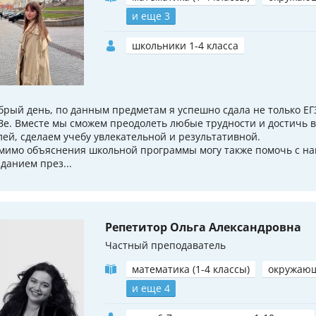
и еще 3
школьники 1-4 класса
брый день, по данным предметам я успешно сдала не только ЕГЭ
Зе. Вместе мы сможем преодолеть любые трудности и достичь 
лей, сделаем учебу увлекательной и результативной.
мимо объяснения школьной программы могу также помочь с на
зданием през...
Репетитор Ольга Александровна
Частный преподаватель
математика (1-4 классы)
окружаю
и еще 4