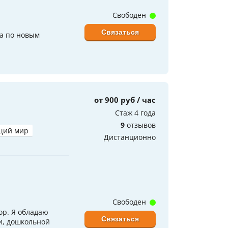
Свободен
Связаться
да по новым
от 900 руб / час
Стаж 4 года
9
отзывов
щий мир
Дистанционно
Свободен
ор. Я обладаю
Связаться
и, дошкольной