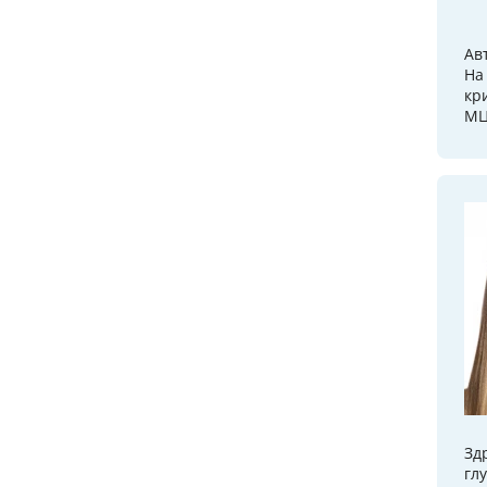
Ав
На
кр
МЦ
Зд
гл