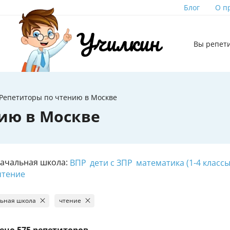
Блог
О п
Вы репет
Репетиторы по чтению в Москве
ию в Москве
Начальная школа:
ВПР
дети с ЗПР
математика (1-4 классы
чтение
ьная школа
чтение
ено
575 репетиторов