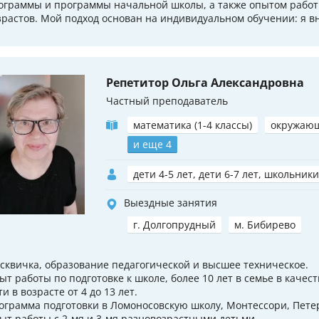
ограммы и программы начальной школы, а также опытом работ
зрастов. Мой подход основан на индивидуальном обучении: я вн
Репетитор Ольга Александровна
Частный преподаватель
математика (1-4 классы)
окружаю
и еще 4
дети 4-5 лет, дети 6-7 лет, школьники
Выездные занятия
г. Долгопрудный
м. Бибирево
сквичка, образование педагогической и высшее техническое.
ыт работы по подготовке к школе, более 10 лет в семье в качест
и в возрасте от 4 до 13 лет.
ограмма подготовки в Ломоносовскую школу, Монтессори, Пете
ыт работы с 2-мя и 3-мя разновозрастными детьми.