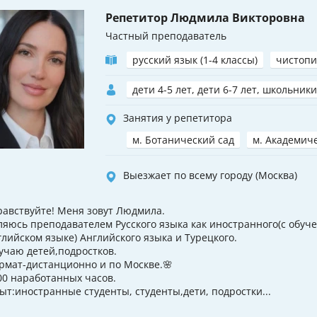
Репетитор Людмила Викторовна
Частный преподаватель
русский язык (1-4 классы)
чистопи
дети 4-5 лет, дети 6-7 лет, школьники
Занятия у репетитора
м. Ботанический сад
м. Академич
Выезжает по всему городу (Москва)
равствуйте! Меня зовут Людмила.
ляюсь преподавателем Русского языка как иностранного(с обуч
глийском языке) Английского языка и Турецкого.
учаю детей,подростков.
рмат-дистанционно и по Москве.🌸
00 наработанных часов.
ыт:иностранные студенты, студенты,дети, подростки...