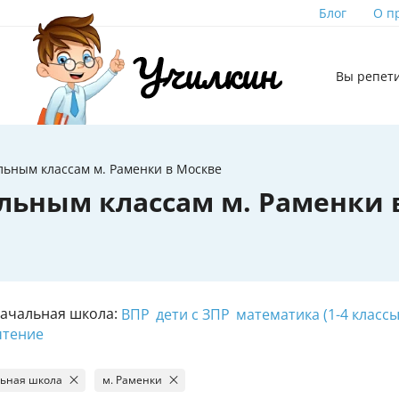
Блог
О п
Вы репет
льным классам м. Раменки в Москве
льным классам м. Раменки 
Начальная школа:
ВПР
дети с ЗПР
математика (1-4 классы
чтение
ьная школа
м. Раменки