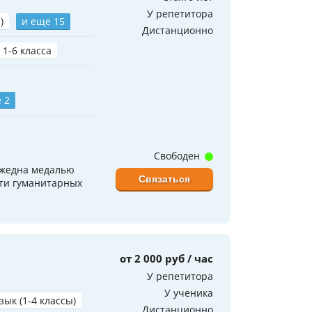
У репетитора
)
и еще 15
Дистанционно
 1-6 класса
 2
Свободен
ажедна медалью
Связаться
сти гуманитарных
от 2 000 руб / час
У репетитора
У ученика
зык (1-4 классы)
Дистанционно