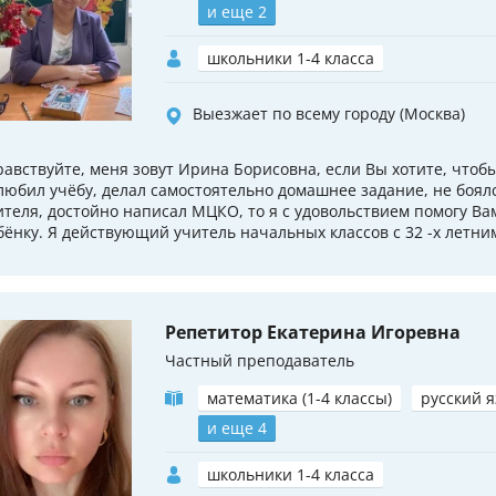
и еще 2
школьники 1-4 класса
Выезжает по всему городу (Москва)
равствуйте, меня зовут Ирина Борисовна, если Вы хотите, чтоб
любил учёбу, делал самостоятельно домашнее задание, не боял
ителя, достойно написал МЦКО, то я с удовольствием помогу Ва
бёнку. Я действующий учитель начальных классов с 32 -х летним
Репетитор Екатерина Игоревна
Частный преподаватель
математика (1-4 классы)
русский я
и еще 4
школьники 1-4 класса