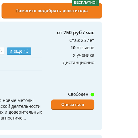
БЕСПЛАТНО!
Помогите подобрать репетитора
от 750 руб / час
Стаж 25 лет
10
отзывов
)
и еще 13
У ученика
Дистанционно
Свободен
ю новые методы
Связаться
ской деятельности
ых и доверительных
агностиче...