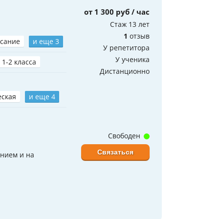
от 1 300 руб / час
Стаж 13 лет
1
отзыв
сание
и еще 3
У репетитора
У ученика
 1-2 класса
Дистанционно
еская
и еще 4
Свободен
Связаться
ением и на