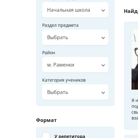
Начальная школа
Найд
Раздел предмета
Выбрать
Район
м. Раменки
Категория учеников
Выбрать
Я 
по
св
вз
Формат
У репетитора