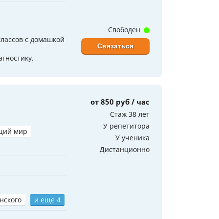
Свободен
лассов с домашкой
Связаться
агностику.
от 850 руб / час
Стаж 38 лет
У репетитора
щий мир
У ученика
Дистанционно
нского
и еще 4