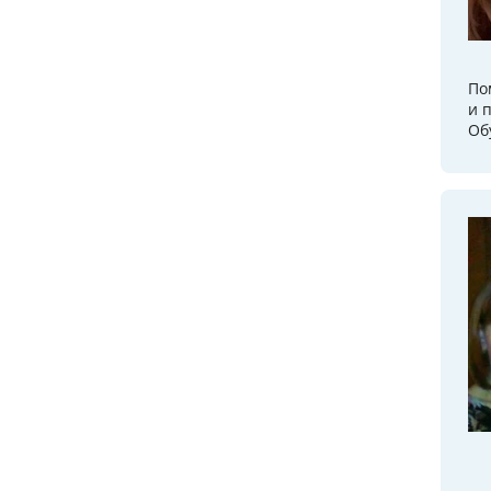
По
и 
Об