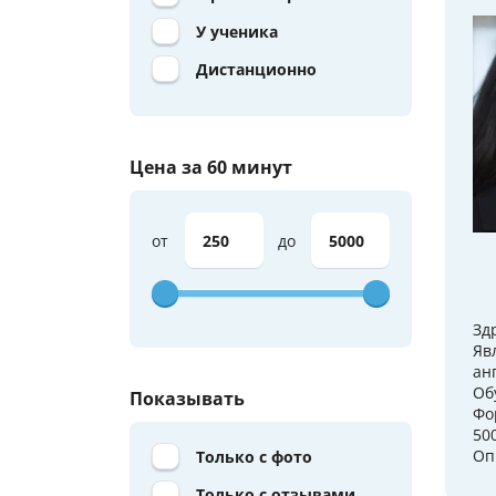
У ученика
Дистанционно
Цена за 60 минут
от
до
Зд
Яв
ан
Об
Показывать
Фо
50
Оп
Только с фото
Только с отзывами