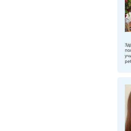
Зд
по
уч
ре