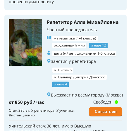
провести диагностику.
Репетитор Алла Михайловна
Частный преподаватель
математика (1-4 классы)
окружающий мир
и еще 12
дети 6-7 лет, школьники 1-6 класса
Занятия у репетитора
м. Выхино
м. Бульвар Дмитрия Донского
и еще 4
Выезжает по всему городу (Москва)
от 850 руб / час
Свободен
Стаж 38 лет
У репетитора
У ученика
Связаться
Дистанционно
Учительский стаж 38 лет, имею Высшую