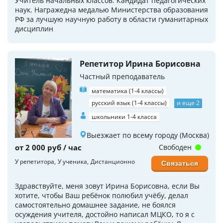
Учитель начальных классов. Кандидат педагогических
наук. Награжедна медалью Министерства образования
РФ за лучшую научную работу в области гуманитарных
дисциплин
Репетитор Ирина Борисовна
Частный преподаватель
математика (1-4 классы)
русский язык (1-4 классы)
и еще 2
школьники 1-4 класса
Выезжает по всему городу (Москва)
от 2 000 руб / час
Свободен
У репетитора
У ученика
Дистанционно
Связаться
Здравствуйте, меня зовут Ирина Борисовна, если Вы
хотите, чтобы Ваш ребёнок полюбил учёбу, делал
самостоятельно домашнее задание, не боялся
осуждения учителя, достойно написал МЦКО, то я с