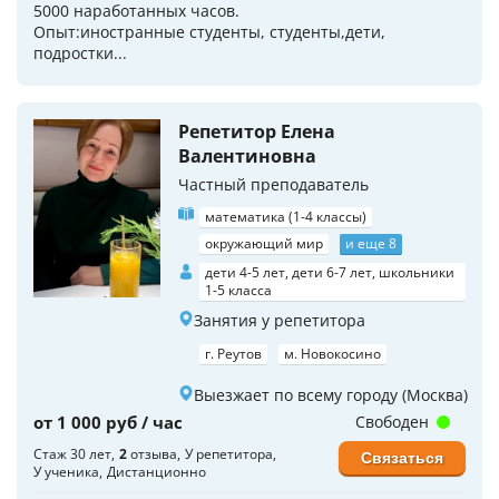
5000 наработанных часов.
Опыт:иностранные студенты, студенты,дети,
подростки...
Репетитор Елена
Валентиновна
Частный преподаватель
математика (1-4 классы)
окружающий мир
и еще 8
дети 4-5 лет, дети 6-7 лет, школьники
1-5 класса
Занятия у репетитора
г. Реутов
м. Новокосино
Выезжает по всему городу (Москва)
от 1 000 руб / час
Свободен
Стаж 30 лет
2
отзыва
У репетитора
Связаться
У ученика
Дистанционно