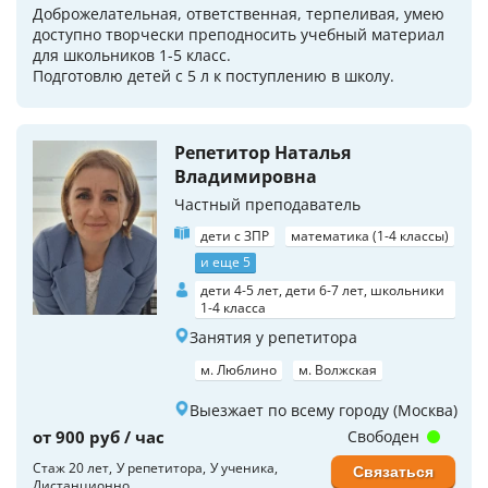
Доброжелательная, ответственная, терпеливая, умею
доступно творчески преподносить учебный материал
для школьников 1-5 класс.
Подготовлю детей с 5 л к поступлению в школу.
Репетитор Наталья
Владимировна
Частный преподаватель
дети с ЗПР
математика (1-4 классы)
и еще 5
дети 4-5 лет, дети 6-7 лет, школьники
1-4 класса
Занятия у репетитора
м. Люблино
м. Волжская
Выезжает по всему городу (Москва)
от 900 руб / час
Свободен
Стаж 20 лет
У репетитора
У ученика
Связаться
Дистанционно