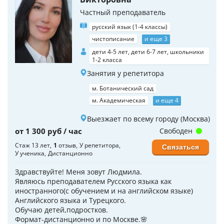
Частный преподаватель
русский язык (1-4 классы)
чистописание
и еще 3
дети 4-5 лет, дети 6-7 лет, школьники
1-2 класса
Занятия у репетитора
м. Ботанический сад
м. Академическая
и еще 4
Выезжает по всему городу (Москва)
от 1 300 руб / час
Свободен
Стаж 13 лет
1
отзыв
У репетитора
Связаться
У ученика
Дистанционно
Здравствуйте! Меня зовут Людмила.
Являюсь преподавателем Русского языка как
иностранного(с обучением и на английском языке)
Английского языка и Турецкого.
Обучаю детей,подростков.
Формат-дистанционно и по Москве.🌸