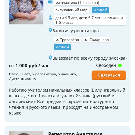
математика (1-4 классы)
окружающий мир
и еще 8
дети 4-5 лет, дети 6-7 лет, школьники
1-6 класса
Занятия у репетитора
м. Тропарёво
м. Саларьево
и еще 4
Выезжает по всему городу (Москва)
от 1 000 руб / час
Свободен
Стаж 11 лет
У репетитора
У ученика
Связаться
Дистанционно
Работаю учителем начальных классов (Билингвальный
класс - дети с 1 класса изучают 2 языка (русский и
английский). Все предметы, кроме литературного
чтения и русского языка, проходят на иностранном
языке.
Репетитор Анастасия