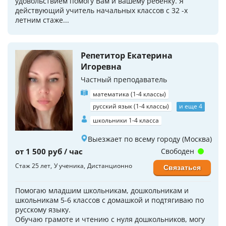
удовольствием помогу Вам и вашему ребёнку. Я
действующий учитель начальных классов с 32 -х
летним стаже...
Репетитор Екатерина
Игоревна
Частный преподаватель
математика (1-4 классы)
русский язык (1-4 классы)
и еще 4
школьники 1-4 класса
Выезжает по всему городу (Москва)
от 1 500 руб / час
Свободен
Стаж 25 лет
У ученика
Дистанционно
Связаться
Помогаю младшим школьникам, дошкольникам и
школьникам 5-6 классов с домашкой и подтягиваю по
русскому языку.
Обучаю грамоте и чтению с нуля дошкольников, могу