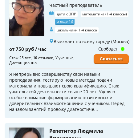
Частный преподаватель
дети с ЗПР
математика (1-4 классы)
и еще 13
школьники 1-4 класса
Выезжает по всему городу (Москва)
от 750 руб / час
Свободен
Стаж 25 лет
10
отзывов
У ученика
Связаться
Дистанционно
Я непрерывно совершенству свои навыки
преподавания, тестирую новые методы подачи
материала и повышают свою квалификацию. Стаж
учительской деятельности свыше 20 лет. Уделяю
особое внимание формированию позитивных и
доверительных взаимоотношений с учеником. Перед
началом занятий провожу диагностиче...
Репетитор Людмила
Викторовна