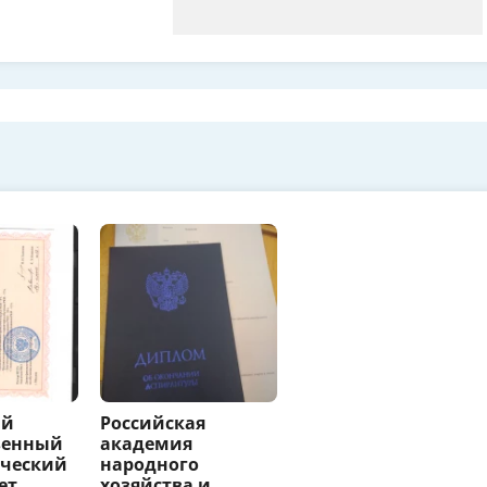
ий
Российская
венный
академия
ический
народного
ет
хозяйства и