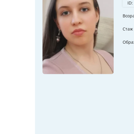
ID:
Возр
Стаж
Обра