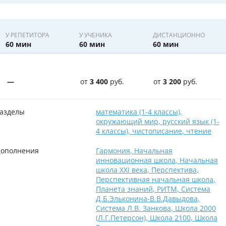
У РЕПЕТИТОРА
У УЧЕНИКА
ДИСТАНЦИОННО
60 мин
60 мин
60 мин
—
от
3 400
руб.
от
3 200
руб.
азделы
математика (1-4 классы)
,
окружающий мир
,
русский язык (1-
4 классы)
,
чистописание
,
чтение
ополнения
Гармония
,
Начальная
инновационная школа
,
Начальная
школа XXI века
,
Перспектива
,
Перспективная начальная школа
,
Планета знаний
,
РИТМ
,
Система
Д.Б.Эльконина-В.В.Давыдова
,
Система Л.В. Занкова
,
Школа 2000
(Л.Г.Петерсон)
,
Школа 2100
,
Школа