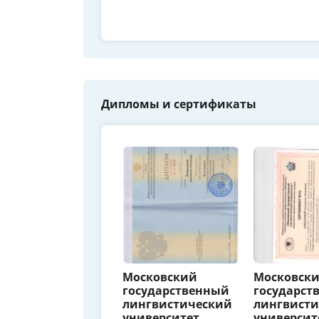
Дипломы и сертификаты
Московский
Московск
государственный
государст
лингвистический
лингвист
университет
университ