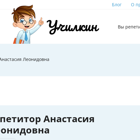
Блог
О п
Вы репет
Анастасия Леонидовна
петитор Анастасия
еонидовна