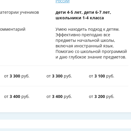
России
атегории учеников
дети 4-5 лет, дети 6-7 лет,
школьники 1-4 класса
омментарий
Умею находить подход к детям.
Эффективно преподаю все
предметы начальной школы,
включая иностранный язык.
Помогаю со школьной программой
и даю глубокое знание предметов.
от
3 300
руб.
от
3 300
руб.
от
3 100
руб.
от
3 400
руб.
от
3 400
руб.
от
3 200
руб.