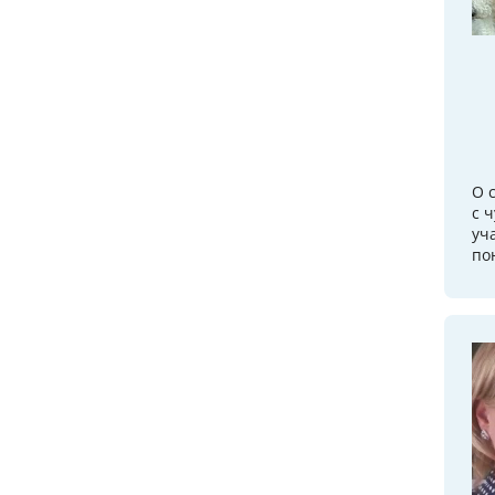
О 
с 
уч
по