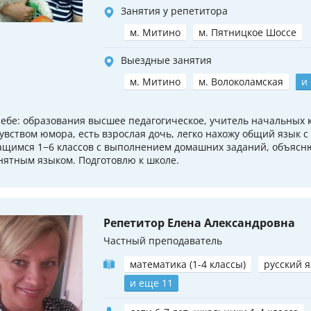
Занятия у репетитора
м. Митино
м. Пятницкое Шоссе
Выездные занятия
м. Митино
м. Волоколамская
и
себе: образования высшее педагогическое, учитель начальных 
чувством юмора, есть взрослая дочь, легко нахожу общий язык с
ащимся 1−6 классов с выполнением домашних заданий, объясн
нятным языком. Подготовлю к школе.
Репетитор Елена Александровна
Частный преподаватель
математика (1-4 классы)
русский я
и еще 11