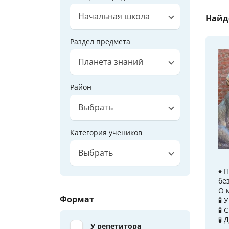
Начальная школа
Найд
Раздел предмета
Планета знаний
Район
Выбрать
Категория учеников
Выбрать
♦️
бе
О 
Формат
🧪
🧪
🧪
У репетитора