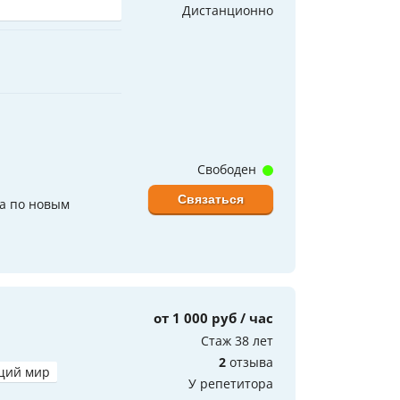
Дистанционно
Свободен
Связаться
да по новым
от 1 000 руб / час
Стаж 38 лет
2
отзыва
щий мир
У репетитора