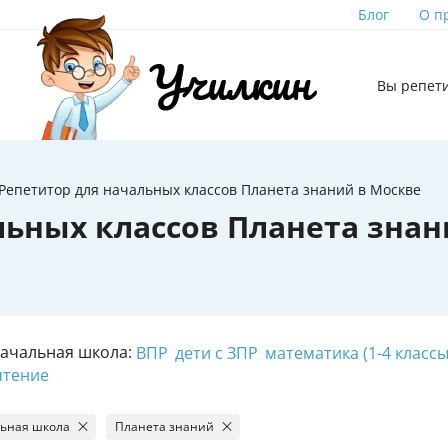
Блог
О п
Вы репет
Репетитор для начальных классов Планета знаний в Москве
льных классов Планета зна
Начальная школа:
ВПР
дети с ЗПР
математика (1-4 классы
чтение
ьная школа
Планета знаний