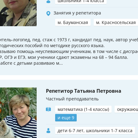
школьники 1-4 класса
Занятия у репетитора
м. Бауманская
м. Красносельская
итель-логопед, пед. стаж с 1973 г, кандидат пед. наук, автор уч
тодических пособий по методике русского языка.
азываю помощь неуспевающим ученикам, в том числе с дисгра
Р, ОГЭ и ЕГЭ, мои ученики сдают экзамены на 68 – 94 балла.
работе с детьми развиваю м...
Репетитор Татьяна Петровна
Частный преподаватель
математика (1-4 классы)
окружаю
и еще 9
дети 6-7 лет, школьники 1-7 класса