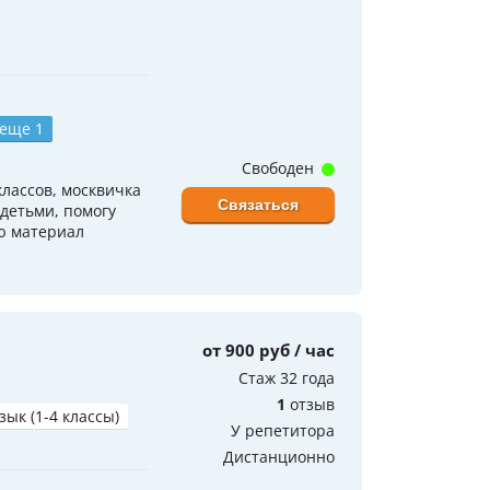
 еще 1
Свободен
классов, москвичка
Связаться
 детьми, помогу
ю материал
от 900 руб / час
Стаж 32 года
1
отзыв
зык (1-4 классы)
У репетитора
Дистанционно