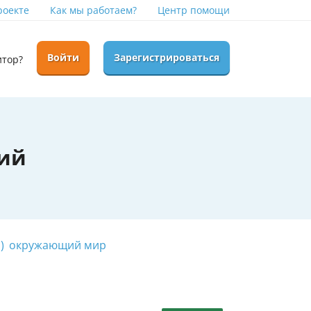
роекте
Как мы работаем?
Центр помощи
Войти
Зарегистрироваться
итор?
ний
)
окружающий мир