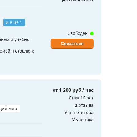
и еще 1
Свободен
ебных и учебно-
Связаться
фией. Готовлю к
от 1 200 руб / час
Стаж 16 лет
2
отзыва
щий мир
У репетитора
У ученика