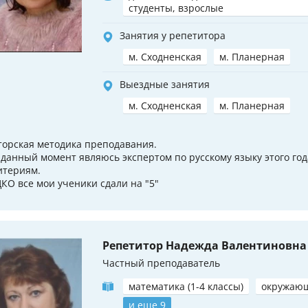
студенты, взрослые
Занятия у репетитора
м. Сходненская
м. Планерная
Выездные занятия
м. Сходненская
м. Планерная
торская методика преподавания.
 данный момент являюсь экспертом по русскому языку этого го
итериям.
КО все мои ученики сдали на "5"
Репетитор Надежда Валентиновна
Частный преподаватель
математика (1-4 классы)
окружаю
и еще 9