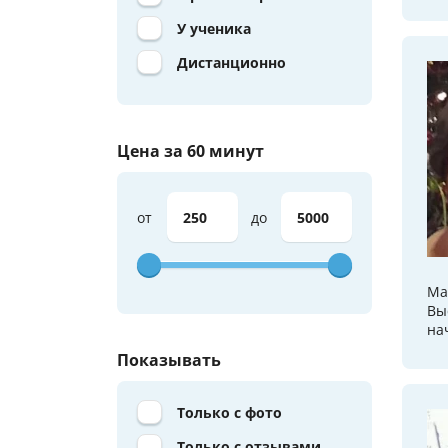
У ученика
Дистанционно
Цена за 60 минут
от
до
Ма
Вы
на
Показывать
Только с фото
Только с отзывами