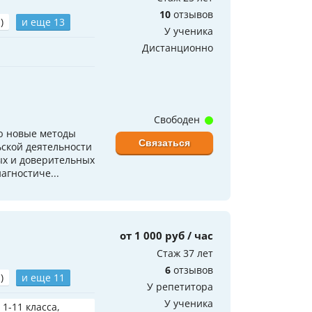
10
отзывов
)
и еще 13
У ученика
Дистанционно
Свободен
ю новые методы
Связаться
ской деятельности
ых и доверительных
агностиче...
от 1 000 руб / час
Стаж 37 лет
6
отзывов
)
и еще 11
У репетитора
У ученика
 1-11 класса,