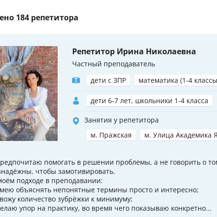
ено
184 репетитора
Репетитор Ирина Николаевна
Частный преподаватель
дети с ЗПР
математика (1-4 классы
дети 6-7 лет, школьники 1-4 класса
Занятия у репетитора
м. Пражская
м. Улица Академика 
 Предпочитаю помогать в решении проблемы, а не говорить о то
знадёжны, чтобы замотивировать.
моём подходе в преподавании:
 Умею объяснять непонятные термины просто и интересно;
 Свожу количество зубрёжки к минимуму;
 Делаю упор на практику, во время чего показываю конкретно...