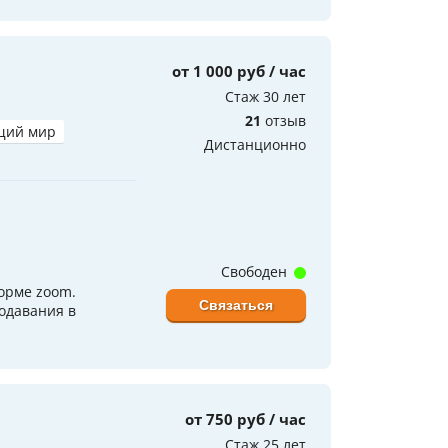
от 1 000 руб / час
Стаж 30 лет
21
отзыв
щий мир
Дистанционно
Свободен
форме zoom.
Связаться
одавания в
от 750 руб / час
Стаж 25 лет