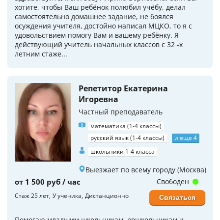
хотите, чтобы Ваш ребёнок полюбил учёбу, делал
самостоятельно домашнее задание, не боялся
осуждения учителя, достойно написал МЦКО, то я с
удовольствием помогу Вам и вашему ребёнку. Я
действующий учитель начальных классов с 32 -х
летним стаже...
Репетитор Екатерина
Игоревна
Частный преподаватель
математика (1-4 классы)
русский язык (1-4 классы)
и еще 4
школьники 1-4 класса
Выезжает по всему городу (Москва)
от 1 500 руб / час
Свободен
Стаж 25 лет
У ученика
Дистанционно
Связаться
Помогаю младшим школьникам, дошкольникам и