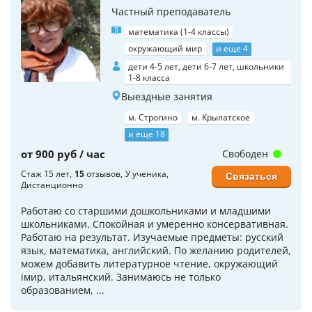
Частный преподаватель
математика (1-4 классы)
окружающий мир
и еще 4
дети 4-5 лет, дети 6-7 лет, школьники
1-8 класса
Выездные занятия
м. Строгино
м. Крылатское
и еще 18
от 900 руб / час
Свободен
Стаж 15 лет
15
отзывов
У ученика
Связаться
Дистанционно
Работаю со старшими дошкольниками и младшими
школьниками. Спокойная и умеренно консервативная.
Работаю на результат. Изучаемые предметы: русский
язык, математика, английский. По желанию родителей,
можем добавить литературное чтение, окружающий
iмир, итальянский. Занимаюсь не только
образованием, ...