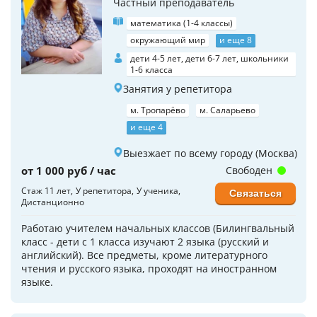
Частный преподаватель
математика (1-4 классы)
окружающий мир
и еще 8
дети 4-5 лет, дети 6-7 лет, школьники
1-6 класса
Занятия у репетитора
м. Тропарёво
м. Саларьево
и еще 4
Выезжает по всему городу (Москва)
от 1 000 руб / час
Свободен
Стаж 11 лет
У репетитора
У ученика
Связаться
Дистанционно
Работаю учителем начальных классов (Билингвальный
класс - дети с 1 класса изучают 2 языка (русский и
английский). Все предметы, кроме литературного
чтения и русского языка, проходят на иностранном
языке.