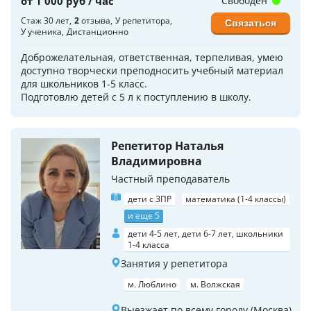
от 1 000 руб / час
Свободен
Стаж 30 лет
2
отзыва
У репетитора
Связаться
У ученика
Дистанционно
Доброжелательная, ответственная, терпеливая, умею
доступно творчески преподносить учебный материал
для школьников 1-5 класс.
Подготовлю детей с 5 л к поступлению в школу.
Репетитор Наталья
Владимировна
Частный преподаватель
дети с ЗПР
математика (1-4 классы)
и еще 5
дети 4-5 лет, дети 6-7 лет, школьники
1-4 класса
Занятия у репетитора
м. Люблино
м. Волжская
Выезжает по всему городу (Москва)