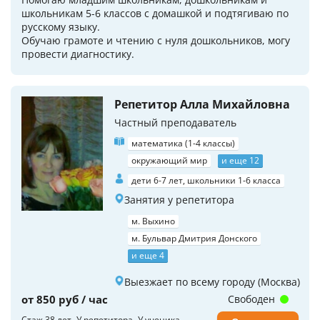
школьникам 5-6 классов с домашкой и подтягиваю по
русскому языку.
Обучаю грамоте и чтению с нуля дошкольников, могу
провести диагностику.
Репетитор Алла Михайловна
Частный преподаватель
математика (1-4 классы)
окружающий мир
и еще 12
дети 6-7 лет, школьники 1-6 класса
Занятия у репетитора
м. Выхино
м. Бульвар Дмитрия Донского
и еще 4
Выезжает по всему городу (Москва)
от 850 руб / час
Свободен
Стаж 38 лет
У репетитора
У ученика