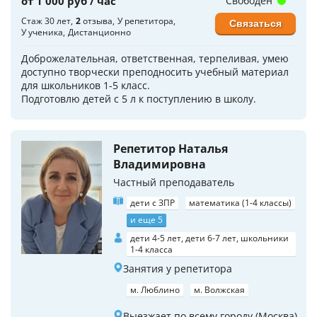
от 1 000 руб / час
Свободен
Стаж 30 лет
2
отзыва
У репетитора
Связаться
У ученика
Дистанционно
Доброжелательная, ответственная, терпеливая, умею
доступно творчески преподносить учебный материал
для школьников 1-5 класс.
Подготовлю детей с 5 л к поступлению в школу.
Репетитор Наталья
Владимировна
Частный преподаватель
дети с ЗПР
математика (1-4 классы)
и еще 5
дети 4-5 лет, дети 6-7 лет, школьники
1-4 класса
Занятия у репетитора
м. Люблино
м. Волжская
Выезжает по всему городу (Москва)