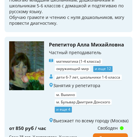
школьникам 5-6 классов с домашкой и подтягиваю по
русскому языку.
Обучаю грамоте и чтению с нуля дошкольников, могу
провести диагностику.
Репетитор Алла Михайловна
Частный преподаватель
математика (1-4 классы)
окружающий мир
и еще 12
дети 6-7 лет, школьники 1-6 класса
Занятия у репетитора
м. Выхино
м. Бульвар Дмитрия Донского
и еще 4
Выезжает по всему городу (Москва)
от 850 руб / час
Свободен
Стаж 38 лет
У репетитора
У ученика