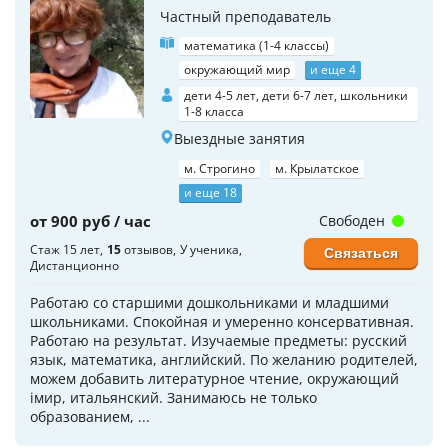
Частный преподаватель
математика (1-4 классы)
окружающий мир
и еще 4
дети 4-5 лет, дети 6-7 лет, школьники
1-8 класса
Выездные занятия
м. Строгино
м. Крылатское
и еще 18
от 900 руб / час
Свободен
Стаж 15 лет
15
отзывов
У ученика
Связаться
Дистанционно
Работаю со старшими дошкольниками и младшими
школьниками. Спокойная и умеренно консервативная.
Работаю на результат. Изучаемые предметы: русский
язык, математика, английский. По желанию родителей,
можем добавить литературное чтение, окружающий
iмир, итальянский. Занимаюсь не только
образованием, ...