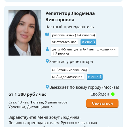
Репетитор Людмила
Викторовна
Частный преподаватель
русский язык (1-4 классы)
чистописание
и еще 3
дети 4-5 лет, дети 6-7 лет, школьники
1-2 класса
Занятия у репетитора
м. Ботанический сад
м. Академическая
и еще 4
Выезжает по всему городу (Москва)
от 1 300 руб / час
Свободен
Стаж 13 лет
1
отзыв
У репетитора
Связаться
У ученика
Дистанционно
Здравствуйте! Меня зовут Людмила.
Являюсь преподавателем Русского языка как