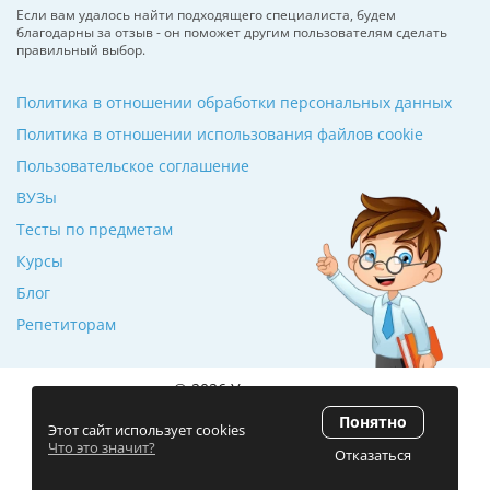
Если вам удалось найти подходящего специалиста, будем
благодарны за отзыв - он поможет другим пользователям сделать
правильный выбор.
Политика в отношении обработки персональных данных
Политика в отношении использования файлов cookie
Пользовательское соглашение
ВУЗы
Тесты по предметам
Курсы
Блог
Репетиторам
© 2026 Училкин.ru
Понятно
Рейтинг 5.0
(120 отзывов)
Этот сайт использует cookies
Что это значит?
Отказаться
Разработка сайта
ZmitroC.by
™