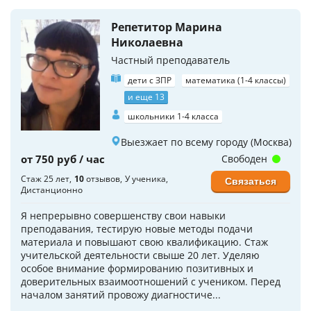
Репетитор Марина
Николаевна
Частный преподаватель
дети с ЗПР
математика (1-4 классы)
и еще 13
школьники 1-4 класса
Выезжает по всему городу (Москва)
от 750 руб / час
Свободен
Стаж 25 лет
10
отзывов
У ученика
Связаться
Дистанционно
Я непрерывно совершенству свои навыки
преподавания, тестирую новые методы подачи
материала и повышают свою квалификацию. Стаж
учительской деятельности свыше 20 лет. Уделяю
особое внимание формированию позитивных и
доверительных взаимоотношений с учеником. Перед
началом занятий провожу диагностиче...