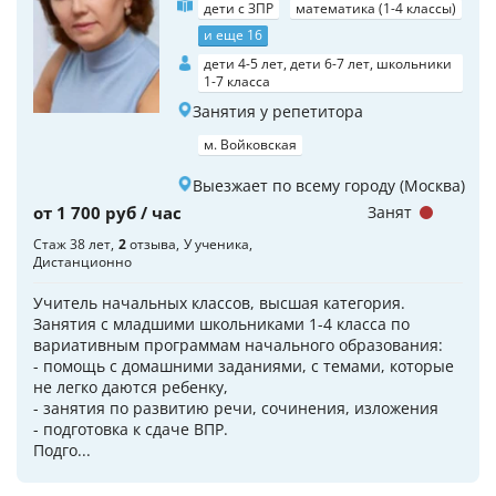
дети с ЗПР
математика (1-4 классы)
и еще 16
дети 4-5 лет, дети 6-7 лет, школьники
1-7 класса
Занятия у репетитора
м. Войковская
Выезжает по всему городу (Москва)
от 1 700 руб / час
Занят
Стаж 38 лет
2
отзыва
У ученика
Дистанционно
Учитель начальных классов, высшая категория.
Занятия с младшими школьниками 1-4 класса по
вариативным программам начального образования:
- помощь с домашними заданиями, с темами, которые
не легко даются ребенку,
- занятия по развитию речи, сочинения, изложения
- подготовка к сдаче ВПР.
Подго...