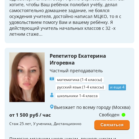
хотите, чтобы Ваш ребёнок полюбил учёбу, делал
самостоятельно домашнее задание, не боялся
осуждения учителя, достойно написал МЦКО, то я с
удовольствием помогу Вам и вашему ребёнку. Я
действующий учитель начальных классов с 32 -х
летним стаже...
Репетитор Екатерина
Игоревна
Частный преподаватель
математика (1-4 классы)
русский язык (1-4 классы)
и еще 4
школьники 1-4 класса
Выезжает по всему городу (Москва)
от 1 500 руб / час
Свободен
Стаж 25 лет
У ученика
Дистанционно
Связаться
Помогаю младшим школьникам, дошкольникам и