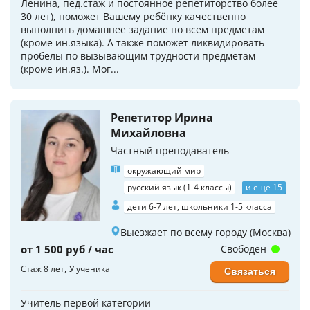
Ленина, пед.стаж и постоянное репетиторство более
30 лет), поможет Вашему ребёнку качественно
выполнить домашнее задание по всем предметам
(кроме ин.языка). А также поможет ликвидировать
пробелы по вызывающим трудности предметам
(кроме ин.яз.). Мог...
Репетитор Ирина
Михайловна
Частный преподаватель
окружающий мир
русский язык (1-4 классы)
и еще 15
дети 6-7 лет, школьники 1-5 класса
Выезжает по всему городу (Москва)
от 1 500 руб / час
Свободен
Стаж 8 лет
У ученика
Связаться
Учитель первой категории