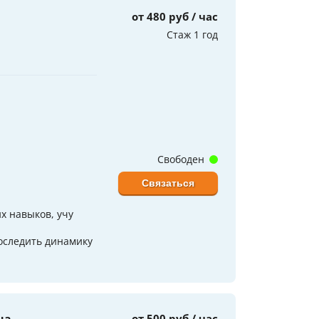
от 480 руб / час
Стаж 1 год
Свободен
Связаться
х навыков, учу
оследить динамику
от 500 руб / час