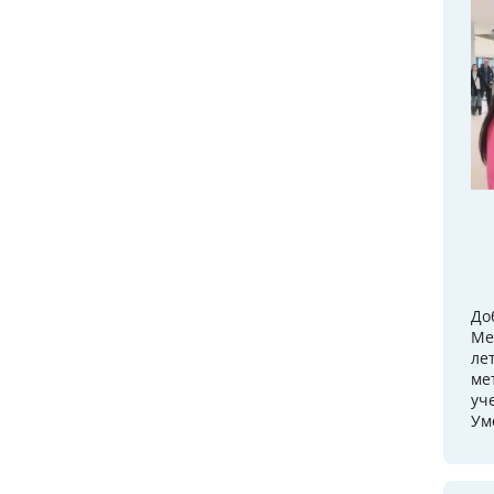
До
Ме
ле
ме
уч
Ум