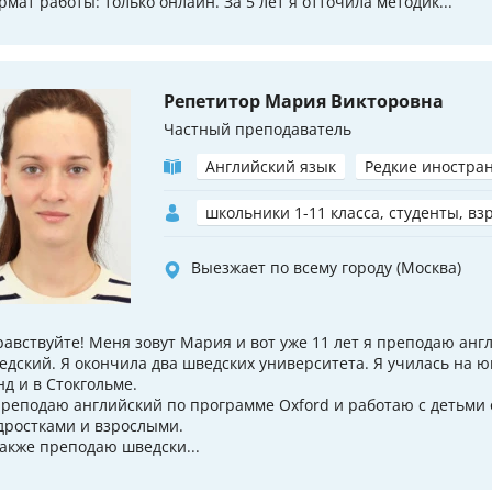
рмат работы: только онлайн. За 5 лет я отточила методик...
Репетитор Мария Викторовна
Частный преподаватель
Английский язык
Редкие иностра
школьники 1-11 класса, студенты, вз
Выезжает по всему городу (Москва)
равствуйте! Меня зовут Мария и вот уже 11 лет я преподаю анг
едский. Я окончила два шведских университета. Я училась на ю
нд и в Стокгольме.
преподаю английский по программе Oxford и работаю с детьми о
дростками и взрослыми.
также преподаю шведски...