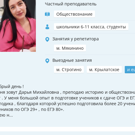
Частный преподаватель
Обществознание
школьники 6-11 класса, студенты
Занятия у репетитора
м. Мякинино
Выездные занятия
м. Строгино
м. Крылатское
и е
брый день !
ня зовут Дарья Михайловна , преподаю историю и обществозна
т . У меня большой опыт в подготовке учеников к сдаче ОГЭ и ЕГ
тодика , благодаря которой успешно подготовила более 20 учен
еников по ОГЭ 29+ , по ЕГЭ 80+.
ею н...