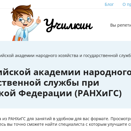
Блог
О п
Вы репет
ийской академии народного хозяйства и государственной служ
ийской академии народног
рственной службы при
кой Федерации (РАНХиГС)
 из РАНХиГС для занятий в удобном для вас формате. Просмотр
ь вы точно сможете найти специалиста с которым улучшите св