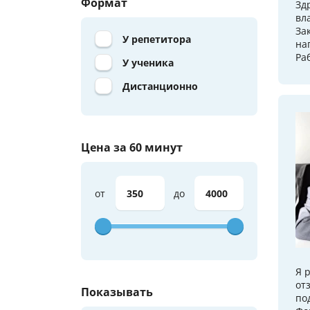
Формат
Зд
вл
За
У репетитора
на
Ра
У ученика
Дистанционно
Цена за 60 минут
от
до
Я 
от
Показывать
по