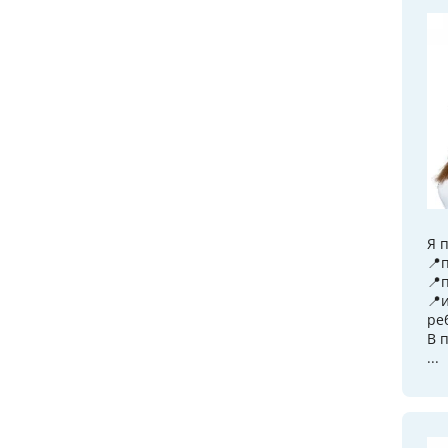
Я 
📍
📍
📍
ре
В 
...