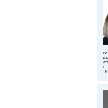
Вс
из
ит
гр
- 