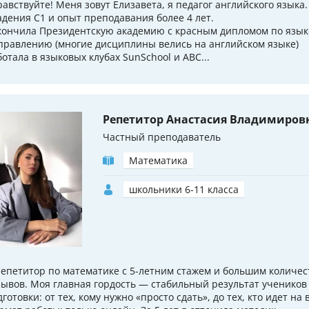
равствуйте! Меня зовут Елизавета, я педагог английского языка
адения C1 и опыт преподавания более 4 лет.
кончила Президентскую академию с красным дипломом по язы
правлению (многие дисциплины велись на английском языке)
ботала в языковых клубах SunSchool и ABC...
Репетитор Анастасия Владимиров
Частный преподаватель
Математика
школьники 6-11 класса
репетитор по математике с 5-летним стажем и большим количе
зывов. Моя главная гордость — стабильный результат учеников
дготовки: от тех, кому нужно «просто сдать», до тех, кто идет на