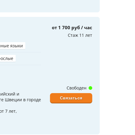
от 1 700 руб / час
Стаж 11 лет
нные языки
рослые
Свободен
лийский и
Связаться
ге Швеции в городе
т 7 лет,