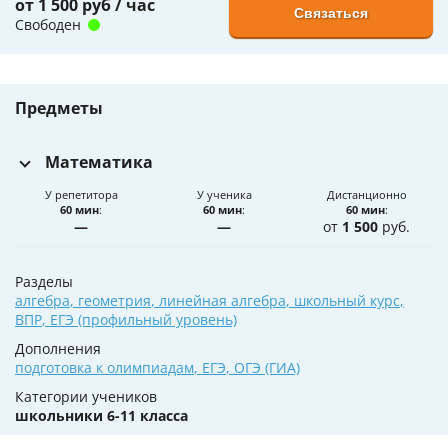
от 1 500 руб / час
Связаться
Свободен
Предметы
Математика
У репетитора
У ученика
Дистанционно
60 мин
:
60 мин
:
60 мин
:
—
—
от
1 500
руб.
Разделы
алгебра
,
геометрия
,
линейная алгебра
,
школьный курс
,
ВПР
,
ЕГЭ (профильный уровень)
Дополнения
подготовка к олимпиадам
,
ЕГЭ
,
ОГЭ (ГИА)
Категории учеников
школьники 6-11 класса