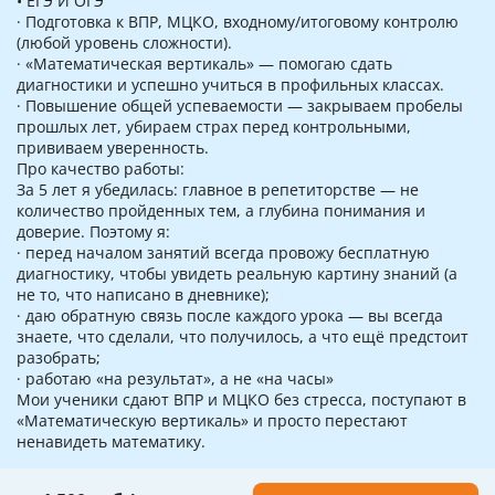
• ЕГЭ И ОГЭ
· Подготовка к ВПР, МЦКО, входному/итоговому контролю
(любой уровень сложности).
· «Математическая вертикаль» — помогаю сдать
диагностики и успешно учиться в профильных классах.
· Повышение общей успеваемости — закрываем пробелы
прошлых лет, убираем страх перед контрольными,
прививаем уверенность.
Про качество работы:
За 5 лет я убедилась: главное в репетиторстве — не
количество пройденных тем, а глубина понимания и
доверие. Поэтому я:
· перед началом занятий всегда провожу бесплатную
диагностику, чтобы увидеть реальную картину знаний (а
не то, что написано в дневнике);
· даю обратную связь после каждого урока — вы всегда
знаете, что сделали, что получилось, а что ещё предстоит
разобрать;
· работаю «на результат», а не «на часы»
Мои ученики сдают ВПР и МЦКО без стресса, поступают в
«Математическую вертикаль» и просто перестают
ненавидеть математику.