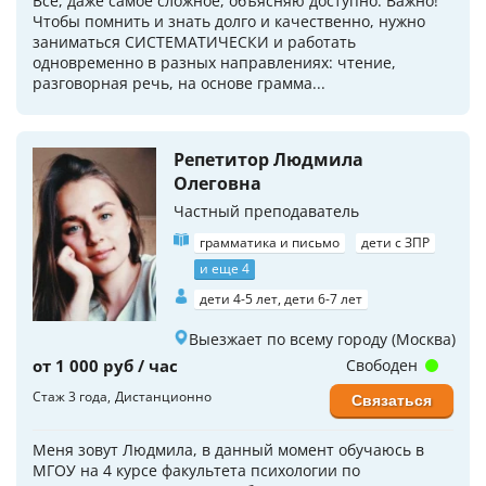
Все, даже самое сложное, объясняю доступно. Важно!
Чтобы помнить и знать долго и качественно, нужно
заниматься СИСТЕМАТИЧЕСКИ и работать
одновременно в разных направлениях: чтение,
разговорная речь, на основе грамма...
Репетитор Людмила
Олеговна
Частный преподаватель
грамматика и письмо
дети с ЗПР
и еще 4
дети 4-5 лет, дети 6-7 лет
Выезжает по всему городу (Москва)
от 1 000 руб / час
Свободен
Стаж 3 года
Дистанционно
Связаться
Меня зовут Людмила, в данный момент обучаюсь в
МГОУ на 4 курсе факультета психологии по