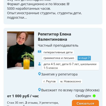
Формат-дистанционно и по Москве.🌸
5000 наработанных часов.
Опыт:иностранные студенты, студенты,дети,
подростки...
Репетитор Елена
Валентиновна
Частный преподаватель
гиперактивные дети
грамматика и письмо
и еще 7
дети 4-5 лет, дети 6-7 лет, школьники
1-5 класса
Занятия у репетитора
г. Реутов
м. Новокосино
Выезжает по всему городу (Москва)
от 1 000 руб / час
Свободен
Стаж 30 лет
2
отзыва
У репетитора
Связаться