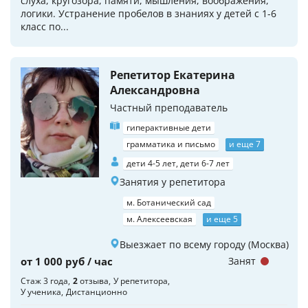
слуха, кругозора, памяти, мышления, воображения,
логики. Устранение пробелов в знаниях у детей с 1-6
класс по...
Репетитор Екатерина
Александровна
Частный преподаватель
гиперактивные дети
грамматика и письмо
и еще 7
дети 4-5 лет, дети 6-7 лет
Занятия у репетитора
м. Ботанический сад
м. Алексеевская
и еще 5
Выезжает по всему городу (Москва)
от 1 000 руб / час
Занят
Стаж 3 года
2
отзыва
У репетитора
У ученика
Дистанционно