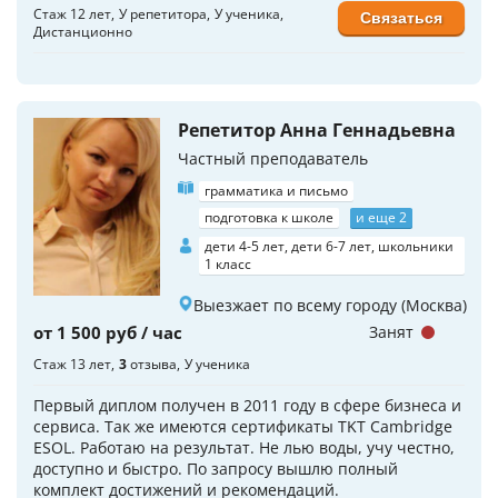
Стаж 12 лет
У репетитора
У ученика
Связаться
Дистанционно
Репетитор Анна Геннадьевна
Частный преподаватель
грамматика и письмо
подготовка к школе
и еще 2
дети 4-5 лет, дети 6-7 лет, школьники
1 класс
Выезжает по всему городу (Москва)
от 1 500 руб / час
Занят
Стаж 13 лет
3
отзыва
У ученика
Первый диплом получен в 2011 году в сфере бизнеса и
сервиса. Так же имеются сертификаты TKT Cambridge
ESOL. Работаю на результат. Не лью воды, учу честно,
доступно и быстро. По запросу вышлю полный
комплект достижений и рекомендаций.