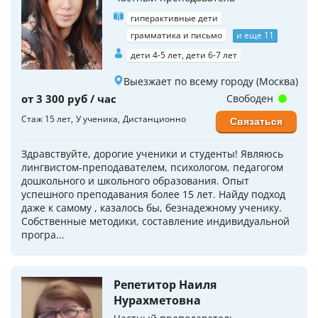
гиперактивные дети
грамматика и письмо
и еще 11
дети 4-5 лет, дети 6-7 лет
Выезжает по всему городу (Москва)
от 3 300 руб / час
Свободен
Стаж 15 лет
У ученика
Дистанционно
Связаться
Здравствуйте, дорогие ученики и студенты! Являюсь
лингвистом-преподавателем, психологом, педагогом
дошкольного и школьного образования. Опыт
успешного преподавания более 15 лет. Найду подход
даже к самому , казалось бы, безнадежному ученику.
Собственные методики, составление индивидуальной
програ...
Репетитор Наиля
Нурахметовна