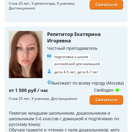
Стаж 20 лет
У репетитора
У ученика
Связаться
Дистанционно
Репетитор Екатерина
Игоревна
Частный преподаватель
подготовка к школе
английский для малышей
дети 4-5 лет, дети 6-7 лет
Выезжает по всему городу (Москва)
от 1 500 руб / час
Свободен
Стаж 25 лет
У ученика
Дистанционно
Связаться
Помогаю младшим школьникам, дошкольникам и
школьникам 5-6 классов с домашкой и подтягиваю по
русскому языку.
Обучаю грамоте и чтению с нуля дошкольников, могу