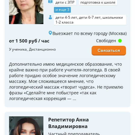
дети с ЗПР
подготовка к школе
и еще 3
дети 4-5 лет, дети 6-7 лет, школьники
1-2 класса
Выезжает по всему городу (Москва)
от 1 500 руб / час
Свободен
У ученика
Дистанционно
Связаться
Дополнительно имею медицинское образование, что
крайне важно при работе учителя-логопеда. В своей
работе придаю особое значение логопедическому
массажу. Мое сложившееся мнение, что
логопедический массаж «творит чудеса». Не приемлю
фразы «Сделайте мне побыстрее «так как
логопедическая коррекция — ...
Репетитор Анна
Владимировна
Частный преподаватель