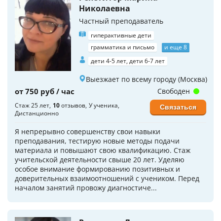
Николаевна
Частный преподаватель
гиперактивные дети
грамматика и письмо
и еще 8
дети 4-5 лет, дети 6-7 лет
Выезжает по всему городу (Москва)
от 750 руб / час
Свободен
Стаж 25 лет
10
отзывов
У ученика
Связаться
Дистанционно
Я непрерывно совершенству свои навыки
преподавания, тестирую новые методы подачи
материала и повышают свою квалификацию. Стаж
учительской деятельности свыше 20 лет. Уделяю
особое внимание формированию позитивных и
доверительных взаимоотношений с учеником. Перед
началом занятий провожу диагностиче...