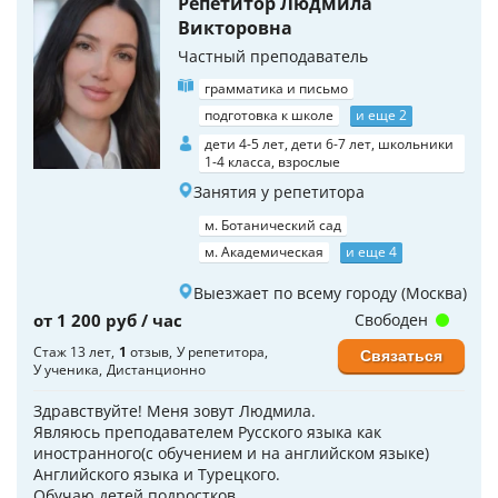
Репетитор Людмила
Викторовна
Частный преподаватель
грамматика и письмо
подготовка к школе
и еще 2
дети 4-5 лет, дети 6-7 лет, школьники
1-4 класса, взрослые
Занятия у репетитора
м. Ботанический сад
м. Академическая
и еще 4
Выезжает по всему городу (Москва)
от 1 200 руб / час
Свободен
Стаж 13 лет
1
отзыв
У репетитора
Связаться
У ученика
Дистанционно
Здравствуйте! Меня зовут Людмила.
Являюсь преподавателем Русского языка как
иностранного(с обучением и на английском языке)
Английского языка и Турецкого.
Обучаю детей,подростков.