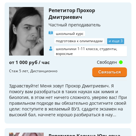
Репетитор Прохор
Дмитриевич
Частный преподаватель
школьный курс
подготовка к олимпиадам
и еще 3
школьники 1-11 класса, студенты,
взрослые
от 1 000 руб / час
Свободен
Стаж 5 лет
Дистанционно
Связаться
Здравствуйте! Меня зовут Прохор Дмитриевич. Я
помогу вам разобраться в таких науках как химия и
биология, в этом нет ничего сложного, уверяю вас! При
правильном подходе вы обязательно достигните своей
цели: поступите в желаемый ВУЗ, сдадите экзамен на
высокий бал, начнете хорошо разбираться в нау...
Репетитор Карина Юрьевна