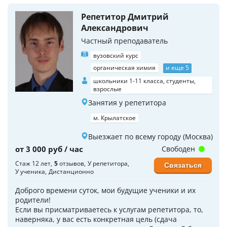
Репетитор Дмитрий
Александрович
Частный преподаватель
вузовский курс
органическая химия
и еще 5
школьники 1-11 класса, студенты,
взрослые
Занятия у репетитора
м. Крылатское
Выезжает по всему городу (Москва)
от 3 000 руб / час
Свободен
Стаж 12 лет
5
отзывов
У репетитора
Связаться
У ученика
Дистанционно
Доброго времени суток, мои будущие ученики и их
родители!
Если вы присматриваетесь к услугам репетитора, то,
наверняка, у вас есть конкретная цель (сдача