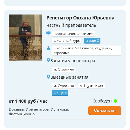
Репетитор Оксана Юрьевна
Частный преподаватель
неорганическая химия
школьный курс
и еще 2
школьники 7-11 класса, студенты,
взрослые
Занятия у репетитора
м. Строгино
Выездные занятия
м. Строгино
м. Щукинская
и еще 4
от 1 400 руб / час
Свободен
2
отзыва
У репетитора
У ученика
Связаться
Дистанционно