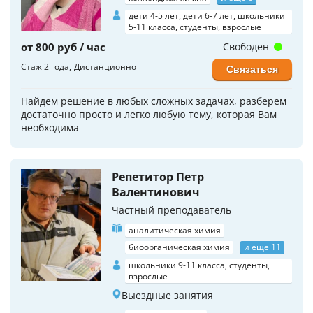
дети 4-5 лет, дети 6-7 лет, школьники
5-11 класса, студенты, взрослые
от 800 руб / час
Свободен
Стаж 2 года
Дистанционно
Связаться
Найдем решение в любых сложных задачах, разберем
достаточно просто и легко любую тему, которая Вам
необходима
Репетитор Петр
Валентинович
Частный преподаватель
аналитическая химия
биоорганическая химия
и еще 11
школьники 9-11 класса, студенты,
взрослые
Выездные занятия