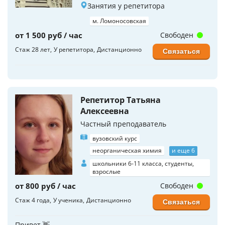
Занятия у репетитора
м. Ломоносовская
от 1 500 руб / час
Свободен
Стаж 28 лет
У репетитора
Дистанционно
Связаться
Репетитор Татьяна
Алексеевна
Частный преподаватель
вузовский курс
неорганическая химия
и еще 6
школьники 6-11 класса, студенты,
взрослые
от 800 руб / час
Свободен
Стаж 4 года
У ученика
Дистанционно
Связаться
Привет 👋