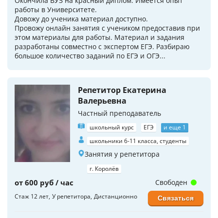
Окончила ВУЗ на красный диплом. Имеется опыт
работы в Университете.
Довожу до ученика материал доступно.
Провожу онлайн занятия с учеником предоставив при
этом материалы для работы. Материал и задания
разработаны совместно с экспертом ЕГЭ. Разбираю
большое количество заданий по ЕГЭ и ОГЭ...
Репетитор Екатерина
Валерьевна
Частный преподаватель
школьный курс
ЕГЭ
и еще 1
школьники 6-11 класса, студенты
Занятия у репетитора
г. Королёв
от 600 руб / час
Свободен
Стаж 12 лет
У репетитора
Дистанционно
Связаться