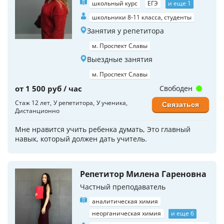
школьный курс
ЕГЭ
и еще 1
школьники 8-11 класса, студенты
Занятия у репетитора
м. Проспект Славы
Выездные занятия
м. Проспект Славы
от 1 500 руб / час
Свободен
Стаж 12 лет
У репетитора
У ученика
Связаться
Дистанционно
Мне нравится учить ребенка думать, Это главный
навык, который должен дать учитель.
Репетитор Милена Гареновна
Частный преподаватель
аналитическая химия
неорганическая химия
и еще 6