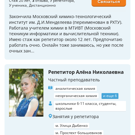
Стаж 20 лет
3
отзыва
У репетитора
Связаться
У ученика
Дистанционно
Закончила Московский химико-технологический
институт им. Д.И.Менделеева (переименован в РХТУ).
Работала учителем химии в МТИВТ (Московский
техникум информатики и вычислительной техники).
Имею стаж как репетитор около 12 лет. Предпочитаю
работать очно. Онлайн тоже занимаюсь, но уже после
очных зан...
Репетитор Алёна Николаевна
Частный преподаватель
аналитическая химия
неорганическая химия
и еще 6
школьники 6-11 класса, студенты,
взрослые
Занятия у репетитора
м. Улица Дыбенко
м. Проспект большевиков