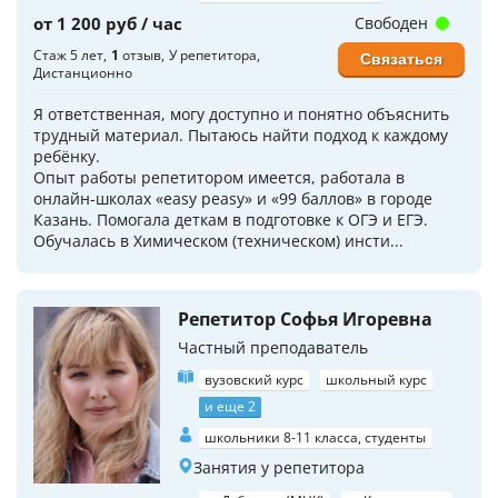
от 1 200 руб / час
Свободен
Стаж 5 лет
1
отзыв
У репетитора
Связаться
Дистанционно
Я ответственная, могу доступно и понятно объяснить
трудный материал. Пытаюсь найти подход к каждому
ребёнку.
Опыт работы репетитором имеется, работала в
онлайн-школах «easy peasy» и «99 баллов» в городе
Казань. Помогала деткам в подготовке к ОГЭ и ЕГЭ.
Обучалась в Химическом (техническом) инсти...
Репетитор Софья Игоревна
Частный преподаватель
вузовский курс
школьный курс
и еще 2
школьники 8-11 класса, студенты
Занятия у репетитора