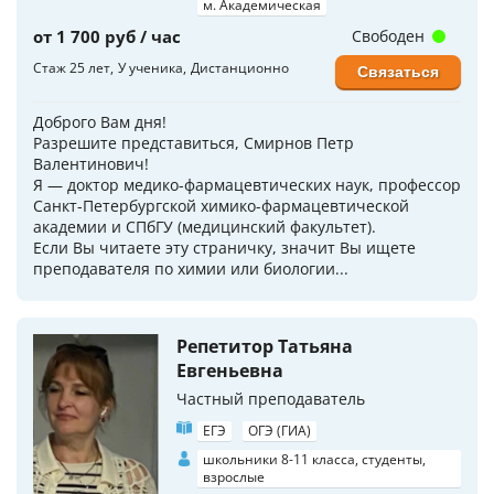
м. Академическая
от 1 700 руб / час
Свободен
Стаж 25 лет
У ученика
Дистанционно
Связаться
Доброго Вам дня!
Разрешите представиться, Смирнов Петр
Валентинович!
Я — доктор медико-фармацевтических наук, профессор
Санкт-Петербургской химико-фармацевтической
академии и СПбГУ (медицинский факультет).
Если Вы читаете эту страничку, значит Вы ищете
преподавателя по химии или биологии...
Репетитор Татьяна
Евгеньевна
Частный преподаватель
ЕГЭ
ОГЭ (ГИА)
школьники 8-11 класса, студенты,
взрослые