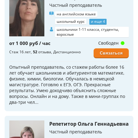
Частный преподаватель
на английском языке
школьный курс
и еще 4
школьники 1-11 класса, студенты,
взрослые
от 1 000 руб / час
Свободен
Стаж 16 лет
52
отзыва
Дистанционно
Связаться
Опытный преподаватель, со стажем работы более 16
лет обучает школьников и абитуриентов математике,
физике, химии, биологии. Обучалась в немецкой
магистратуре. Готовлю к ЕГЭ, ОГЭ. Прекрасные
результаты. Умею доходчиво объяснить сложные
вопросы. Онлайн и на дому. Также в мини-группах по
два-три чел...
Репетитор Ольга Геннадьевна
Частный преподаватель