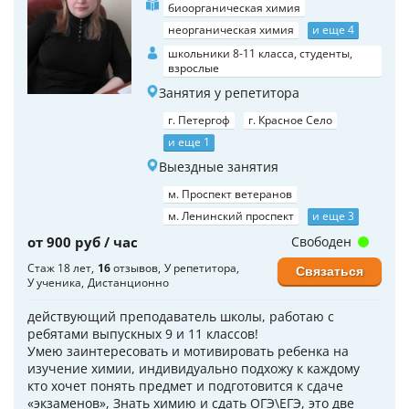
биоорганическая химия
неорганическая химия
и еще 4
школьники 8-11 класса, студенты,
взрослые
Занятия у репетитора
г. Петергоф
г. Красное Село
и еще 1
Выездные занятия
м. Проспект ветеранов
м. Ленинский проспект
и еще 3
от 900 руб / час
Свободен
Стаж 18 лет
16
отзывов
У репетитора
Связаться
У ученика
Дистанционно
действующий преподаватель школы, работаю с
ребятами выпускных 9 и 11 классов!
Умею заинтересовать и мотивировать ребенка на
изучение химии, индивидуально подхожу к каждому
кто хочет понять предмет и подготовится к сдаче
«экзаменов», Знать химию и сдать ОГЭ\ЕГЭ, это две