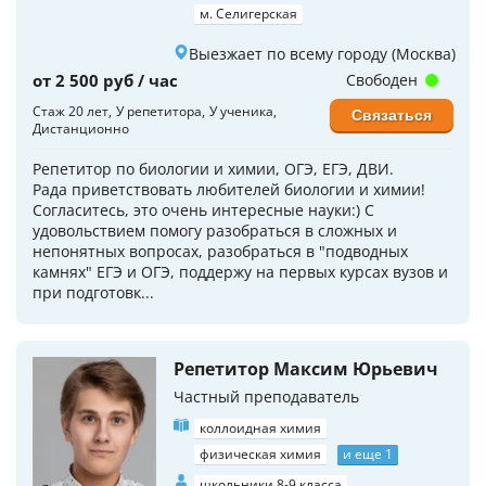
м. Селигерская
Выезжает по всему городу (Москва)
от 2 500 руб / час
Свободен
Стаж 20 лет
У репетитора
У ученика
Связаться
Дистанционно
Репетитор по биологии и химии, ОГЭ, ЕГЭ, ДВИ.
Рада приветствовать любителей биологии и химии!
Согласитесь, это очень интересные науки:) С
удовольствием помогу разобраться в сложных и
непонятных вопросах, разобраться в "подводных
камнях" ЕГЭ и ОГЭ, поддержу на первых курсах вузов и
при подготовк...
Репетитор Максим Юрьевич
Частный преподаватель
коллоидная химия
физическая химия
и еще 1
школьники 8-9 класса