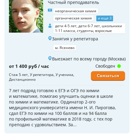
Частный преподаватель
неорганическая химия
органическая химия
и еще 3
дети 4-5 лет, дети 6-7 лет, школьники
1-11 класса, студенты, взрослые
Занятия у репетитора
м. Ясенево
Выезжает по всему городу (Москва)
от 1 400 руб / час
Свободен
Стаж 5 лет
У репетитора
У ученика
Связаться
Дистанционно
7 лет подряд готовлю к ЕГЭ и ОГЭ по химии
и математике, помогаю улучшить оценки в школе
по химии и математике. Ординатор 2-ого
медицинского университета имени Н. И. Пирогова,
сдал ЕГЭ по химии на 100 баллов и на 94 балла
по профильной математике в 2018 году, с тех пор
преподаю с удовольствием. За...