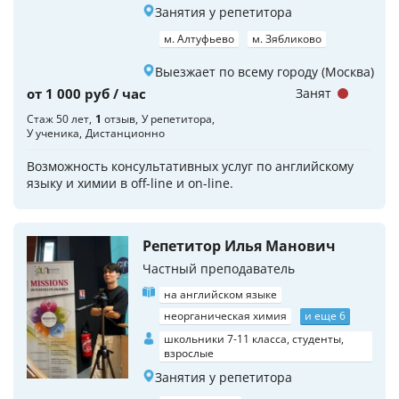
Занятия у репетитора
м. Алтуфьево
м. Зябликово
Выезжает по всему городу (Москва)
от 1 000 руб / час
Занят
Стаж 50 лет
1
отзыв
У репетитора
У ученика
Дистанционно
Возможность консультативных услуг по английскому
языку и химии в off-line и on-line.
Репетитор Илья Манович
Частный преподаватель
на английском языке
неорганическая химия
и еще 6
школьники 7-11 класса, студенты,
взрослые
Занятия у репетитора