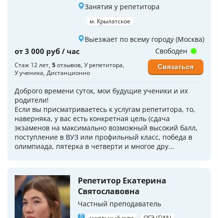
Занятия у репетитора
м. Крылатское
Выезжает по всему городу (Москва)
от 3 000 руб / час
Свободен
Стаж 12 лет
5
отзывов
У репетитора
Связаться
У ученика
Дистанционно
Доброго времени суток, мои будущие ученики и их
родители!
Если вы присматриваетесь к услугам репетитора, то,
наверняка, у вас есть конкретная цель (сдача
экзаменов на максимально возможный высокий балл,
поступление в ВУЗ или профильный класс, победа в
олимпиада, пятерка в четверти и многое дру...
Репетитор Екатерина
Святославовна
Частный преподаватель
школьный курс
ОГЭ (ГИА)