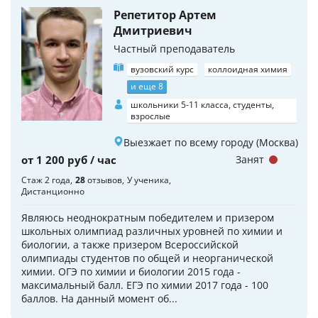
Репетитор Артем
Дмитриевич
Частный преподаватель
вузовский курс
коллоидная химия
и еще 8
школьники 5-11 класса, студенты,
взрослые
Выезжает по всему городу (Москва)
от 1 200 руб / час
Занят
Стаж 2 года
28
отзывов
У ученика
Дистанционно
Являюсь неоднократным победителем и призером
школьных олимпиад различных уровней по химии и
биологии, а также призером Всероссийской
олимпиады студентов по общей и неорганической
химии. ОГЭ по химии и биологии 2015 года -
максимальный балл. ЕГЭ по химии 2017 года - 100
баллов. На данный момент об...