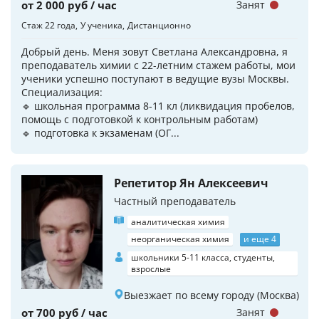
от 2 000 руб / час
Занят
Стаж 22 года
У ученика
Дистанционно
Добрый день. Меня зовут Светлана Александровна, я
преподаватель химии с 22-летним стажем работы, мои
ученики успешно поступают в ведущие вузы Москвы.
Специализация:
🔹 школьная программа 8-11 кл (ликвидация пробелов,
помощь с подготовкой к контрольным работам)
🔹 подготовка к экзаменам (ОГ...
Репетитор Ян Алексеевич
Частный преподаватель
аналитическая химия
неорганическая химия
и еще 4
школьники 5-11 класса, студенты,
взрослые
Выезжает по всему городу (Москва)
от 700 руб / час
Занят