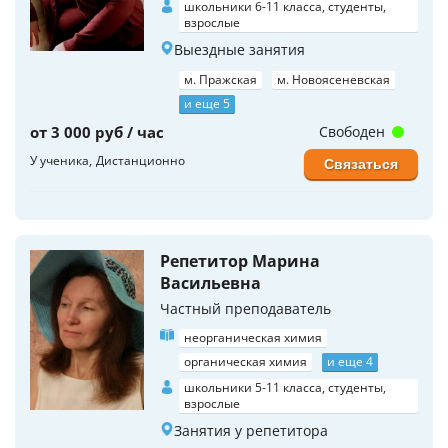
школьники 6-11 класса, студенты,
взрослые
Выездные занятия
м. Пражская
м. Новоясеневская
и еще 5
от 3 000 руб / час
Свободен
У ученика
Дистанционно
Связаться
Репетитор Марина
Васильевна
Частный преподаватель
неорганическая химия
органическая химия
и еще 4
школьники 5-11 класса, студенты,
взрослые
Занятия у репетитора