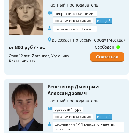
Частный преподаватель
неорганическая химия
органическая химия
и еще 3
школьники 8-11 класса
Выезжает по всему городу (Москва)
от 800 руб / час
Свободен
Стаж 12 лет
7
отзывов
У ученика
Связаться
Дистанционно
Репетитор Дмитрий
Александрович
Частный преподаватель
вузовский курс
органическая химия
и еще 5
школьники 1-11 класса, студенты,
взрослые