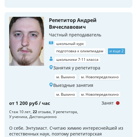
Репетитор Андрей
Вячеславович
Частный преподаватель
школьный курс
подготовка к олимпиадам
и еще 2
школьники 7-11 класса
Занятия у репетитора
м. Выхино
м. Новопеределкино
Выездные занятия
м. Выхино
м. Новопеределкино
от 1 200 руб / час
Занят
Стаж 10 лет
22
отзыва
У репетитора
У ученика
Дистанционно
О себе. Энтузиаст. Считаю химию интереснейшей из
естественных наук, поэтому репетиторская