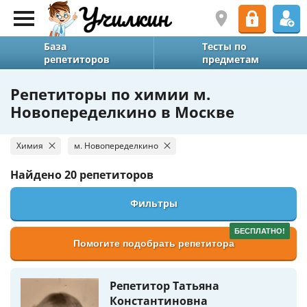
База
Тесты по
репетиторов
предметам
Репетиторы по химии м.
Новопеределкино в Москве
Химия
м. Новопеределкино
Найдено
20 репетиторов
Фильтры
БЕСПЛАТНО!
Помогите подобрать репетитора
Репетитор Татьяна
Константиновна