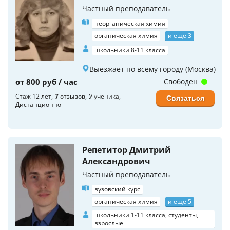
Частный преподаватель
неорганическая химия
органическая химия
и еще 3
школьники 8-11 класса
Выезжает по всему городу (Москва)
от 800 руб / час
Свободен
Стаж 12 лет
7
отзывов
У ученика
Связаться
Дистанционно
Репетитор Дмитрий
Александрович
Частный преподаватель
вузовский курс
органическая химия
и еще 5
школьники 1-11 класса, студенты,
взрослые