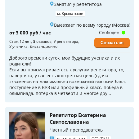
Занятия у репетитора
м. Крылатское
Выезжает по всему городу (Москва)
от 3 000 руб / час
Свободен
Стаж 12 лет
5
отзывов
У репетитора
Связаться
У ученика
Дистанционно
Доброго времени суток, мои будущие ученики и их
родители!
Если вы присматриваетесь к услугам репетитора, то,
наверняка, у вас есть конкретная цель (сдача
экзаменов на максимально возможный высокий балл,
поступление в ВУЗ или профильный класс, победа в
олимпиада, пятерка в четверти и многое дру...
Репетитор Екатерина
Святославовна
Частный преподаватель
школьный курс
ОГЭ (ГИА)