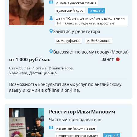
аналитическая химия
вузовский курс
и еще 8
дети 4-5 лет, дети 6-7 лет, школьники
1-11 класса, студенты, взрослые
Занятия у репетитора
м. Алтуфьево
м. Зябликово
Выезжает по всему городу (Москва)
от 1 000 руб / час
Занят
Стаж 50 лет
1
отзыв
У репетитора
У ученика
Дистанционно
Возможность консультативных услуг по английскому
языку и химии в off-line и on-line.
Репетитор Илья Манович
Частный преподаватель
на английском языке
неорганическая химия
и еще 6