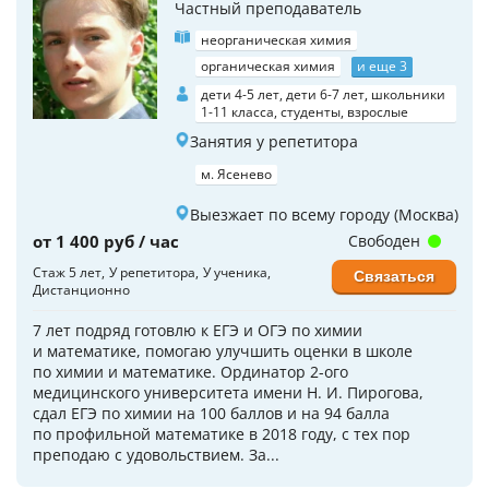
Частный преподаватель
неорганическая химия
органическая химия
и еще 3
дети 4-5 лет, дети 6-7 лет, школьники
1-11 класса, студенты, взрослые
Занятия у репетитора
м. Ясенево
Выезжает по всему городу (Москва)
от 1 400 руб / час
Свободен
Стаж 5 лет
У репетитора
У ученика
Связаться
Дистанционно
7 лет подряд готовлю к ЕГЭ и ОГЭ по химии
и математике, помогаю улучшить оценки в школе
по химии и математике. Ординатор 2-ого
медицинского университета имени Н. И. Пирогова,
сдал ЕГЭ по химии на 100 баллов и на 94 балла
по профильной математике в 2018 году, с тех пор
преподаю с удовольствием. За...