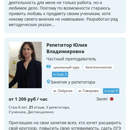
деятельность для меня не только работа, но и
любимое дело. Поэтому по возможности стараюсь
привить любовь к предмету своим ученикам, хотя
никому своего мнения не навязываю. Разработал ряд
методических указан...
Репетитор Юлия
Владимировна
Частный преподаватель
школьный курс
биотехнология
и еще 3
Занятия у репетитора
м. Озёрная
м. Говорово
и еще 8
от 1 200 руб / час
Занят
Стаж 8 лет
21
отзыв
У репетитора
У ученика
Дистанционно
Приглашаю на свои занятия всех, кто хочет расширить
свой кругозор, повысить свою успеваемость, сдать ОГЭ