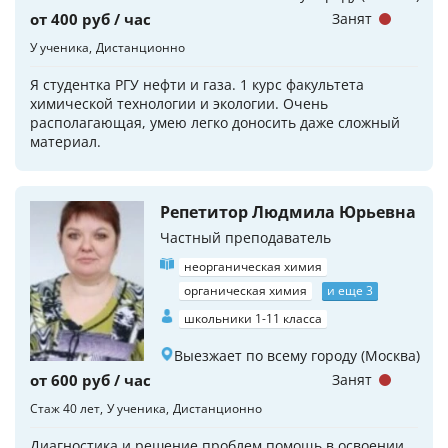
от 400 руб / час
Занят
У ученика
Дистанционно
Я студентка РГУ нефти и газа. 1 курс факультета
химической технологии и экологии. Очень
располагающая, умею легко доносить даже сложный
материал.
Репетитор Людмила Юрьевна
Частный преподаватель
неорганическая химия
органическая химия
и еще 3
школьники 1-11 класса
Выезжает по всему городу (Москва)
от 600 руб / час
Занят
Стаж 40 лет
У ученика
Дистанционно
Диагностика и решение проблем,помощь в освоении