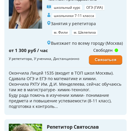
школьный курс
ОГЭ (ГИА)
школьники 7-11 класса
Занятия у репетитора
м. Фили
м. Шелепиха
Выезжает по всему городу (Москва)
от 1 300 руб / час
Свободен
У репетитора
У ученика
Дистанционно
Связаться
Окончила Лицей 1535 (входит в ТОП школ Москвы).
Сдавала ОГЭ и ЕГЭ по математике и химии.
Окончила РХТУ Им. Д.И. Менделеева, сейчас обучаюсь
там же в магистратуре- химик-технолог.
Буду рада помочь в изучении химии- понимание
предмета и повышение успеваемости (8-11 класс),
подготовка к контроль...
Репетитор Святослав