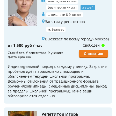
коллоидная химия
физическая химия
и еще 1
школьники 8-9 класса
Занятия у репетитора
м. Беляево
Выезжает по всему городу (Москва)
от 1 500 руб / час
Свободен
Стаж 6 лет
У репетитора
У ученика
Связаться
Дистанционно
Индивидуальный подход к каждому ученику. Закрытие
пробелов идёт параллельно с помощью и
объяснением текущей школьной программы.
Возможны отклонения от традиционного формата
обучения(олимпиады, смешенные дисциплины, выход
за пределы школьной программы).Такие вещи
обговариваются отдельно.
Репетитор Игорь