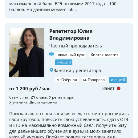
максимальный балл. ЕГЭ по химии 2017 года - 100
баллов. На данный момент об...
Репетитор Юлия
Владимировна
Частный преподаватель
школьный курс
биотехнология
и еще 3
Занятия у репетитора
м. Озёрная
м. Говорово
и еще 8
от 1 200 руб / час
Занят
Стаж 8 лет
21
отзыв
У репетитора
У ученика
Дистанционно
Приглашаю на свои занятия всех, кто хочет расширить
свой кругозор, повысить свою успеваемость, сдать ОГЭ
и ЕГЭ на максимально возможный балл, получить базу
для дальнейшего обучения в вузе.На моих занятиях
каждый ученик:- Пройдет полное тестирования в