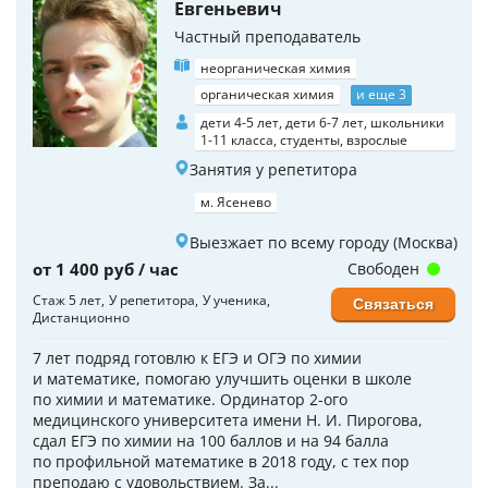
Евгеньевич
Частный преподаватель
неорганическая химия
органическая химия
и еще 3
дети 4-5 лет, дети 6-7 лет, школьники
1-11 класса, студенты, взрослые
Занятия у репетитора
м. Ясенево
Выезжает по всему городу (Москва)
от 1 400 руб / час
Свободен
Стаж 5 лет
У репетитора
У ученика
Связаться
Дистанционно
7 лет подряд готовлю к ЕГЭ и ОГЭ по химии
и математике, помогаю улучшить оценки в школе
по химии и математике. Ординатор 2-ого
медицинского университета имени Н. И. Пирогова,
сдал ЕГЭ по химии на 100 баллов и на 94 балла
по профильной математике в 2018 году, с тех пор
преподаю с удовольствием. За...