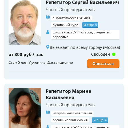
Репетитор Сергей Васильевич
Частный преподаватель
аналитическая химия
вузовский курс
и еще 6
школьники 7-11 класса, студенты,
взрослые
Выезжает по всему городу (Москва)
от 800 руб / час
Свободен
Стаж 5 лет
У ученика
Дистанционно
Связаться
Репетитор Марина
Васильевна
Частный преподаватель
неорганическая химия
органическая химия
и еще 4
школьники 5-11 класса, студенты,