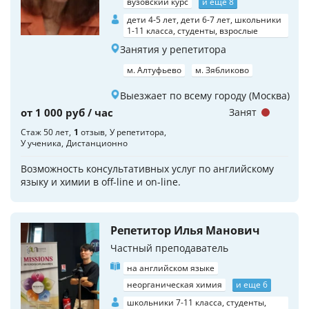
вузовский курс
и еще 8
дети 4-5 лет, дети 6-7 лет, школьники
1-11 класса, студенты, взрослые
Занятия у репетитора
м. Алтуфьево
м. Зябликово
Выезжает по всему городу (Москва)
от 1 000 руб / час
Занят
Стаж 50 лет
1
отзыв
У репетитора
У ученика
Дистанционно
Возможность консультативных услуг по английскому
языку и химии в off-line и on-line.
Репетитор Илья Манович
Частный преподаватель
на английском языке
неорганическая химия
и еще 6
школьники 7-11 класса, студенты,