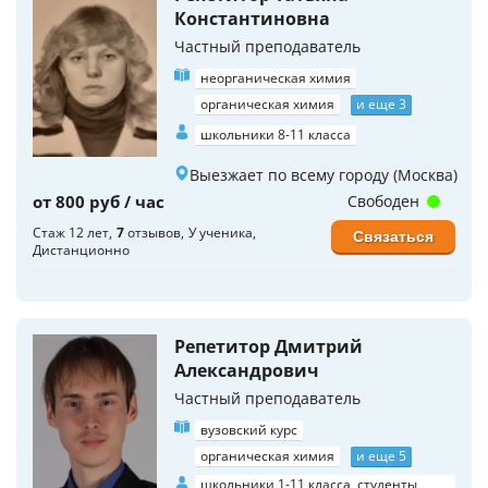
Константиновна
Частный преподаватель
неорганическая химия
органическая химия
и еще 3
школьники 8-11 класса
Выезжает по всему городу (Москва)
от 800 руб / час
Свободен
Стаж 12 лет
7
отзывов
У ученика
Связаться
Дистанционно
Репетитор Дмитрий
Александрович
Частный преподаватель
вузовский курс
органическая химия
и еще 5
школьники 1-11 класса, студенты,