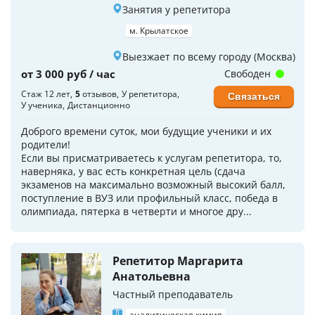
Занятия у репетитора
м. Крылатское
Выезжает по всему городу (Москва)
от 3 000 руб / час
Свободен
Стаж 12 лет
5
отзывов
У репетитора
Связаться
У ученика
Дистанционно
Доброго времени суток, мои будущие ученики и их
родители!
Если вы присматриваетесь к услугам репетитора, то,
наверняка, у вас есть конкретная цель (сдача
экзаменов на максимально возможный высокий балл,
поступление в ВУЗ или профильный класс, победа в
олимпиада, пятерка в четверти и многое дру...
Репетитор Маргарита
Анатольевна
Частный преподаватель
аналитическая химия