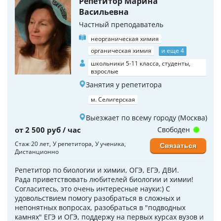
Репетитор Марина
Васильевна
Частный преподаватель
неорганическая химия
органическая химия
и еще 4
школьники 5-11 класса, студенты,
взрослые
Занятия у репетитора
м. Селигерская
Выезжает по всему городу (Москва)
от 2 500 руб / час
Свободен
Стаж 20 лет
У репетитора
У ученика
Связаться
Дистанционно
Репетитор по биологии и химии, ОГЭ, ЕГЭ, ДВИ.
Рада приветствовать любителей биологии и химии!
Согласитесь, это очень интересные науки:) С
удовольствием помогу разобраться в сложных и
непонятных вопросах, разобраться в "подводных
камнях" ЕГЭ и ОГЭ, поддержу на первых курсах вузов и