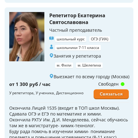
Репетитор Екатерина
Святославовна
Частный преподаватель
школьный курс
ОГЭ (ГИА)
школьники 7-11 класса
Занятия у репетитора
м. Фили
м. Шелепиха
Выезжает по всему городу (Москва)
от 1 300 руб / час
Свободен
У репетитора
У ученика
Дистанционно
Связаться
Окончила Лицей 1535 (входит в ТОП школ Москвы).
Сдавала ОГЭ и ЕГЭ по математике и химии.
Окончила РХТУ Им. Д.И. Менделеева, сейчас обучаюсь
там же в магистратуре- химик-технолог.
Буду рада помочь в изучении химии- понимание
предмета и повышение успеваемости (8-11 класс),