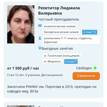
Репетитор Людмила
Валерьевна
Частный преподаватель
аналитическая химия
биоорганическая химия
и еще 12
школьники 7-11 класса, студенты,
взрослые
Выездные занятия
м. Таганская (кольцевая)
м. Марьино
и еще 9
от 1 500 руб / час
Свободен
Стаж 12 лет
У ученика
Дистанционно
Связаться
Закончила РНИМУ им. Пирогова в 2010, преподаю на
кафедре мед. ВУЗа