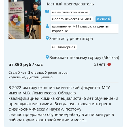
Частный преподаватель
на английском языке
неорганическая химия
и еще 6
школьники 7-11 класса, студенты,
взрослые
Занятия у репетитора
м. Планерная
Выезжает по всему городу (Москва)
от 850 руб / час
Занят
Стаж 5 лет
2
отзыва
У репетитора
У ученика
Дистанционно
В 2022-ом году окончил химический факультет МГУ
имени М.В. Ломоносова. Обладаю
квалификацией химика-специалиста (6 лет обучение) и
преподавателя химии. Всегда чувствовал интерес к
физико-химическим наукам, поэтому
сейчас продолжаю обучение/работу в аспирантуре в
лаборатории квантовой химии и моле...