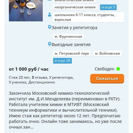
неорганическая химия
и еще 5
школьники 6-11 класса, студенты,
взрослые
Занятия у репетитора
м. Фрунзенская
Выездные занятия
м. Петровский парк
м. Войковская
и еще 28
от 1 000 руб / час
Свободен
Стаж 20 лет
3
отзыва
У репетитора
Связаться
У ученика
Дистанционно
Закончила Московский химико-технологический
институт им. Д.И.Менделеева (переименован в РХТУ).
Работала учителем химии в МТИВТ (Московский
техникум информатики и вычислительной техники).
Имею стаж как репетитор около 12 лет. Предпочитаю
работать очно. Онлайн тоже занимаюсь, но уже после
очных зан...