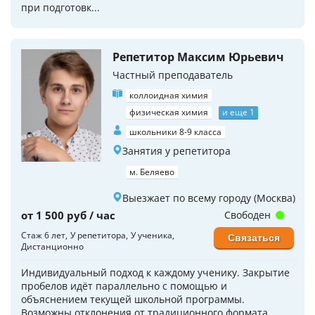
при подготовк...
Репетитор Максим Юрьевич
Частный преподаватель
коллоидная химия
физическая химия
и еще 1
школьники 8-9 класса
Занятия у репетитора
м. Беляево
Выезжает по всему городу (Москва)
от 1 500 руб / час
Свободен
Стаж 6 лет
У репетитора
У ученика
Связаться
Дистанционно
Индивидуальный подход к каждому ученику. Закрытие
пробелов идёт параллельно с помощью и
объяснением текущей школьной программы.
Возможны отклонения от традиционного формата