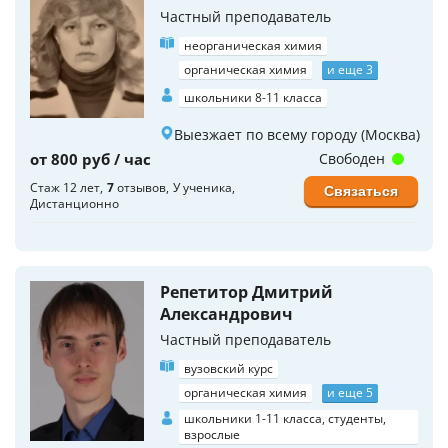
Частный преподаватель
неорганическая химия
органическая химия
и еще 3
школьники 8-11 класса
Выезжает по всему городу (Москва)
от 800 руб / час
Свободен
Стаж 12 лет
7
отзывов
У ученика
Связаться
Дистанционно
Репетитор Дмитрий
Александрович
Частный преподаватель
вузовский курс
органическая химия
и еще 5
школьники 1-11 класса, студенты,
взрослые