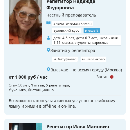
Репетитор Надежда
Федоровна
Частный преподаватель
аналитическая химия
вузовский курс
и еще 8
дети 4-5 лет, дети 6-7 лет, школьники
1-11 класса, студенты, взрослые
Занятия у репетитора
м. Алтуфьево
м. Зябликово
Выезжает по всему городу (Москва)
от 1 000 руб / час
Занят
Стаж 50 лет
1
отзыв
У репетитора
У ученика
Дистанционно
Возможность консультативных услуг по английскому
языку и химии в off-line и on-line.
Репетитор Илья Манович