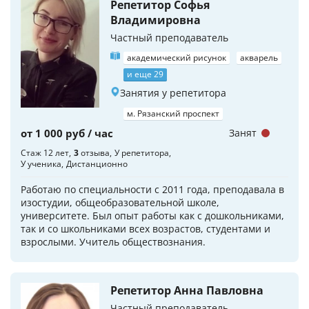
Репетитор Софья
Владимировна
Частный преподаватель
академический рисунок
акварель
и еще 29
Занятия у репетитора
м. Рязанский проспект
от 1 000 руб / час
Занят
Стаж 12 лет
3
отзыва
У репетитора
У ученика
Дистанционно
Работаю по специальности с 2011 года, преподавала в
изостудии, общеобразовательной школе,
университете. Был опыт работы как с дошкольниками,
так и со школьниками всех возрастов, студентами и
взрослыми. Учитель обществознания.
Репетитор Анна Павловна
Частный преподаватель