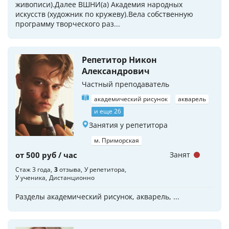
живописи).Далее ВШНИ(а) Академия народных
искусств (художник по кружеву).Вела собственную
программу творческого раз...
Репетитор Никон
Александрович
Частный преподаватель
академический рисунок
акварель
и еще 26
Занятия у репетитора
м. Приморская
от 500 руб / час
Занят
Стаж 3 года
3
отзыва
У репетитора
У ученика
Дистанционно
Разделы академический рисунок, акварель, ...