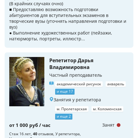
(В крайних случаях очно)
■ Предоставляю возможность подготовки
абитуриентов для вступительных экзаменов в
творческие вузы (уточнять направления подготовки и
вуз)
● Выполнение художественных работ (пейзажи,
натюрморты, портреты, иллюстр...
Репетитор Дарья
Владимировна
Частный преподаватель
академический рисунок
акварель
и еще 17
Занятия у репетитора
м. Пролетарская
м. Коломенская
и еще 2
от 1 000 руб / час
Занят
Стаж 16 лет
40
отзывов
У репетитора