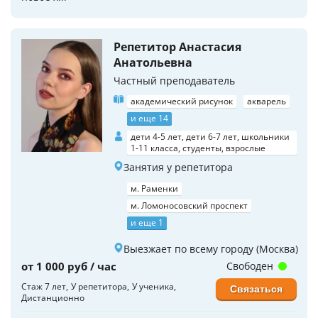
Репетитор Анастасия
Анатольевна
Частный преподаватель
академический рисунок
акварель
и еще 14
дети 4-5 лет, дети 6-7 лет, школьники
1-11 класса, студенты, взрослые
Занятия у репетитора
м. Раменки
м. Ломоносовский проспект
и еще 1
Выезжает по всему городу (Москва)
от 1 000 руб / час
Свободен
Стаж 7 лет
У репетитора
У ученика
Связаться
Дистанционно