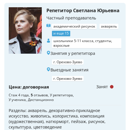
Репетитор Светлана Юрьевна
Частный преподаватель
академический рисунок
акварель
и еще 15
школьники 5-11 класса, студенты,
взрослые
Занятия у репетитора
г. Орехово-Зуево
Выездные занятия
г. Орехово-Зуево
Цена: договорная
Занят
Стаж 4 года
5
отзывов
У репетитора
У ученика
Дистанционно
Разделы: акварель, декоративно-прикладное
искусство, живопись, колористика, композиция
(художественная), натюрморт, пейзаж, рисунок,
скульптура, цветоведение