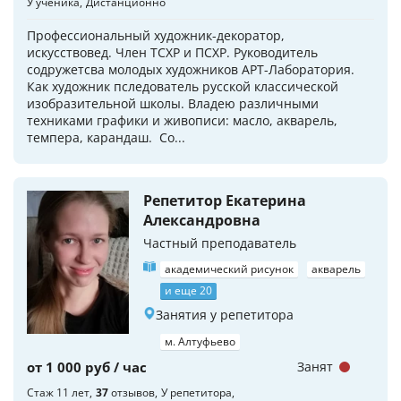
У ученика
Дистанционно
Профессиональный художник-декоратор,
искусствовед. Член ТСХР и ПСХР. Руководитель
содружетсва молодых художников АРТ-Лаборатория.
Как художник пследователь русской классической
изобразительной школы. Владею различными
техниками графики и живописи: масло, акварель,
темпера, карандаш. Со...
Репетитор Екатерина
Александровна
Частный преподаватель
академический рисунок
акварель
и еще 20
Занятия у репетитора
м. Алтуфьево
от 1 000 руб / час
Занят
Стаж 11 лет
37
отзывов
У репетитора