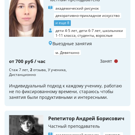
академический рисунок
декоративно-прикладное искусство
и еще 8
дети 4-5 лет, дети 6-7 лет, школьники
1-11 класса, студенты, взрослые
Выездные занятия
м. Девяткино
от 700 руб / час
Занят
Стаж 7 лет
2
отзыва
У ученика
Дистанционно
Индивидуальный подход к каждому ученику, работаю
не по фиксированному времени, стараюсь чтобы
занятия были продуктивными и интересными.
Репетитор Андрей Борисович
Частный преподаватель
академический рисунок
акварель