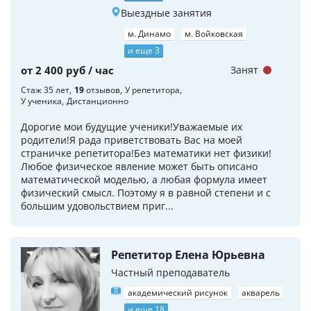
Выездные занятия
м. Динамо
м. Войковская
и еще 3
от 2 400 руб / час
Занят
Стаж 35 лет
19
отзывов
У репетитора
У ученика
Дистанционно
Дорогие мои будущие ученики!Уважаемые их
родители!Я рада приветствовать Вас на моей
страничке репетитора!Без математики нет физики!
Любое физическое явление может быть описано
математической моделью, а любая формула имеет
физический смысл. Поэтому я в равной степени и с
большим удовольствием приг...
Репетитор Елена Юрьевна
Частный преподаватель
академический рисунок
акварель
и еще 18