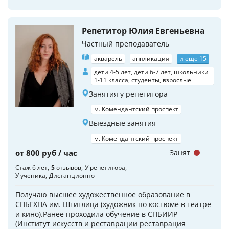
Репетитор Юлия Евгеньевна
Частный преподаватель
акварель
аппликация
и еще 15
дети 4-5 лет, дети 6-7 лет, школьники
1-11 класса, студенты, взрослые
Занятия у репетитора
м. Комендантский проспект
Выездные занятия
м. Комендантский проспект
от 800 руб / час
Занят
Стаж 6 лет
5
отзывов
У репетитора
У ученика
Дистанционно
Получаю высшее художественное образование в
СПБГХПА им. Штиглица (художник по костюме в театре
и кино).Ранее проходила обучение в СПБИИР
(Институт искусств и реставрации реставрация