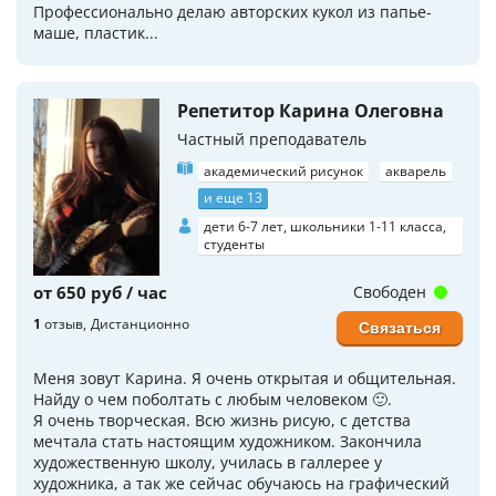
Профессионально делаю авторских кукол из папье-
маше, пластик...
Репетитор Карина Олеговна
Частный преподаватель
академический рисунок
акварель
и еще 13
дети 6-7 лет, школьники 1-11 класса,
студенты
от 650 руб / час
Свободен
1
отзыв
Дистанционно
Связаться
Меня зовут Карина. Я очень открытая и общительная.
Найду о чем поболтать с любым человеком 🙂.
Я очень творческая. Всю жизнь рисую, с детства
мечтала стать настоящим художником. Закончила
художественную школу, училась в галлерее у
художника, а так же сейчас обучаюсь на графический