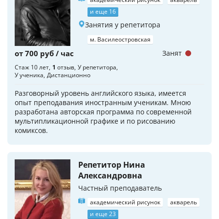
и еще 16
Занятия у репетитора
м. Василеостровская
от 700 руб / час
Занят
Стаж 10 лет
1
отзыв
У репетитора
У ученика
Дистанционно
Разговорный уровень английского языка, имеется
опыт преподавания иностранным ученикам. Мною
разработана авторская программа по современной
мультипликационной графике и по рисованию
комиксов.
Репетитор Нина
Александровна
Частный преподаватель
академический рисунок
акварель
и еще 23