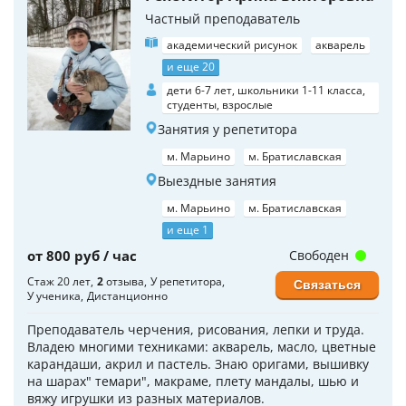
Частный преподаватель
академический рисунок
акварель
и еще 20
дети 6-7 лет, школьники 1-11 класса,
студенты, взрослые
Занятия у репетитора
м. Марьино
м. Братиславская
Выездные занятия
м. Марьино
м. Братиславская
и еще 1
от 800 руб / час
Свободен
Стаж 20 лет
2
отзыва
У репетитора
Связаться
У ученика
Дистанционно
Преподаватель черчения, рисования, лепки и труда.
Владею многими техниками: акварель, масло, цветные
карандаши, акрил и пастель. Знаю оригами, вышивку
на шарах" темари", макраме, плету мандалы, шью и
вяжу игрушки из разных материалов.