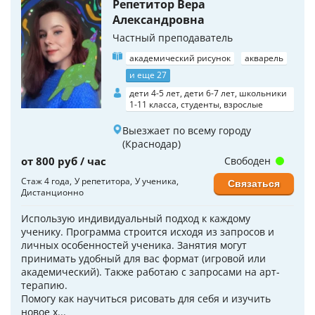
Репетитор Вера
Александровна
Частный преподаватель
академический рисунок
акварель
и еще 27
дети 4-5 лет, дети 6-7 лет, школьники
1-11 класса, студенты, взрослые
Выезжает по всему городу
(Краснодар)
от 800 руб / час
Свободен
Стаж 4 года
У репетитора
У ученика
Связаться
Дистанционно
Использую индивидуальный подход к каждому
ученику. Программа строится исходя из запросов и
личных особенностей ученика. Занятия могут
принимать удобный для вас формат (игровой или
академический). Также работаю с запросами на арт-
терапию.
Помогу как научиться рисовать для себя и изучить
новое х...