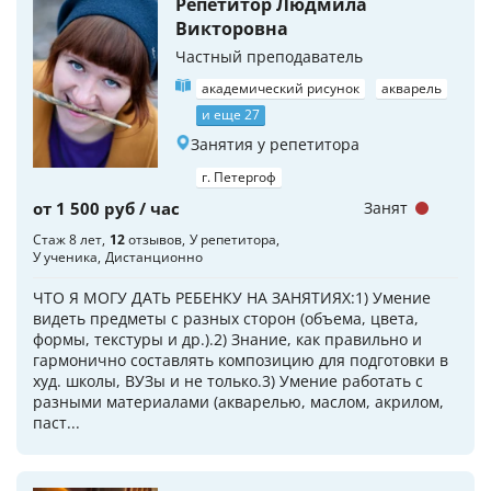
Репетитор Людмила
Викторовна
Частный преподаватель
академический рисунок
акварель
и еще 27
Занятия у репетитора
г. Петергоф
от 1 500 руб / час
Занят
Стаж 8 лет
12
отзывов
У репетитора
У ученика
Дистанционно
ЧТО Я МОГУ ДАТЬ РЕБЕНКУ НА ЗАНЯТИЯХ:1) Умение
видеть предметы с разных сторон (объема, цвета,
формы, текстуры и др.).2) Знание, как правильно и
гармонично составлять композицию для подготовки в
худ. школы, ВУЗы и не только.3) Умение работать с
разными материалами (акварелью, маслом, акрилом,
паст...