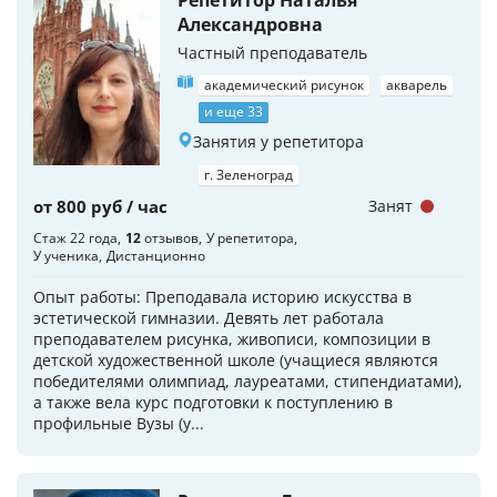
Репетитор Наталья
Александровна
Частный преподаватель
академический рисунок
акварель
и еще 33
Занятия у репетитора
г. Зеленоград
от 800 руб / час
Занят
Стаж 22 года
12
отзывов
У репетитора
У ученика
Дистанционно
Опыт работы: Преподавала историю искусства в
эстетической гимназии. Девять лет работала
преподавателем рисунка, живописи, композиции в
детской художественной школе (учащиеся являются
победителями олимпиад, лауреатами, стипендиатами),
а также вела курс подготовки к поступлению в
профильные Вузы (у...