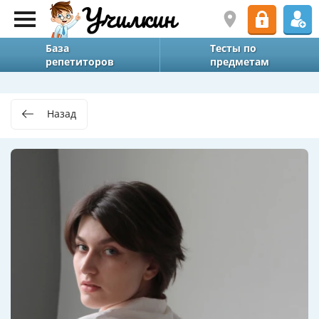
База
Тесты по
репетиторов
предметам
Назад