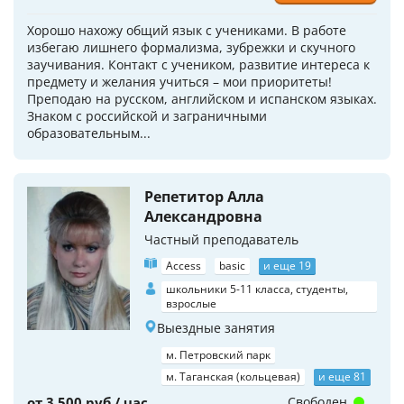
Хорошо нахожу общий язык с учениками. В работе
избегаю лишнего формализма, зубрежки и скучного
заучивания. Контакт с учеником, развитие интереса к
предмету и желания учиться – мои приоритеты!
Преподаю на русском, английском и испанском языках.
Знаком с российской и заграничными
образовательным...
Репетитор Алла
Александровна
Частный преподаватель
Access
basic
и еще 19
школьники 5-11 класса, студенты,
взрослые
Выездные занятия
м. Петровский парк
м. Таганская (кольцевая)
и еще 81
от 3 500 руб / час
Свободен