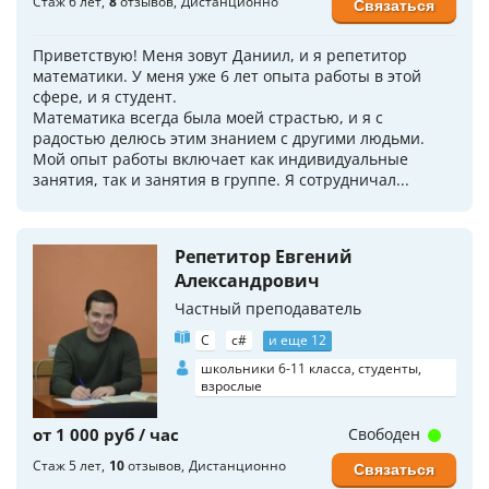
Стаж 6 лет
8
отзывов
Дистанционно
Связаться
Приветствую! Меня зовут Даниил, и я репетитор
математики. У меня уже 6 лет опыта работы в этой
сфере, и я студент.
Математика всегда была моей страстью, и я с
радостью делюсь этим знанием с другими людьми.
Мой опыт работы включает как индивидуальные
занятия, так и занятия в группе. Я сотрудничал...
Репетитор Евгений
Александрович
Частный преподаватель
C
c#
и еще 12
школьники 6-11 класса, студенты,
взрослые
от 1 000 руб / час
Свободен
Стаж 5 лет
10
отзывов
Дистанционно
Связаться