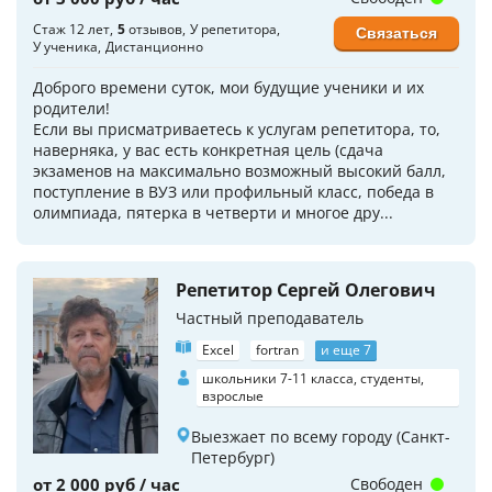
Стаж 12 лет
5
отзывов
У репетитора
Связаться
У ученика
Дистанционно
Доброго времени суток, мои будущие ученики и их
родители!
Если вы присматриваетесь к услугам репетитора, то,
наверняка, у вас есть конкретная цель (сдача
экзаменов на максимально возможный высокий балл,
поступление в ВУЗ или профильный класс, победа в
олимпиада, пятерка в четверти и многое дру...
Репетитор Сергей Олегович
Частный преподаватель
Excel
fortran
и еще 7
школьники 7-11 класса, студенты,
взрослые
Выезжает по всему городу (Санкт-
Петербург)
от 2 000 руб / час
Свободен