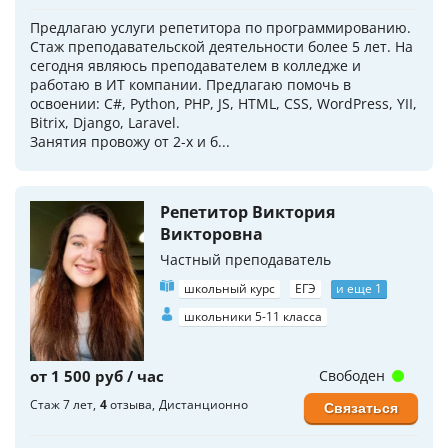
Предлагаю услуги репетитора по программированию.
Стаж преподавательской деятельности более 5 лет. На
сегодня являюсь преподавателем в колледже и
работаю в ИТ компании. Предлагаю помочь в
освоении: C#, Python, PHP, JS, HTML, CSS, WordPress, YII,
Bitrix, Django, Laravel.
Занятия провожу от 2-х и б...
Репетитор Виктория
Викторовна
Частный преподаватель
школьный курс
ЕГЭ
и еще 1
школьники 5-11 класса
от 1 500 руб / час
Свободен
Стаж 7 лет
4
отзыва
Дистанционно
Связаться