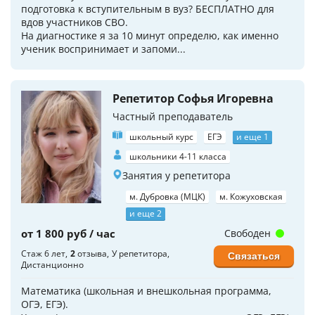
подготовка к вступительным в вуз? БЕСПЛАТНО для
вдов участников СВО.
На диагностике я за 10 минут определю, как именно
ученик воспринимает и запоми...
Репетитор Софья Игоревна
Частный преподаватель
школьный курс
ЕГЭ
и еще 1
школьники 4-11 класса
Занятия у репетитора
м. Дубровка (МЦК)
м. Кожуховская
и еще 2
от 1 800 руб / час
Свободен
Стаж 6 лет
2
отзыва
У репетитора
Связаться
Дистанционно
Математика (школьная и внешкольная программа,
ОГЭ, ЕГЭ).