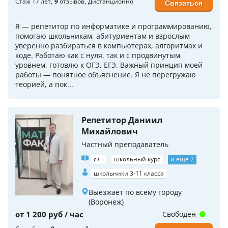
Стаж 17 лет
9
отзывов
Дистанционно
Связаться
Я — репетитор по информатике и программированию,
помогаю школьникам, абитуриентам и взрослым
уверенно разбираться в компьютерах, алгоритмах и
коде. Работаю как с нуля, так и с продвинутым
уровнем, готовлю к ОГЭ, ЕГЭ. Важный принцип моей
работы — понятное объяснение. Я не перегружаю
теорией, а пок...
Репетитор Даниил
Михайлович
Частный преподаватель
c++
школьный курс
и еще 2
школьники 3-11 класса
Выезжает по всему городу
(Воронеж)
от 1 200 руб / час
Свободен