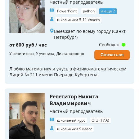
Частный преподаватель
PowerPoint
python
и еще 2
школьники 5-11 класса
Выезжает по всему городу (Санкт-
Петербург)
от 600 руб / час
Свободен
У репетитора
У ученика
Дистанционно
Связаться
Люблю математику и учусь в физико-математическом
Лицей № 211 имени Пьера де Кубертена.
Репетитор Никита
Владимирович
Частный преподаватель
школьный курс
ОГЭ (ГИА)
школьники 9 класс