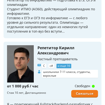
Репетитор по информатике — подготовка к ЕГЭ, ОГЭ и
олимпиадам
Студент ИТМО (AI360), действующий олимпиадник по
информатике.
Готовлю к ЕГЭ и ОГЭ по информатике — с любого
уровня до сильного результата. Олимпиады —
отдельное направление: один из немногих путей
поступления в топ-вуз без вступи...
Репетитор Кирилл
Александрович
Частный преподаватель
C
c#
и еще 16
школьники 7-11 класса, студенты,
взрослые
от 1 000 руб / час
Свободен
Стаж 10 лет
Дистанционно
Связаться
Я — практикующий Fullstack/backend-разработчик с