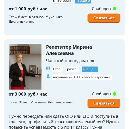
м. Беговая
и еще 6
от 1 000 руб / час
Свободен
Стаж 6 лет
4
отзыва
У ученика
Связаться
Дистанционно
Репетитор Марина
Алексеевна
Частный преподаватель
Excel
pascal
и еще 8
школьники 1-11 класса, взрослые
от 3 000 руб / час
Свободен
Стаж 20 лет
2
отзыва
Дистанционно
Связаться
Нужно пересдать или сдать ОГЭ или ЕГЭ и поступить в
колледж, профильный класс или желаемый вуз? Нужно
повысить успеваемость с 5 по 11 класс? Нужна