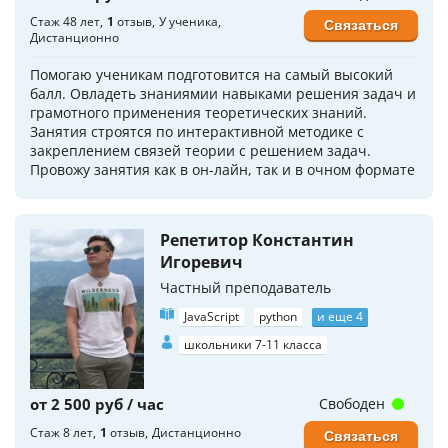
Стаж 48 лет
1
отзыв
У ученика
Связаться
Дистанционно
Помогаю ученикам подготовится на самый высокий
балл. Овладеть знаниямии навыками решения задач и
грамотного применения теоретических знаний.
Занятия строятся по интерактивной методике с
закреплением связей теории с решением задач.
Провожу занятия как в он-лайн, так и в очном формате
Репетитор Константин
Игоревич
Частный преподаватель
JavaScript
python
и еще 4
школьники 7-11 класса
от 2 500 руб / час
Свободен
Стаж 8 лет
1
отзыв
Дистанционно
Связаться