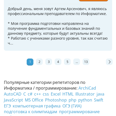
Добрый день, меня зовут Артем Арсенович, я являюсь
профессиональным преподавателем по Информатике.
* Моя программа подготовки направлена на
получение фундаментальных и базовых знаний по
данному предмету, которые будут актуальны всегда!
* Работаю с учениками разного уровня, так как считаю
ч...
1
2
3
4
5
...
13
Популярные категории репетиторов по
Информатика / программирование:
ArchiCad
AutoCAD
C
c#
c++
css
Excel
HTML
Illustrator
java
JavaScript
MS Office
Photoshop
php
python
Swift
ЕГЭ
компьютерная графика
ОГЭ (ГИА)
подготовка к олимпиадам
программирование