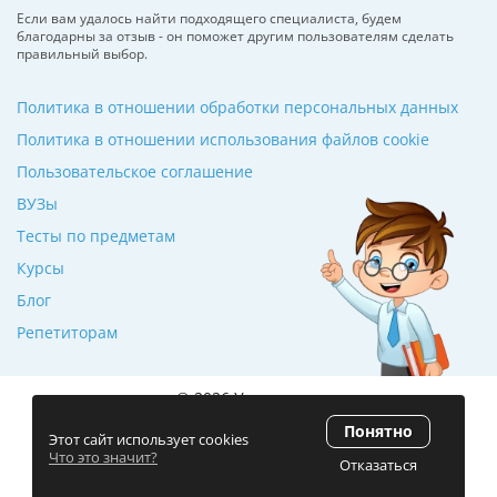
Если вам удалось найти подходящего специалиста, будем
благодарны за отзыв - он поможет другим пользователям сделать
правильный выбор.
Политика в отношении обработки персональных данных
Политика в отношении использования файлов cookie
Пользовательское соглашение
ВУЗы
Тесты по предметам
Курсы
Блог
Репетиторам
© 2026 Училкин.ru
Понятно
Рейтинг 5.0
(120 отзывов)
Этот сайт использует cookies
Что это значит?
Отказаться
Разработка сайта
ZmitroC.by
™