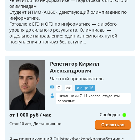
Репетитор по информатике — подготовка к ЕГЭ, ОГЭ и
олимпиадам
Студент ИТМО (AI360), действующий олимпиадник по
информатике.
Готовлю к ЕГЭ и ОГЭ по информатике — с любого
уровня до сильного результата. Олимпиады —
отдельное направление: один из немногих путей
поступления в топ-вуз без вступи...
Репетитор Кирилл
Александрович
Частный преподаватель
C
c#
и еще 16
школьники 7-11 класса, студенты,
взрослые
от 1 000 руб / час
Свободен
Стаж 10 лет
Дистанционно
Связаться
Я — практикующий Fullstack/backend-разработчик с