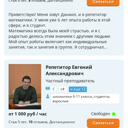
Стаж 6 лет
8
отзывов
Дистанционно
Связаться
Приветствую! Меня зовут Даниил, и я репетитор
математики. У меня уже 6 лет опыта работы в этой
сфере, и я студент.
Математика всегда была моей страстью, и я с
радостью делюсь этим знанием с другими людьми.
Мой опыт работы включает как индивидуальные
занятия, так и занятия в группе. Я сотрудничал...
Репетитор Евгений
Александрович
Частный преподаватель
C
c#
и еще 12
школьники 6-11 класса, студенты,
взрослые
от 1 000 руб / час
Свободен
Стаж 5 лет
10
отзывов
Дистанционно
Связаться