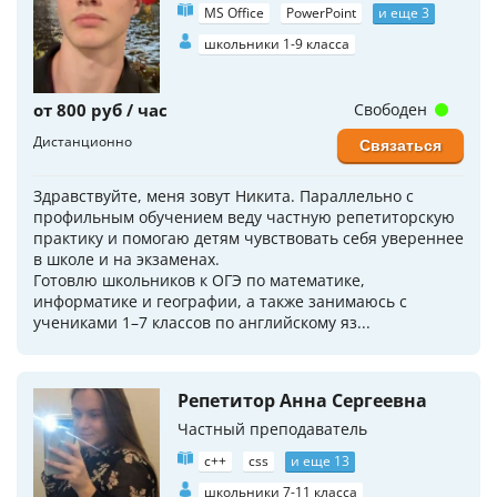
MS Office
PowerPoint
и еще 3
школьники 1-9 класса
от 800 руб / час
Свободен
Дистанционно
Связаться
Здравствуйте, меня зовут Никита. Параллельно с
профильным обучением веду частную репетиторскую
практику и помогаю детям чувствовать себя увереннее
в школе и на экзаменах.
Готовлю школьников к ОГЭ по математике,
информатике и географии, а также занимаюсь с
учениками 1–7 классов по английскому яз...
Репетитор Анна Сергеевна
Частный преподаватель
c++
css
и еще 13
школьники 7-11 класса