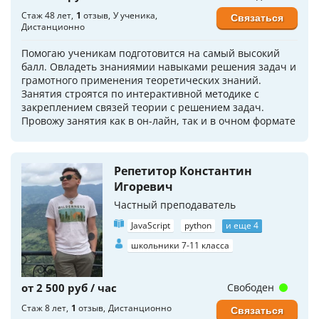
Стаж 48 лет
1
отзыв
У ученика
Связаться
Дистанционно
Помогаю ученикам подготовится на самый высокий
балл. Овладеть знаниямии навыками решения задач и
грамотного применения теоретических знаний.
Занятия строятся по интерактивной методике с
закреплением связей теории с решением задач.
Провожу занятия как в он-лайн, так и в очном формате
Репетитор Константин
Игоревич
Частный преподаватель
JavaScript
python
и еще 4
школьники 7-11 класса
от 2 500 руб / час
Свободен
Стаж 8 лет
1
отзыв
Дистанционно
Связаться