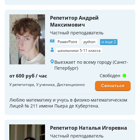
Репетитор Андрей
Максимович
Частный преподаватель
PowerPoint
python
и еще 2
школьники 5-11 класса
Выезжает по всему городу (Санкт-
Петербург)
от 600 руб / час
Свободен
У репетитора
У ученика
Дистанционно
Связаться
Люблю математику и учусь в физико-математическом
Лицей № 211 имени Пьера де Кубертена.
Репетитор Наталья Игоревна
Частный преподаватель