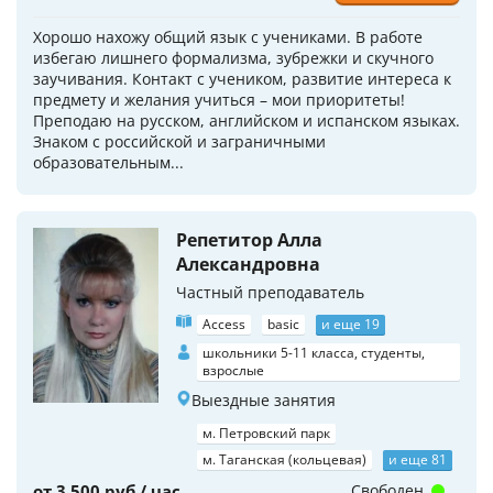
Хорошо нахожу общий язык с учениками. В работе
избегаю лишнего формализма, зубрежки и скучного
заучивания. Контакт с учеником, развитие интереса к
предмету и желания учиться – мои приоритеты!
Преподаю на русском, английском и испанском языках.
Знаком с российской и заграничными
образовательным...
Репетитор Алла
Александровна
Частный преподаватель
Access
basic
и еще 19
школьники 5-11 класса, студенты,
взрослые
Выездные занятия
м. Петровский парк
м. Таганская (кольцевая)
и еще 81
от 3 500 руб / час
Свободен