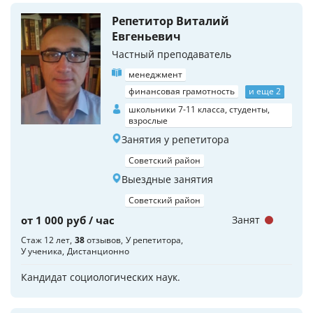
Репетитор Виталий
Евгеньевич
Частный преподаватель
менеджмент
финансовая грамотность
и еще 2
школьники 7-11 класса, студенты,
взрослые
Занятия у репетитора
Советский район
Выездные занятия
Советский район
от 1 000 руб / час
Занят
Стаж 12 лет
38
отзывов
У репетитора
У ученика
Дистанционно
Кандидат социологических наук.