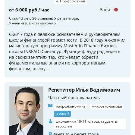
м. Профсоюзная
от 6 000 руб / час
Занят
Стаж 13 лет
56
отзывов
У репетитора
У ученика
Дистанционно
С 2017 года я являюсь основателем и руководителем
школы финансовой грамотности. В 2018 году я окончил
магистерскую программу Master in Finance бизнес-
школы INSEAD (Сингапур, Франция). Буду рад видеть
на своих занятиях тех, кто желает обрести
фундаментальные знания по корпоративным
финансам, рынку...
Репетитор Илья Вадимович
Частный преподаватель
макроэкономика
микроэкономика
и еще 4
школьники 10-11 класса, студенты,
взрослые
Занятия у репетитора