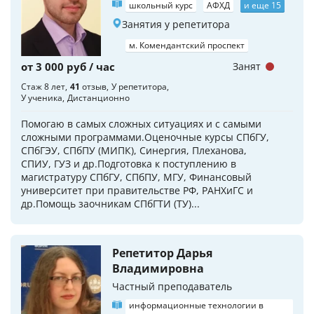
школьный курс
АФХД
и еще 15
Занятия у репетитора
м. Комендантский проспект
от 3 000 руб / час
Занят
Стаж 8 лет
41
отзыв
У репетитора
У ученика
Дистанционно
Помогаю в самых сложных ситуациях и с самыми
сложными программами.Оценочные курсы СПбГУ,
СПбГЭУ, СПбПУ (МИПК), Синергия, Плеханова,
СПИУ, ГУЗ и др.Подготовка к поступлению в
магистратуру СПбГУ, СПбПУ, МГУ, Финансовый
университет при правительстве РФ, РАНХиГС и
др.Помощь заочникам СПбГТИ (ТУ)...
Репетитор Дарья
Владимировна
Частный преподаватель
информационные технологии в