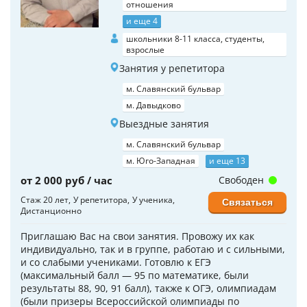
отношения
и еще 4
школьники 8-11 класса, студенты,
взрослые
Занятия у репетитора
м. Славянский бульвар
м. Давыдково
Выездные занятия
м. Славянский бульвар
м. Юго-Западная
и еще 13
от 2 000 руб / час
Свободен
Стаж 20 лет
У репетитора
У ученика
Связаться
Дистанционно
Приглашаю Вас на свои занятия. Провожу их как
индивидуально, так и в группе, работаю и с сильными,
и со слабыми учениками. Готовлю к ЕГЭ
(максимальный балл — 95 по математике, были
результаты 88, 90, 91 балл), также к ОГЭ, олимпиадам
(были призеры Всероссийской олимпиады по