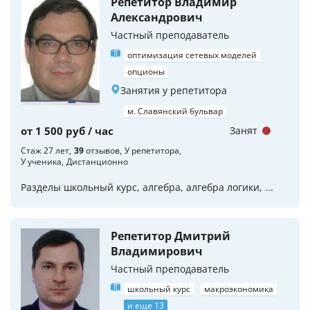
Репетитор Владимир
Александрович
Частный преподаватель
оптимизация сетевых моделей
опционы
Занятия у репетитора
м. Славянский бульвар
от 1 500 руб / час
Занят
Стаж 27 лет
39
отзывов
У репетитора
У ученика
Дистанционно
Разделы школьный курс, алгебра, алгебра логики, ...
Репетитор Дмитрий
Владимирович
Частный преподаватель
школьный курс
макроэкономика
и еще 13