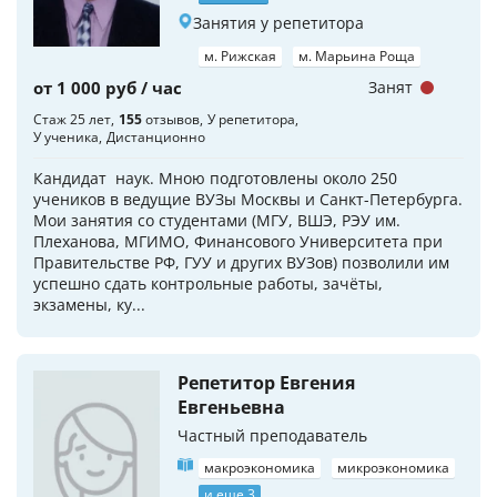
Занятия у репетитора
м. Рижская
м. Марьина Роща
от 1 000 руб / час
Занят
Стаж 25 лет
155
отзывов
У репетитора
У ученика
Дистанционно
Кандидат наук. Мною подготовлены около 250
учеников в ведущие ВУЗы Москвы и Санкт-Петербурга.
Мои занятия со студентами (МГУ, ВШЭ, РЭУ им.
Плеханова, МГИМО, Финансового Университета при
Правительстве РФ, ГУУ и других ВУЗов) позволили им
успешно сдать контрольные работы, зачёты,
экзамены, ку...
Репетитор Евгения
Евгеньевна
Частный преподаватель
макроэкономика
микроэкономика
и еще 3