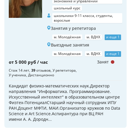
экономике и управлении
школьный курс
школьники 9-11 класса, студенты,
взрослые
Занятия у репетитора
м. Молодёжная
м. ВДНХ
и еще 1
Выездные занятия
м. Молодёжная
м. ВДНХ
и еще 1
от 5 000 руб / час
Занят
Стаж 14 лет
39
отзывов
У репетитора
У ученика
Дистанционно
Кандидат физико-математических наук.Директор
направления "Информатика. Программирование.
Искусственный интеллект" в образовательном центре
Физтех-ПотенциалСтарший научный сотрудник ИПУ
РАН.Доцент МФТИ, МАИ.Организатор кружков по Data
Science и Art Science.Аспирантура при ВЦ РАН
имени А. А. Дородн...