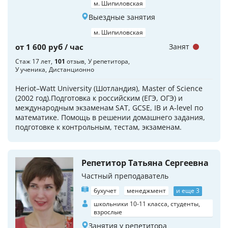
м. Шипиловская
Выездные занятия
м. Шипиловская
от 1 600 руб / час
Занят
Стаж 17 лет
101
отзыв
У репетитора
У ученика
Дистанционно
Heriot–Watt University (Шотландия), Master of Science
(2002 год).Подготовка к российским (ЕГЭ, ОГЭ) и
международным экзаменам SAT, GCSE, IB и A-level по
математике. Помощь в решении домашнего задания,
подготовке к контрольным, тестам, экзаменам.
Репетитор Татьяна Сергеевна
Частный преподаватель
бухучет
менеджмент
и еще 3
школьники 10-11 класса, студенты,
взрослые
Занятия у репетитора