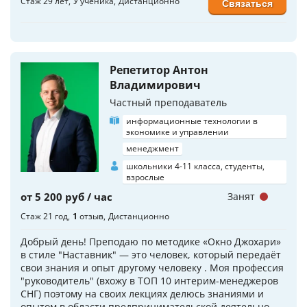
Стаж 29 лет
У ученика
Дистанционно
Связаться
Репетитор Антон
Владимирович
Частный преподаватель
информационные технологии в
экономике и управлении
менеджмент
школьники 4-11 класса, студенты,
взрослые
от 5 200 руб / час
Занят
Стаж 21 год
1
отзыв
Дистанционно
Добрый день! Преподаю по методике «Окно Джохари»
в стиле "Наставник" — это человек, который передаёт
свои знания и опыт другому человеку . Моя профессия
"руководитель" (вхожу в ТОП 10 интерим-менеджеров
СНГ) поэтому на своих лекциях делюсь знаниями и
опытом в области предпринимательской деятельно...