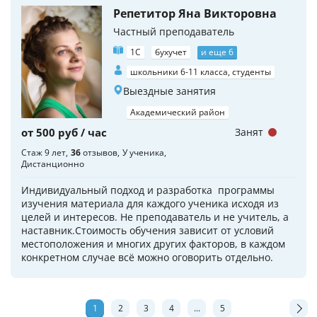
Репетитор Яна Викторовна
Частный преподаватель
1С
бухучет
и еще 6
школьники 6-11 класса, студенты
Выездные занятия
Академический район
от 500 руб / час
Занят
Стаж 9 лет
36
отзывов
У ученика
Дистанционно
Индивидуальный подход и разработка программы
изучения материала для каждого ученика исходя из
целей и интересов. Не преподаватель и не учитель, а
наставник.Стоимость обучения зависит от условий
местоположения и многих других факторов, в каждом
конкретном случае всё можно оговорить отдельно.
1
2
3
4
...
5