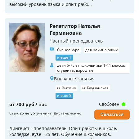
высокий уровень языка и опыт рабо...
Репетитор Наталья
Германовна
Частный преподаватель
бизнес-курс
для начинающих
и еще 1
дети 6-7 лет, школьники 1-11 класса,
студенты, взрослые
Выездные занятия
м. Выхино
м. Бауманская
и еще 8
от 700 руб / час
Свободен
Стаж 25 лет
У ученика
Дистанционно
Связаться
Лингвист - преподаватель. Опыт работы в школе,
колледже, вузе - 25 лет. Обучение школьников,