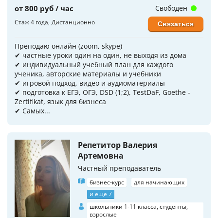
от 800 руб / час
Свободен
Стаж 4 года
Дистанционно
Связаться
Преподаю онлайн (zoom, skype)
✔ частные уроки один на один, не выходя из дома
✔ индивидуальный учебный план для каждого
ученика, авторские материалы и учебники
✔ игровой подход, видео и аудиоматериалы
✔ подготовка к ЕГЭ, ОГЭ, DSD (1;2), TestDaF, Goethe -
Zertifikat, язык для бизнеса
✔ Самых...
Репетитор Валерия
Артемовна
Частный преподаватель
бизнес-курс
для начинающих
и еще 7
школьники 1-11 класса, студенты,
взрослые