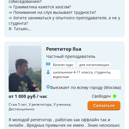
собеседованию?
➩ Грамматика кажется хаосом?
➩ Понимание на слух вызывает трудности?
➩ Хотите заниматься у опытного преподавателя, а не у
студента?
Я- Татьян...
Репетитор Ilua
Частный преподаватель
бизнес-курс
для начинающих
школьники 4-11 класса, студенты,
взрослые
Выезжает по всему городу (Москва)
от 1 000 руб / час
Свободен
Стаж 5 лет
У репетитора
У ученика
Связаться
Дистанционно
Я молодой репетитор , работаю как оффлайн так и
онлайн . Вредных привычек не имею . Знаю несколько