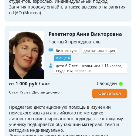
студентов, взрослых. Индивидуальный подход.
Занятия провожу онлайн, а также выезжаю на занятия
в ЦАО (Москва).
Репетитор Анна Викторовна
Частный преподаватель
бизнес-курс
для начинающих
и еще 4
дети 6-7 лет, школьники 1-11 класса,
студенты, взрослые
от 1 000 руб / час
Свободен
Стаж 19 лет
Дистанционно
Связаться
Предлагаю дистанционную помощь в изучении
немецкого языка и английского по методике
личностно-ориентированного подхода, т. е к каждому
ученику подбирается обучающий материал, темп и
методика индивидуально.
Дистанционные занятия проводятся с полным