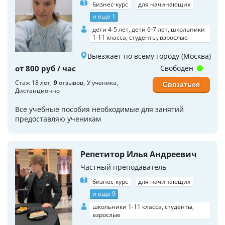
бизнес-курс
для начинающих
и еще 1
дети 4-5 лет, дети 6-7 лет, школьники
1-11 класса, студенты, взрослые
Выезжает по всему городу (Москва)
от 800 руб / час
Свободен
Стаж 18 лет
9
отзывов
У ученика
Связаться
Дистанционно
Все учебные пособия необходимые для занятий
предоставляю ученикам
Репетитор Илья Андреевич
Частный преподаватель
бизнес-курс
для начинающих
и еще 9
школьники 1-11 класса, студенты,
взрослые