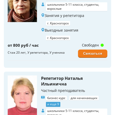
школьники 5-11 класса, студенты,
взрослые
Занятия у репетитора
г. Красногорск
Выездные занятия
г. Красногорск
от 800 руб / час
Свободен
Стаж 20 лет
У репетитора
У ученика
Связаться
Репетитор Наталья
Ильинична
Частный преподаватель
бизнес-курс
для начинающих
и еще 9
школьники 5-11 класса, студенты,
взрослые