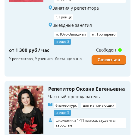
Занятия у репетитора
г. Троицк
Выездные занятия
м. Юго-Западная
м. Тропарёво
и еще 3
от 1 300 руб / час
Свободен
У репетитора
У ученика
Дистанционно
Связаться
Репетитор Оксана Евгеньевна
Частный преподаватель
бизнес-курс
для начинающих
и еще 5
школьники 1-11 класса, студенты,
взрослые