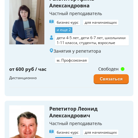
Александровна
Частный преподаватель
бизнес-курс
для начинающих
и еще 2
дети 4-5 лет, дети 6-7 лет, школьники
1-11 класса, студенты, взрослые
Занятия у репетитора
м. Профсоюзная
от 600 руб / час
Свободен
Дистанционно
Связаться
Репетитор Леонид
Александрович
Частный преподаватель
бизнес-курс
для начинающих