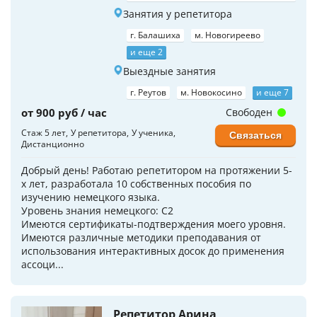
Занятия у репетитора
г. Балашиха
м. Новогиреево
и еще 2
Выездные занятия
г. Реутов
м. Новокосино
и еще 7
от 900 руб / час
Свободен
Стаж 5 лет
У репетитора
У ученика
Связаться
Дистанционно
Добрый день! Работаю репетитором на протяжении 5-
х лет, разработала 10 собственных пособия по
изучению немецкого языка.
Уровень знания немецкого: С2
Имеются сертификаты-подтверждения моего уровня.
Имеются различные методики преподавания от
использования интерактивных досок до применения
ассоци...
Репетитор Арина