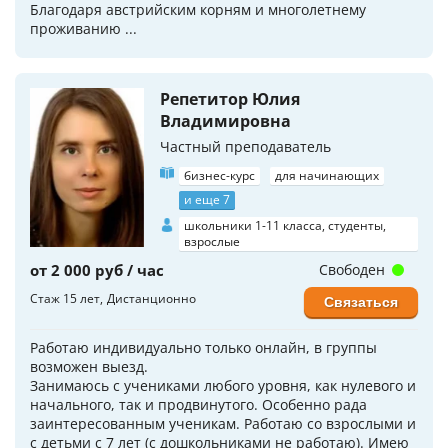
Благодаря австрийским корням и многолетнему
проживанию ...
Репетитор Юлия
Владимировна
Частный преподаватель
бизнес-курс
для начинающих
и еще 7
школьники 1-11 класса, студенты,
взрослые
от 2 000 руб / час
Свободен
Стаж 15 лет
Дистанционно
Связаться
Работаю индивидуально только онлайн, в группы
возможен выезд.
Занимаюсь с учениками любого уровня, как нулевого и
начального, так и продвинутого. Особенно рада
заинтересованным ученикам. Работаю со взрослыми и
с детьми с 7 лет (с дошкольниками не работаю). Имею