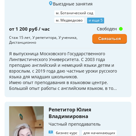
Выездные занятия
м. Ботанический сад
м. Медведково
и еще 5
от 1 200 руб / час
Свободен
Стаж 15 лет
У репетитора
У ученика
Связаться
Дистанционно
Я выпускница Московского Государственного
Лингвистического Университета. С 2003 года
преподаю английский и немецкий языки детям и
взрослым, с 2019 года даю частные уроки русского
языка для младших школьников.
Имею опыт преподавания в языковом центре.
Большой опыт работы с английским языком, в то...
Репетитор Юлия
Владимировна
Частный преподаватель
бизнес-курс
для начинающих