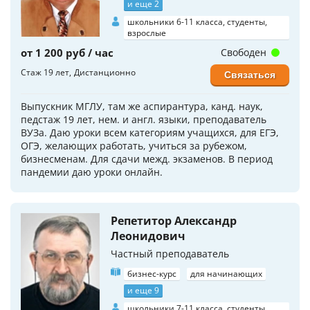
и еще 2
школьники 6-11 класса, студенты,
взрослые
от 1 200 руб / час
Свободен
Стаж 19 лет
Дистанционно
Связаться
Выпускник МГЛУ, там же аспирантура, канд. наук,
педстаж 19 лет, нем. и англ. языки, преподаватель
ВУЗа. Даю уроки всем категориям учащихся, для ЕГЭ,
ОГЭ, желающих работать, учиться за рубежом,
бизнесменам. Для сдачи межд. экзаменов. В период
пандемии даю уроки онлайн.
Репетитор Александр
Леонидович
Частный преподаватель
бизнес-курс
для начинающих
и еще 9
школьники 7-11 класса, студенты,