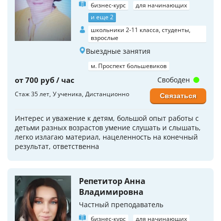
бизнес-курс
для начинающих
и еще 2
школьники 2-11 класса, студенты,
взрослые
Выездные занятия
м. Проспект большевиков
от 700 руб / час
Свободен
Стаж 35 лет
У ученика
Дистанционно
Связаться
Интерес и уважение к детям, большой опыт работы с
детьми разных возрастов умение слушать и слышать,
легко излагаю материал, нацеленность на конечный
результат, ответственна
Репетитор Анна
Владимировна
Частный преподаватель
бизнес-курс
для начинающих