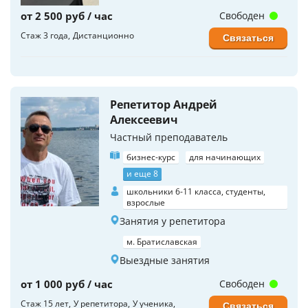
от 2 500 руб / час
Свободен
Стаж 3 года
Дистанционно
Связаться
Репетитор Андрей
Алексеевич
Частный преподаватель
бизнес-курс
для начинающих
и еще 8
школьники 6-11 класса, студенты,
взрослые
Занятия у репетитора
м. Братиславская
Выездные занятия
от 1 000 руб / час
Свободен
Стаж 15 лет
У репетитора
У ученика
Связаться