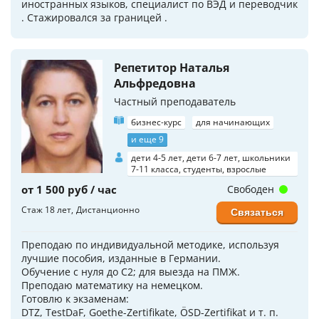
иностранных языков, специалист по ВЭД и переводчик
. Стажировался за границей .
Репетитор Наталья
Альфредовна
Частный преподаватель
бизнес-курс
для начинающих
и еще 9
дети 4-5 лет, дети 6-7 лет, школьники
7-11 класса, студенты, взрослые
от 1 500 руб / час
Свободен
Стаж 18 лет
Дистанционно
Связаться
Преподаю по индивидуальной методике, используя
лучшие пособия, изданные в Германии.
Обучение с нуля до C2; для выезда на ПМЖ.
Преподаю математику на немецком.
Готовлю к экзаменам:
DTZ, TestDaF, Goethe-Zertifikate, ÖSD-Zertifikat и т. п.