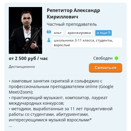
Репетитор Александр
Кириллович
Частный преподаватель
альт
аранжировка
и еще 9
школьники 3-11 класса, студенты,
взрослые
от 2 500 руб / час
Свободен
Дистанционно
Связаться
• ламповые занятия скрипкой и сольфеджио с
профессиональным преподавателем online (Google
Meet/Zoom);
• практикующий музыкант, композитор, лауреат
международных конкурсов;
• методики, выработанные за 11 лет продуктивной
работы со студентами, абитуриентами,
интересующимися музыкой взрослыми*
...