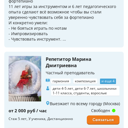
фортепиано
11 лет игры за инструментом и 6 лет педагогического
опыта сделают всё возможное чтобы вы стали
уверенно чувствовать себя за фортепиано
И конкретно умели:
- Не бояться играть по нотам
- Импровизировать
- Чувствовать инструмент. ...
Репетитор Марина
Дмитриевна
Частный преподаватель
гармония
композиция
и еще 4
дети 4-5 лет, дети 6-7 лет, школьники
1-11 класса, студенты, взрослые
Выезжает по всему городу (Москва)
от 2 000 руб / час
Свободен
Стаж 5 лет
У ученика
Дистанционно
Связаться