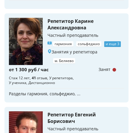
Репетитор Карине
Александровна
Частный преподаватель
гармония
сольфеджио
и еще 3
Занятия у репетитора
м. Беляево
от 1 300 руб / час
Занят
Стаж 12 лет
41
отзыв
У репетитора
У ученика
Дистанционно
Разделы гармония, сольфеджио, ...
Репетитор Евгений
Борисович
Частный преподаватель