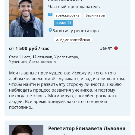
Частный преподаватель
аранжировка
бас-гитара
и еще 13
Занятия у репетитора
м. Адмиралтейская
от 1 500 руб / час
Занят
Стаж 11 лет
12
отзывов
У репетитора
У ученика
Дистанционно
Мои главные преимущества: Исхожу из того, что в
любом человеке живёт музыкант, и задача лишь в том,
чтобы найти и развить эту сторону личности. Люблю
наблюдать процесс развития учеников, и поэтому
никогда не злюсь. Мотивирую, способен раскачать
людей. Всё время придумываю что-то новое и
постоянно...
Репетитор Елизавета Львовна