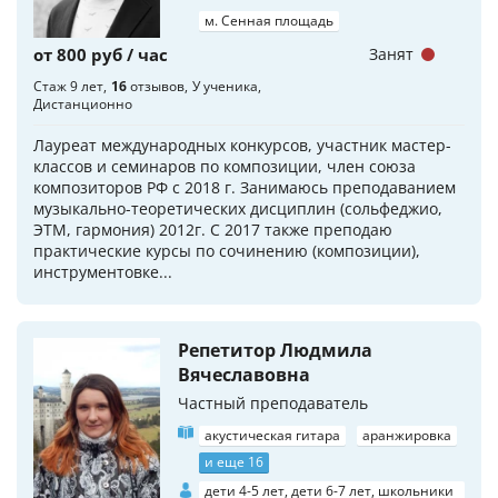
м. Сенная площадь
от 800 руб / час
Занят
Стаж 9 лет
16
отзывов
У ученика
Дистанционно
Лауреат международных конкурсов, участник мастер-
классов и семинаров по композиции, член союза
композиторов РФ с 2018 г. Занимаюсь преподаванием
музыкально-теоретических дисциплин (сольфеджио,
ЭТМ, гармония) 2012г. С 2017 также преподаю
практические курсы по сочинению (композиции),
инструментовке...
Репетитор Людмила
Вячеславовна
Частный преподаватель
акустическая гитара
аранжировка
и еще 16
дети 4-5 лет, дети 6-7 лет, школьники