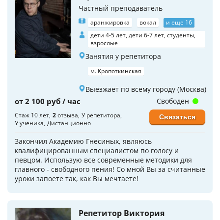
Частный преподаватель
аранжировка
вокал
и еще 16
дети 4-5 лет, дети 6-7 лет, студенты,
взрослые
Занятия у репетитора
м. Кропоткинская
Выезжает по всему городу (Москва)
от 2 100 руб / час
Свободен
Стаж 10 лет
2
отзыва
У репетитора
Связаться
У ученика
Дистанционно
Закончил Академию Гнесиных, являюсь
квалифицированным специалистом по голосу и
певцом. Использую все современные методики для
главного - свободного пения! Со мной Вы за считанные
уроки запоете так, как Вы мечтаете!
Репетитор Виктория