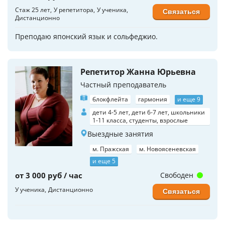
Стаж 25 лет
У репетитора
У ученика
Связаться
Дистанционно
Преподаю японский язык и сольфеджио.
Репетитор Жанна Юрьевна
Частный преподаватель
блокфлейта
гармония
и еще 9
дети 4-5 лет, дети 6-7 лет, школьники
1-11 класса, студенты, взрослые
Выездные занятия
м. Пражская
м. Новоясеневская
и еще 5
от 3 000 руб / час
Свободен
У ученика
Дистанционно
Связаться