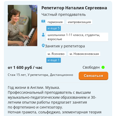
Репетитор Наталия Сергеевна
Частный преподаватель
гармония
импровизация
и еще 5
школьники 1-11 класса, студенты,
взрослые
Занятия у репетитора
м. Ясенево
м. Новоясеневская
и еще 1
от 1 600 руб / час
Свободен
Стаж 15 лет
У репетитора
Дистанционно
Связаться
Год жизни в Англии. Музыка.
Профессиональный преподаватель с высшим
музыкально-педагогическим образованием и 30-
летним опытом работы предлагает занятия
по фортепиано и синтезатору.
Нотная грамота, сольфеджио, элементарная теория