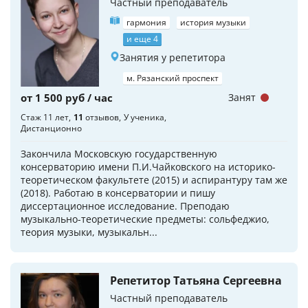
Частный преподаватель
гармония
история музыки
и еще 4
Занятия у репетитора
м. Рязанский проспект
от 1 500 руб / час
Занят
Стаж 11 лет
11
отзывов
У ученика
Дистанционно
Закончила Московскую государственную
консерваторию имени П.И.Чайковского на историко-
теоретическом факультете (2015) и аспирантуру там же
(2018). Работаю в консерватории и пишу
диссертационное исследование. Преподаю
музыкально-теоретические предметы: сольфеджио,
теория музыки, музыкальн...
Репетитор Татьяна Сергеевна
Частный преподаватель