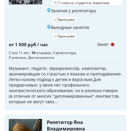
1-11 класса, студенты, взрослые
Занятия у репетитора
г. Одинцово
Выездные занятия
г. Одинцово
от 1 500 руб / час
Занят
Стаж 11 лет
16
отзывов
У репетитора
У ученика
Дистанционно
Музыкант, педагог, звукорежиссёр, композитор,
аранжировщик со страстью к языкам и преподаванию.
Легко нахожу подход к детям и взрослым.Для
придирчивых: у меня нет профильного
лингвистического образования, но я реально говорю
(в отличие от многих "дипломированных" лингвистов,
которые не могут связ...
Репетитор Яна
Владимировна