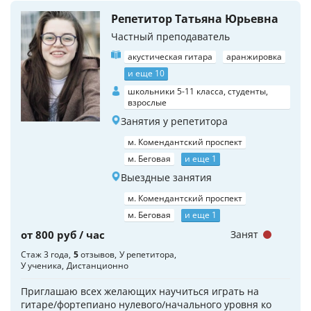
Репетитор Татьяна Юрьевна
Частный преподаватель
акустическая гитара
аранжировка
и еще 10
школьники 5-11 класса, студенты,
взрослые
Занятия у репетитора
м. Комендантский проспект
м. Беговая
и еще 1
Выездные занятия
м. Комендантский проспект
м. Беговая
и еще 1
от 800 руб / час
Занят
Стаж 3 года
5
отзывов
У репетитора
У ученика
Дистанционно
Приглашаю всех желающих научиться играть на
гитаре/фортепиано нулевого/начального уровня ко