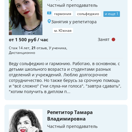
Частный преподаватель
гармония
сольфеджио
и еще 1
Занятия у репетитора
м. Южная
от 1 500 руб / час
Занят
Стаж 14 лет
21
отзыв
У ученика
Дистанционно
Веду сольфеджио и гармонию. Работаю, в основном, с
детьми школьного возраста и студентами разных
отделений и учреждений. Люблю долгосрочное
сотрудничество. Но также берусь за срочную помощь
и "всё сложно" ("ни слуха-ни голоса", "завтра сдавать",
"хотим получить в диплом п...
Репетитор Тамара
Владимировна
Частный преподаватель