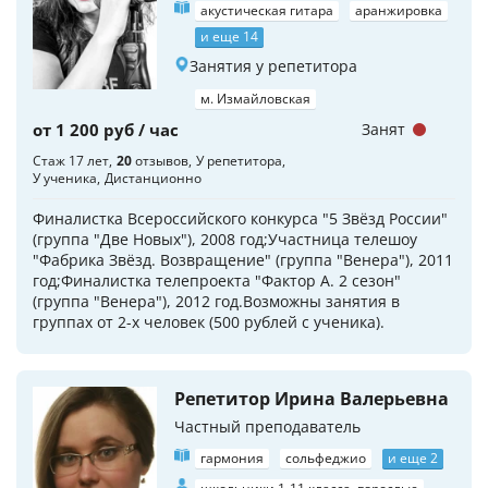
акустическая гитара
аранжировка
и еще 14
Занятия у репетитора
м. Измайловская
от 1 200 руб / час
Занят
Стаж 17 лет
20
отзывов
У репетитора
У ученика
Дистанционно
Финалистка Всероссийского конкурса "5 Звёзд России"
(группа "Две Новых"), 2008 год;Участница телешоу
"Фабрика Звёзд. Возвращение" (группа "Венера"), 2011
год;Финалистка телепроекта "Фактор А. 2 сезон"
(группа "Венера"), 2012 год.Возможны занятия в
группах от 2-х человек (500 рублей с ученика).
Репетитор Ирина Валерьевна
Частный преподаватель
гармония
сольфеджио
и еще 2