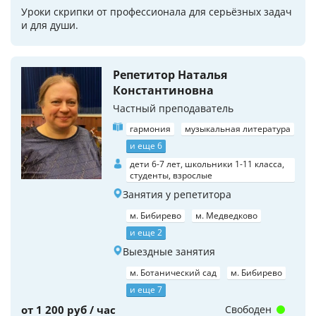
Уроки скрипки от профессионала для серьёзных задач
и для души.
Репетитор Наталья
Константиновна
Частный преподаватель
гармония
музыкальная литература
и еще 6
дети 6-7 лет, школьники 1-11 класса,
студенты, взрослые
Занятия у репетитора
м. Бибирево
м. Медведково
и еще 2
Выездные занятия
м. Ботанический сад
м. Бибирево
и еще 7
от 1 200 руб / час
Свободен