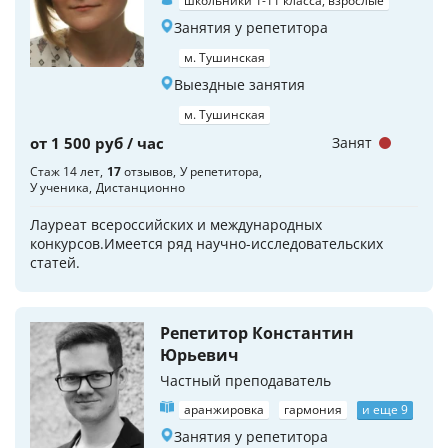
школьники 1-11 класса, взрослые
Занятия у репетитора
м. Тушинская
Выездные занятия
м. Тушинская
от 1 500 руб / час
Занят
Стаж 14 лет
17
отзывов
У репетитора
У ученика
Дистанционно
Лауреат всероссийских и международных
конкурсов.Имеется ряд научно-исследовательских
статей.
Репетитор Константин
Юрьевич
Частный преподаватель
аранжировка
гармония
и еще 9
Занятия у репетитора