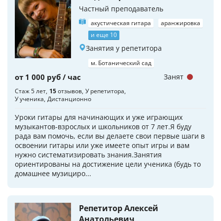
Частный преподаватель
акустическая гитара
аранжировка
и еще 10
Занятия у репетитора
м. Ботанический сад
от 1 000 руб / час
Занят
Стаж 5 лет
15
отзывов
У репетитора
У ученика
Дистанционно
Уроки гитары для начинающих и уже играющих
музыкантов-взрослых и школьников от 7 лет.Я буду
рада вам помочь, если вы делаете свои первые шаги в
освоении гитары или уже имеете опыт игры и вам
нужно систематизировать знания.Занятия
ориентированы на достижение цели ученика (будь то
домашнее музициро...
Репетитор Алексей
Анатольевич