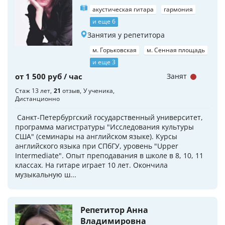
акустическая гитара
гармония
и еще 6
Занятия у репетитора
м. Горьковская
м. Сенная площадь
и еще 3
от 1 500 руб / час
Занят
Стаж 13 лет
21
отзыв
У ученика
Дистанционно
Санкт-Петербургский государственный университет,
программа магистратуры "Исследования культуры
США" (семинары на английском языке). Курсы
английского языка при СПбГУ, уровень "Upper
Intermediate". Опыт преподавания в школе в 8, 10, 11
классах. На гитаре играет 10 лет. Окончила
музыкальную ш...
Репетитор Анна
Владимировна