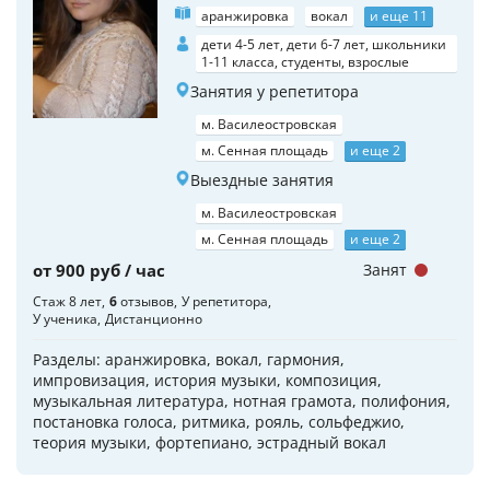
аранжировка
вокал
и еще 11
дети 4-5 лет, дети 6-7 лет, школьники
1-11 класса, студенты, взрослые
Занятия у репетитора
м. Василеостровская
м. Сенная площадь
и еще 2
Выездные занятия
м. Василеостровская
м. Сенная площадь
и еще 2
от 900 руб / час
Занят
Стаж 8 лет
6
отзывов
У репетитора
У ученика
Дистанционно
Разделы: аранжировка, вокал, гармония,
импровизация, история музыки, композиция,
музыкальная литература, нотная грамота, полифония,
постановка голоса, ритмика, рояль, сольфеджио,
теория музыки, фортепиано, эстрадный вокал