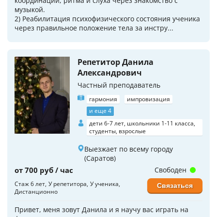
координации, ритма и слуха через знакомство с
музыкой.
2) Реабилитация психофизического состояния ученика
через правильное положение тела за инстру...
Репетитор Данила
Александрович
Частный преподаватель
гармония
импровизация
и еще 4
дети 6-7 лет, школьники 1-11 класса,
студенты, взрослые
Выезжает по всему городу
(Саратов)
от 700 руб / час
Свободен
Стаж 6 лет
У репетитора
У ученика
Связаться
Дистанционно
Привет, меня зовут Данила и я научу вас играть на