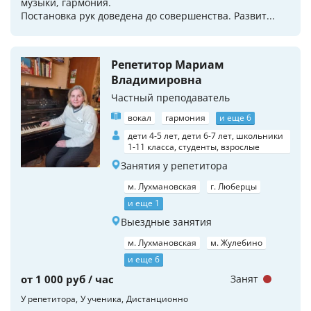
музыки, гармония.
Постановка рук доведена до совершенства. Развит...
Репетитор Мариам
Владимировна
Частный преподаватель
вокал
гармония
и еще 6
дети 4-5 лет, дети 6-7 лет, школьники
1-11 класса, студенты, взрослые
Занятия у репетитора
м. Лухмановская
г. Люберцы
и еще 1
Выездные занятия
м. Лухмановская
м. Жулебино
и еще 6
от 1 000 руб / час
Занят
У репетитора
У ученика
Дистанционно