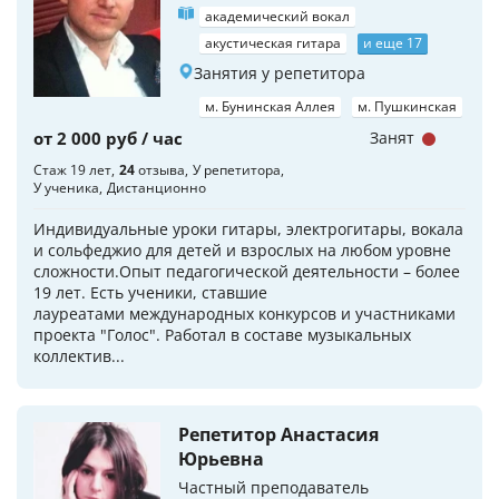
академический вокал
акустическая гитара
и еще 17
Занятия у репетитора
м. Бунинская Аллея
м. Пушкинская
от 2 000 руб / час
Занят
Стаж 19 лет
24
отзыва
У репетитора
У ученика
Дистанционно
Индивидуальные уроки гитары, электрогитары, вокала
и сольфеджио для детей и взрослых на любом уровне
сложности.Опыт педагогической деятельности – более
19 лет. Есть ученики, ставшие
лауреатами международных конкурсов и участниками
проекта "Голос". Работал в составе музыкальных
коллектив...
Репетитор Анастасия
Юрьевна
Частный преподаватель