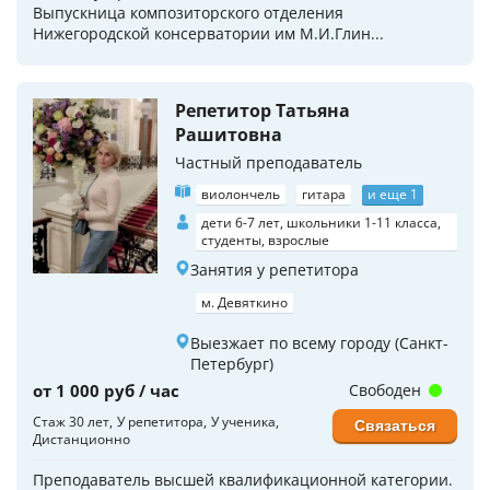
Выпускница композиторского отделения
Нижегородской консерватории им М.И.Глин...
Репетитор Татьяна
Рашитовна
Частный преподаватель
виолончель
гитара
и еще 1
дети 6-7 лет, школьники 1-11 класса,
студенты, взрослые
Занятия у репетитора
м. Девяткино
Выезжает по всему городу (Санкт-
Петербург)
от 1 000 руб / час
Свободен
Стаж 30 лет
У репетитора
У ученика
Связаться
Дистанционно
Преподаватель высшей квалификационной категории.