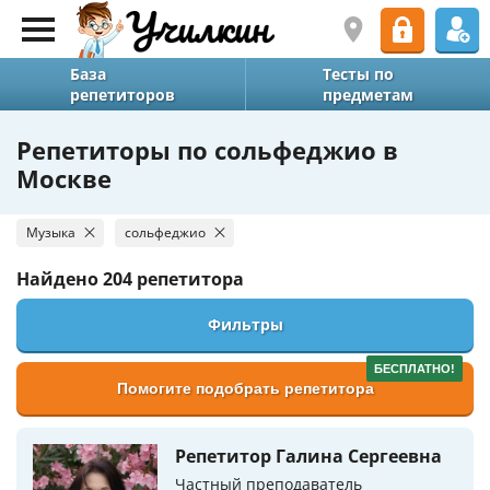
База
Тесты по
репетиторов
предметам
Репетиторы по сольфеджио в
Москве
Музыка
сольфеджио
Найдено
204 репетитора
Фильтры
БЕСПЛАТНО!
Помогите подобрать репетитора
Репетитор Галина Сергеевна
Частный преподаватель