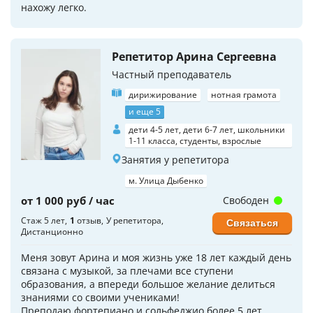
нахожу легко.
Репетитор Арина Сергеевна
Частный преподаватель
дирижирование
нотная грамота
и еще 5
дети 4-5 лет, дети 6-7 лет, школьники
1-11 класса, студенты, взрослые
Занятия у репетитора
м. Улица Дыбенко
от 1 000 руб / час
Свободен
Стаж 5 лет
1
отзыв
У репетитора
Связаться
Дистанционно
Меня зовут Арина и моя жизнь уже 18 лет каждый день
связана с музыкой, за плечами все ступени
образования, а впереди большое желание делиться
знаниями со своими учениками!
Преподаю фортепиано и сольфеджио более 5 лет.