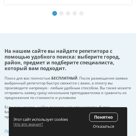
На нашем сайте вы найдете репетитора с
помощью удобного поиска: выберите город,
район, предмет и подберите специалиста,
который вам подходит.
Поиск для вас полностью
БЕСПЛАТНЫЙ
. После размещения заявки
выбранный репетитор быстро свяжется с вами, а оплату вы
производите напрямую - любым удобным способом. Вы также можете
отправить заявку сразу нескольким преподавателям и сравнить их
предложения по стоимости и условиям
Если вам удалось найти подходящего специалиста, будем
благодарны за отзыв - он поможет другим пользователям сделать
Понятно
правильный выбор.
Этот сайт использует cookies
Что это значит?
Отказаться
Политика в отношении обработки персональных данных