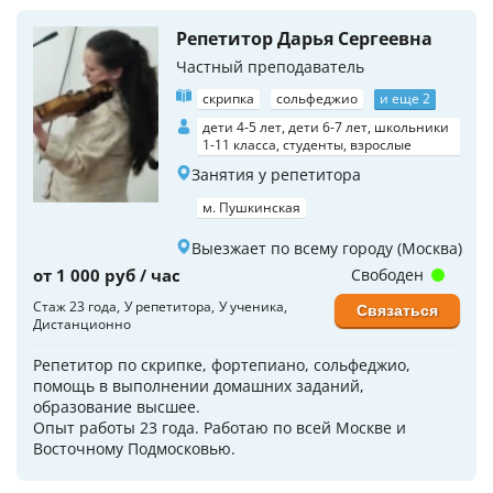
Репетитор Дарья Сергеевна
Частный преподаватель
скрипка
сольфеджио
и еще 2
дети 4-5 лет, дети 6-7 лет, школьники
1-11 класса, студенты, взрослые
Занятия у репетитора
м. Пушкинская
Выезжает по всему городу (Москва)
от 1 000 руб / час
Свободен
Стаж 23 года
У репетитора
У ученика
Связаться
Дистанционно
Репетитор по скрипке, фортепиано, сольфеджио,
помощь в выполнении домашних заданий,
образование высшее.
Опыт работы 23 года. Работаю по всей Москве и
Восточному Подмосковью.