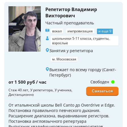
Репетитор Владимир
Викторович
Частный преподаватель
вокал
импровизация
и еще 9
школьники 5-11 класса, студенты,
взрослые
Занятия у репетитора
м. Московская
Выезжает по всему городу (Санкт-
Петербург)
от 1 500 руб / час
Свободен
Стаж 40 лет
У репетитора
У ученика
Связаться
Дистанционно
От итальянской школы Bell Canto до Overdrive и Edge.
Постановка правильного певческого дыхания.
Расширение диапазона, выравнивание регистров.
Постановка англоязычного репертуара
Выпускник квалифицированных университетов