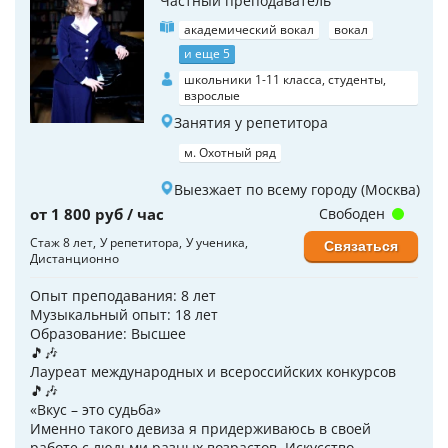
Частный преподаватель
академический вокал
вокал
и еще 5
школьники 1-11 класса, студенты,
взрослые
Занятия у репетитора
м. Охотный ряд
Выезжает по всему городу (Москва)
от 1 800 руб / час
Свободен
Стаж 8 лет
У репетитора
У ученика
Связаться
Дистанционно
Опыт преподавания: 8 лет
Музыкальный опыт: 18 лет
Образование: Высшее
🎵🎶
Лауреат международных и всероссийских конкурсов
🎵🎶
«Вкус – это судьба»
Именно такого девиза я придерживаюсь в своей
работе с людьми разных возрастов. Искусство