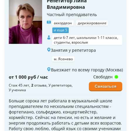
Репетитор Лина
Владимировна
Частный преподаватель
аккордеон
дирижирование
и еще 5
дети 6-7 лет, школьники 1-11 класса,
студенты, взрослые
Занятия у репетитора
м. Ясенево
Выезжает по всему городу (Москва)
от 1 000 руб / час
Свободен
Стаж 45 лет
2
отзыва
У репетитора
Связаться
У ученика
Больше сорока лет работала в музыкальной школе
преподавателем по нескольким специальностям -
фортепиано, сольфеджио, концертмейстер,
хормейстер. Сейчас на пенсии, но есть и желание и
энергия продолжать работать с детьми всех возрастов.
Работу свою люблю, общий язык со своими учениками