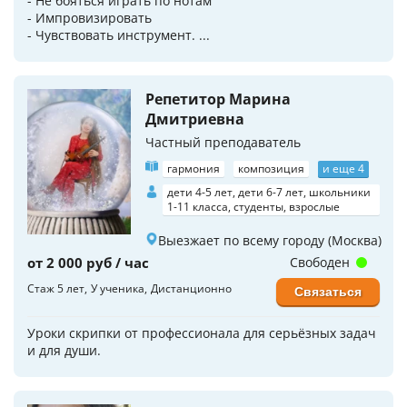
- Не бояться играть по нотам
- Импровизировать
- Чувствовать инструмент. ...
Репетитор Марина
Дмитриевна
Частный преподаватель
гармония
композиция
и еще 4
дети 4-5 лет, дети 6-7 лет, школьники
1-11 класса, студенты, взрослые
Выезжает по всему городу (Москва)
от 2 000 руб / час
Свободен
Стаж 5 лет
У ученика
Дистанционно
Связаться
Уроки скрипки от профессионала для серьёзных задач
и для души.