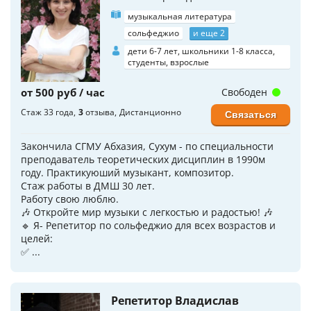
музыкальная литература
сольфеджио
и еще 2
дети 6-7 лет, школьники 1-8 класса,
студенты, взрослые
от 500 руб / час
Свободен
Стаж 33 года
3
отзыва
Дистанционно
Связаться
Закончила СГМУ Абхазия, Сухум - по специальности
преподаватель теоретических дисциплин в 1990м
году. Практикуюший музыкант, композитор.
Стаж работы в ДМШ 30 лет.
Работу свою люблю.
🎶 Откройте мир музыки с легкостью и радостью! 🎶
🔹 Я- Репетитор по сольфеджио для всех возрастов и
целей:
✅ ...
Репетитор Владислав