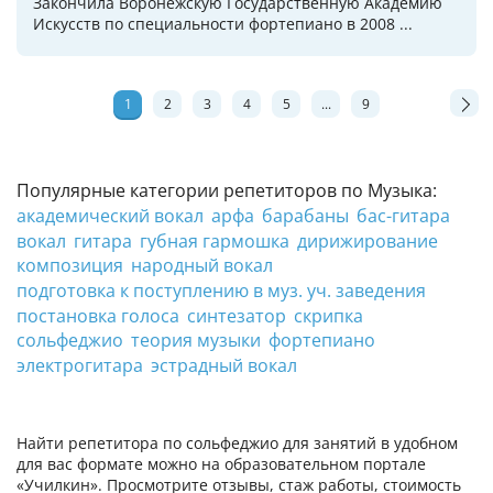
Закончила Воронежскую Государственную Академию
Искусств по специальности фортепиано в 2008 ...
1
2
3
4
5
...
9
Популярные категории репетиторов по Музыка:
академический вокал
арфа
барабаны
бас-гитара
вокал
гитара
губная гармошка
дирижирование
композиция
народный вокал
подготовка к поступлению в муз. уч. заведения
постановка голоса
синтезатор
скрипка
сольфеджио
теория музыки
фортепиано
электрогитара
эстрадный вокал
Найти репетитора по сольфеджио для занятий в удобном
для вас формате можно на образовательном портале
«Училкин». Просмотрите отзывы, стаж работы, стоимость