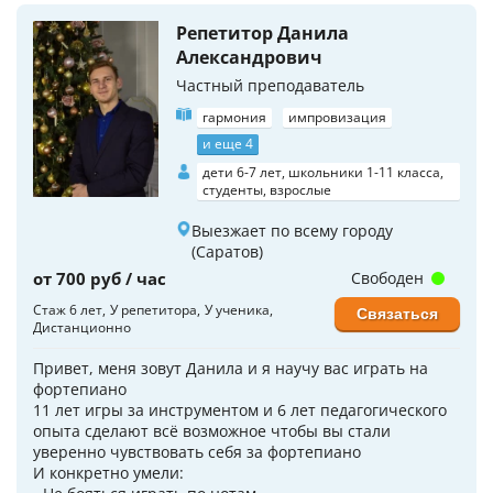
Репетитор Данила
Александрович
Частный преподаватель
гармония
импровизация
и еще 4
дети 6-7 лет, школьники 1-11 класса,
студенты, взрослые
Выезжает по всему городу
(Саратов)
от 700 руб / час
Свободен
Стаж 6 лет
У репетитора
У ученика
Связаться
Дистанционно
Привет, меня зовут Данила и я научу вас играть на
фортепиано
11 лет игры за инструментом и 6 лет педагогического
опыта сделают всё возможное чтобы вы стали
уверенно чувствовать себя за фортепиано
И конкретно умели: