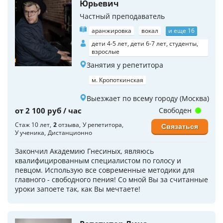
Юрьевич
Частный преподаватель
аранжировка
вокал
и еще 16
дети 4-5 лет, дети 6-7 лет, студенты,
взрослые
Занятия у репетитора
м. Кропоткинская
Выезжает по всему городу (Москва)
от 2 100 руб / час
Свободен
Стаж 10 лет
2
отзыва
У репетитора
Связаться
У ученика
Дистанционно
Закончил Академию Гнесиных, являюсь
квалифицированным специалистом по голосу и
певцом. Использую все современные методики для
главного - свободного пения! Со мной Вы за считанные
уроки запоете так, как Вы мечтаете!