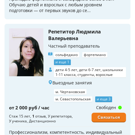
Обучаю детей и взрослых с любым уровнем
подготовки — от первых звуков до се...
Репетитор Людмила
Валерьевна
Частный преподаватель
сольфеджио
фортепиано
и еще 1
дети 4-5 лет, дети 6-7 лет, школьники
1-11 класса, студенты, взрослые
Выездные занятия
м. Чертановская
м. Севастопольская
и еще 3
от 2 000 руб / час
Свободен
Стаж 15 лет
1
отзыв
У репетитора
Связаться
У ученика
Дистанционно
Профессионализм, компетентность, индивидуальный