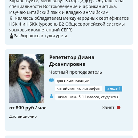
Здравствуйте, меня зовут Захар, 大家好. Обучаюсь на
специальности Востоковедение и африканистика.
Изучаю китайский язык и владею английским.
🏮 Являюсь обладателем международных сертификатов
HSK 4 и HSKK (уровень B2 Общеевропейской системы
языковых компетенций CEFR).
🛕Разбираюсь в культуре и...
Репетитор Диана
Джангировна
Частный преподаватель
для начинающих
китайская каллиграфия
и еще 1
школьники 5-11 класса, студенты
от 800 руб / час
Занят
Дистанционно