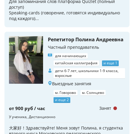
Для запоминания слов платформа Quizlet (полный
доступ)
Speaking-cards (говорение, готовятся индивидуально
под каждого)...
Репетитор Полина Андреевна
Частный преподаватель
для начинающих
китайская каллиграфия
и еще 1
дети 6-7 лет, школьники 1-9 класса,
взрослые
Выездные занятия
м. Говорово
м. Солнцево
и еще 2
от 900 руб / час
Занят
У ученика
Дистанционно
大家好！Здравствуйте! Меня зовут Полина, я студентка
второго курса Московского педагогического