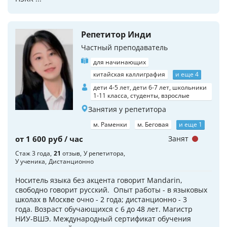
Репетитор Инди
Частный преподаватель
для начинающих
китайская каллиграфия
и еще 4
дети 4-5 лет, дети 6-7 лет, школьники
1-11 класса, студенты, взрослые
Занятия у репетитора
м. Раменки
м. Беговая
и еще 1
от 1 600 руб / час
Занят
Стаж 3 года
21
отзыв
У репетитора
У ученика
Дистанционно
Носитель языка без акцента говорит Mandarin,
свободно говорит русский. Опыт работы - в языковых
школах в Москве очно - 2 года; дистанционно - 3
года. Возраст обучающихся с 6 до 48 лет. Магистр
НИУ-ВШЭ. Международный сертификат обучения