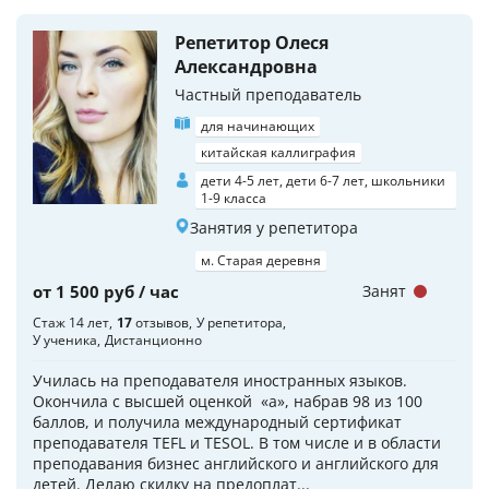
Репетитор Олеся
Александровна
Частный преподаватель
для начинающих
китайская каллиграфия
дети 4-5 лет, дети 6-7 лет, школьники
1-9 класса
Занятия у репетитора
м. Старая деревня
от 1 500 руб / час
Занят
Стаж 14 лет
17
отзывов
У репетитора
У ученика
Дистанционно
Училась на преподавателя иностранных языков.
Окончила с высшей оценкой «a», набрав 98 из 100
баллов, и получила международный сертификат
преподавателя TEFL и TESOL. В том числе и в области
преподавания бизнес английского и английского для
детей. Делаю скидку на предоплат...