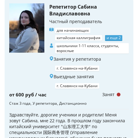
Репетитор Сабина
Владиславовна
Частный преподаватель
для начинающих
китайская каллиграфия
и еще 2
школьники 1-11 класса, студенты,
взрослые
Занятия у репетитора
г. Славянск-на-Кубани
Выездные занятия
г. Славянск-на-Кубани
от 600 руб / час
Занят
Стаж 3 года
У репетитора
Дистанционно
Здравствуйте, дорогие ученики и родители! Меня
зовут Сабина, мне 22 года. В прошлом году закончила
китайский университет "山东理工大学" по
специальности 国际商务管理 (Управление