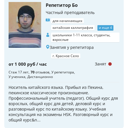
Репетитор Бо
Частный преподаватель
для начинающих
китайская каллиграфия
и еще 4
школьники 1-11 класса, студенты,
взрослые
Занятия у репетитора
г. Красное Село
от 1 000 руб / час
Занят
Стаж 17 лет
70
отзывов
У репетитора
У ученика
Дистанционно
Носитель китайского языка. Прибыл из Пекина,
пекинское классическое произношение.
Профессиональный учитель (педагог). Общий курс для
взрослых, общий курс для детей, деловой курс и
разговорный курс по китайскому языку. Учебная
консультация на экзамены HSK. Разговорный курс и
общий курс&n...