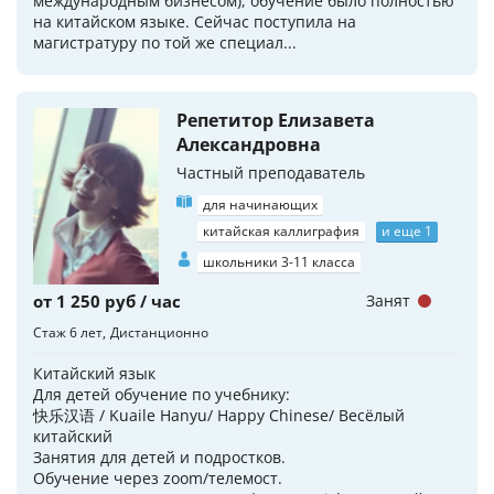
международным бизнесом), обучение было полностью
на китайском языке. Сейчас поступила на
магистратуру по той же специал...
Репетитор Елизавета
Александровна
Частный преподаватель
для начинающих
китайская каллиграфия
и еще 1
школьники 3-11 класса
от 1 250 руб / час
Занят
Стаж 6 лет
Дистанционно
Китайский язык
Для детей обучение по учебнику:
快乐汉语 / Kuaile Hanyu/ Happy Chinese/ Весёлый
китайский
Занятия для детей и подростков.
Обучение через zoom/телемост.