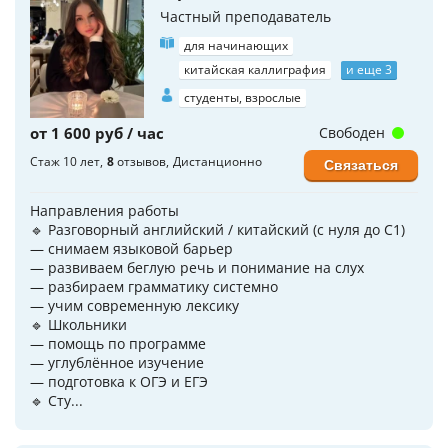
Частный преподаватель
для начинающих
китайская каллиграфия
и еще 3
студенты, взрослые
от 1 600 руб / час
Свободен
Стаж 10 лет
8
отзывов
Дистанционно
Связаться
Направления работы
🔹 Разговорный английский / китайский (с нуля до C1)
— снимаем языковой барьер
— развиваем беглую речь и понимание на слух
— разбираем грамматику системно
— учим современную лексику
🔹 Школьники
— помощь по программе
— углублённое изучение
— подготовка к ОГЭ и ЕГЭ
🔹 Сту...