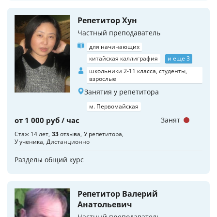
Репетитор Хун
Частный преподаватель
для начинающих
китайская каллиграфия
и еще 3
школьники 2-11 класса, студенты,
взрослые
Занятия у репетитора
м. Первомайская
от 1 000 руб / час
Занят
Стаж 14 лет
33
отзыва
У репетитора
У ученика
Дистанционно
Разделы общий курс
Репетитор Валерий
Анатольевич
Частный преподаватель