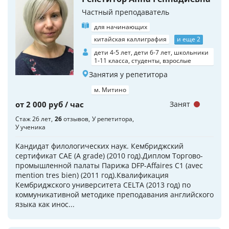
Частный преподаватель
для начинающих
китайская каллиграфия
и еще 2
дети 4-5 лет, дети 6-7 лет, школьники
1-11 класса, студенты, взрослые
Занятия у репетитора
м. Митино
от 2 000 руб / час
Занят
Стаж 26 лет
26
отзывов
У репетитора
У ученика
Кандидат филологических наук. Кембриджский
сертификат CAE (A grade) (2010 год).Диплом Торгово-
промышленной палаты Парижа DFP-Affaires C1 (avec
mention tres bien) (2011 год).Квалификация
Кембриджского университета CELTA (2013 год) по
коммуникативной методике преподавания английского
языка как инос...