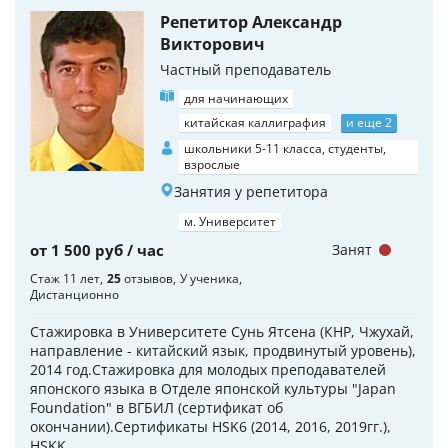
Репетитор Александр
Викторович
Частный преподаватель
для начинающих
китайская каллиграфия
и еще 2
школьники 5-11 класса, студенты,
взрослые
Занятия у репетитора
м. Университет
от 1 500 руб / час
Занят
Стаж 11 лет
25
отзывов
У ученика
Дистанционно
Стажировка в Университете Сунь Ятсена (КНР, Чжухай,
направление - китайский язык, продвинутый уровень),
2014 год.Стажировка для молодых преподавателей
японского языка в Отделе японской культуры "Japan
Foundation" в ВГБИЛ (сертификат об
окончании).Сертификаты HSK6 (2014, 2016, 2019гг.),
HSKK ...