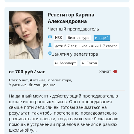
Репетитор Карина
Александровна
Частный преподаватель
HSK
бизнес-курс
и еще 1
дети 6-7 лет, школьники 1-7 класса
Занятия у репетитора
м. Аэропорт
м. Сокол
от 700 руб / час
Занят
Стаж 5 лет
4
отзыва
У репетитора
У ученика
Дистанционно
На данный момент - действующий преподаватель в
школе иностранных языков. Опыт преподавания
свыше пяти лет.Если вы готовы заниматься на
результат, так чтобы постепенно, последовательно
развивать эти навыки, тогда вам ко мне.Я оказываю
помощь в устранении пробелов в знаниях в рамках
школьной/у...