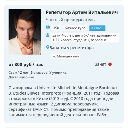
Репетитор Артем Витальевич
Частный преподаватель
HSK
бизнес-курс
и еще 1
дети 4-5 лет, дети 6-7 лет, школьники
1-11 класса, студенты, взрослые
Занятия у репетитора
м. Молодёжная
от 800 руб / час
Занят
Стаж 12 лет
5
отзывов
У ученика
Дистанционно
Стажировка в Universite Michel de Montaigne Bordeaux
3, Etudes Slaves, Interprete (Франция, 2011 год). Годовая
стажировка в Китае (2013 год). С 2010 года преподает
иностранные языки. 2 диплома переводчика,
сертификат DALF C1. Помимо преподавания также
занимается переводческой деятельностью. Работ...