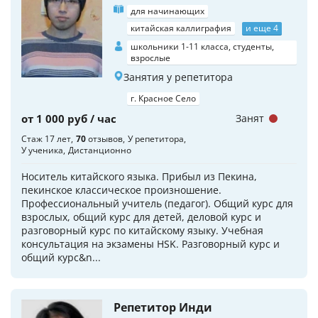
для начинающих
китайская каллиграфия
и еще 4
школьники 1-11 класса, студенты,
взрослые
Занятия у репетитора
г. Красное Село
от 1 000 руб / час
Занят
Стаж 17 лет
70
отзывов
У репетитора
У ученика
Дистанционно
Носитель китайского языка. Прибыл из Пекина,
пекинское классическое произношение.
Профессиональный учитель (педагог). Общий курс для
взрослых, общий курс для детей, деловой курс и
разговорный курс по китайскому языку. Учебная
консультация на экзамены HSK. Разговорный курс и
общий курс&n...
Репетитор Инди