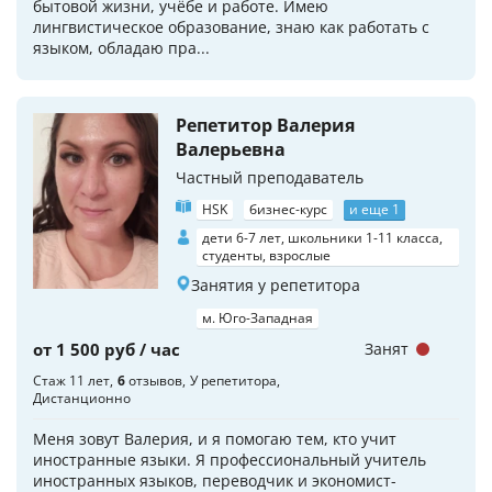
бытовой жизни, учёбе и работе. Имею
лингвистическое образование, знаю как работать с
языком, обладаю пра...
Репетитор Валерия
Валерьевна
Частный преподаватель
HSK
бизнес-курс
и еще 1
дети 6-7 лет, школьники 1-11 класса,
студенты, взрослые
Занятия у репетитора
м. Юго-Западная
от 1 500 руб / час
Занят
Стаж 11 лет
6
отзывов
У репетитора
Дистанционно
Меня зовут Валерия, и я помогаю тем, кто учит
иностранные языки. Я профессиональный учитель
иностранных языков, переводчик и экономист-