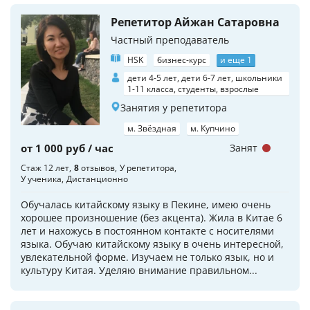
Репетитор Айжан Сатаровна
Частный преподаватель
HSK
бизнес-курс
и еще 1
дети 4-5 лет, дети 6-7 лет, школьники
1-11 класса, студенты, взрослые
Занятия у репетитора
м. Звёздная
м. Купчино
от 1 000 руб / час
Занят
Стаж 12 лет
8
отзывов
У репетитора
У ученика
Дистанционно
Обучалась китайскому языку в Пекине, имею очень
хорошее произношение (без акцента). Жила в Китае 6
лет и нахожусь в постоянном контакте с носителями
языка. Обучаю китайскому языку в очень интересной,
увлекательной форме. Изучаем не только язык, но и
культуру Китая. Уделяю внимание правильном...