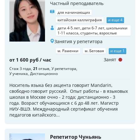
Частный преподаватель
для начинающих
китайская каллиграфия
и еще 4
дети 4-5 лет, дети 6-7 лет, школьники
1-11 класса, студенты, взрослые
Занятия у репетитора
м. Раменки
м. Беговая
и еще 1
от 1 600 руб / час
Занят
Стаж 3 года
21
отзыв
У репетитора
У ученика
Дистанционно
Носитель языка без акцента говорит Mandarin,
свободно говорит русский. Опыт работы - в языковых
школах в Москве очно - 2 года; дистанционно - 3
года. Возраст обучающихся с 6 до 48 лет. Магистр
НИУ-ВШЭ. Международный сертификат обучения
педагогов китайского...
Репетитор Чуньянь