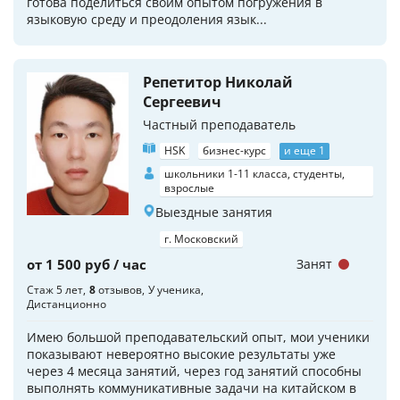
готова поделиться своим опытом погружения в
языковую среду и преодоления язык...
Репетитор Николай
Сергеевич
Частный преподаватель
HSK
бизнес-курс
и еще 1
школьники 1-11 класса, студенты,
взрослые
Выездные занятия
г. Московский
от 1 500 руб / час
Занят
Стаж 5 лет
8
отзывов
У ученика
Дистанционно
Имею большой преподавательский опыт, мои ученики
показывают невероятно высокие результаты уже
через 4 месяца занятий, через год занятий способны
выполнять коммуникативные задачи на китайском в