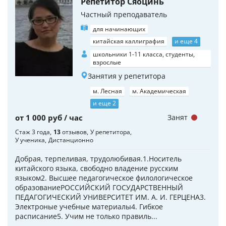
Репетитор Сяоцинь
Частный преподаватель
для начинающих
китайская каллиграфия
и еще 4
школьники 1-11 класса, студенты,
взрослые
Занятия у репетитора
м. Лесная
м. Академическая
и еще 2
от 1 000 руб / час
Занят
Стаж 3 года
13
отзывов
У репетитора
У ученика
Дистанционно
Добрая, терпеливая, трудолюбивая.1.Носитель
китайского языка, свободно владение русским
языком2. Высшее педагогическое филологическое
образованиеРОССИЙСКИЙ ГОСУДАРСТВЕННЫЙ
ПЕДАГОГИЧЕСКИЙ УНИВЕРСИТЕТ ИМ. А. И. ГЕРЦЕНА3.
Электроные учебные материалы4. Гибкое
расписание5. Учим не только правиль...