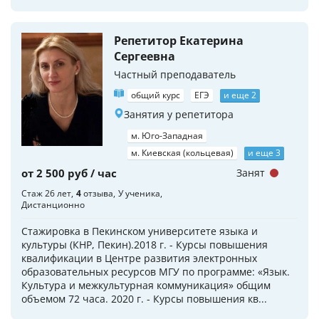
Репетитор Екатерина
Сергеевна
Частный преподаватель
общий курс
ЕГЭ
и еще 2
Занятия у репетитора
м. Юго-Западная
м. Киевская (кольцевая)
и еще 3
от 2 500 руб / час
Занят
Стаж 26 лет
4
отзыва
У ученика
Дистанционно
Стажировка в Пекинском университете языка и
культуры (КНР, Пекин).2018 г. - Курсы повышения
квалификации в Центре развития электронных
образовательных ресурсов МГУ по программе: «Язык.
Культура и межкультурная коммуникация» общим
объемом 72 часа. 2020 г. - Курсы повышения кв...