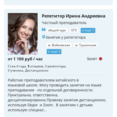
Репетитор Ирина Андреевна
Частный преподаватель
общий курс
ЕГЭ
и еще 1
Занятия у репетитора
м. Войковская
м. Тушинская
и еще 3
от 1 100 руб / час
Занят
Стаж 4 года
5
отзывов
У репетитора
У ученика
Дистанционно
Работаю преподавателем китайского в
языковой школе. Могу проводить занятия на языке
преподавания -по отдельной договоренности.
Пунктуальна, ответственна,
дисциплинированна.Провожу занятия дистанционно,
используя Skype и Zoom. В занятиях с детьми
использую специал...