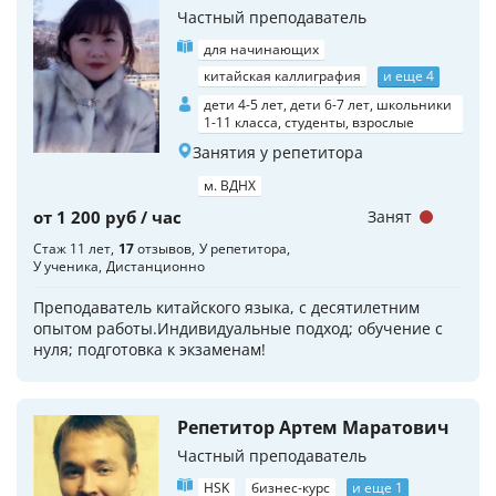
Частный преподаватель
для начинающих
китайская каллиграфия
и еще 4
дети 4-5 лет, дети 6-7 лет, школьники
1-11 класса, студенты, взрослые
Занятия у репетитора
м. ВДНХ
от 1 200 руб / час
Занят
Стаж 11 лет
17
отзывов
У репетитора
У ученика
Дистанционно
Преподаватель китайского языка, с десятилетним
опытом работы.Индивидуальные подход; обучение с
нуля; подготовка к экзаменам!
Репетитор Артем Маратович
Частный преподаватель
HSK
бизнес-курс
и еще 1