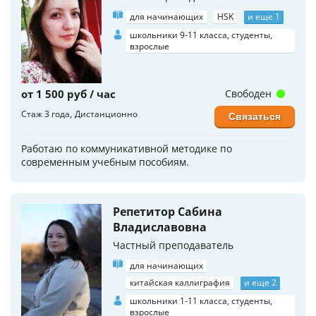
для начинающих
HSK
и еще 1
школьники 9-11 класса, студенты,
взрослые
от 1 500 руб / час
Свободен
Стаж 3 года
Дистанционно
Связаться
Работаю по коммуникативной методике по
современным учебным пособиям.
Репетитор Сабина
Владиславовна
Частный преподаватель
для начинающих
китайская каллиграфия
и еще 2
школьники 1-11 класса, студенты,
взрослые