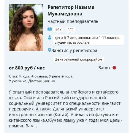
Репетитор Назима
Мухамедовна
Частный преподаватель
HSK
ЕГЭ
дети 6-7 лет, школьники 1-11 класса,
студенты, взрослые
Занятия у репетитора
Центральный микрорайон
от 800 руб / час
Занят
Стаж 4 года
4
отзыва
У репетитора
У ученика
Дистанционно
Я опытный преподаватель английского и китайского
языка. Окончила Российский государственный
социальный университет по специальности лингвист-
переводчик. А также Даляньский университет
иностранных языков (Китай). Училась на факультете
китайского языка.Обучаю языку уже 4 года! Моя цель -
помочь Вам...