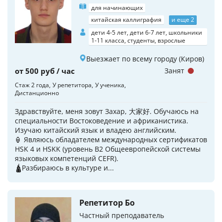
для начинающих
китайская каллиграфия
и еще 2
дети 4-5 лет, дети 6-7 лет, школьники
1-11 класса, студенты, взрослые
Выезжает по всему городу (Киров)
от 500 руб / час
Занят
Стаж 2 года
У репетитора
У ученика
Дистанционно
Здравствуйте, меня зовут Захар, 大家好. Обучаюсь на
специальности Востоковедение и африканистика.
Изучаю китайский язык и владею английским.
🏮 Являюсь обладателем международных сертификатов
HSK 4 и HSKK (уровень B2 Общеевропейской системы
языковых компетенций CEFR).
🛕Разбираюсь в культуре и...
Репетитор Бо
Частный преподаватель