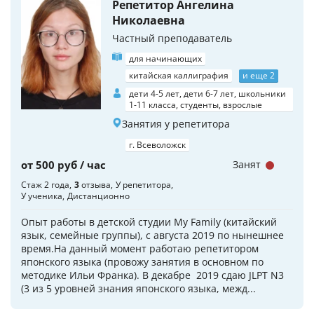
Репетитор Ангелина
Николаевна
Частный преподаватель
для начинающих
китайская каллиграфия
и еще 2
дети 4-5 лет, дети 6-7 лет, школьники
1-11 класса, студенты, взрослые
Занятия у репетитора
г. Всеволожск
от 500 руб / час
Занят
Стаж 2 года
3
отзыва
У репетитора
У ученика
Дистанционно
Опыт работы в детской студии My Family (китайский
язык, семейные группы), с августа 2019 по нынешнее
время.На данный момент работаю репетитором
японского языка (провожу занятия в основном по
методике Ильи Франка). В декабре 2019 сдаю JLPT N3
(3 из 5 уровней знания японского языка, межд...