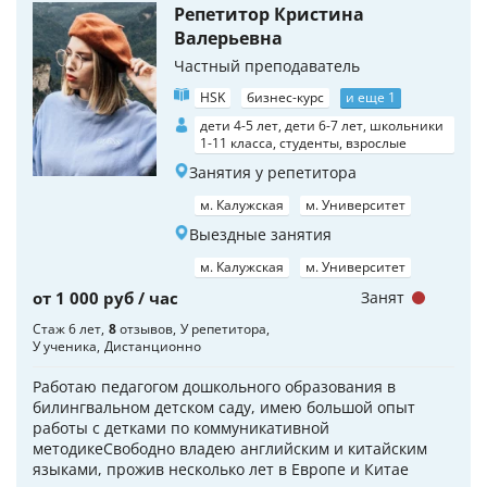
Репетитор Кристина
Валерьевна
Частный преподаватель
HSK
бизнес-курс
и еще 1
дети 4-5 лет, дети 6-7 лет, школьники
1-11 класса, студенты, взрослые
Занятия у репетитора
м. Калужская
м. Университет
Выездные занятия
м. Калужская
м. Университет
от 1 000 руб / час
Занят
Стаж 6 лет
8
отзывов
У репетитора
У ученика
Дистанционно
Работаю педагогом дошкольного образования в
билингвальном детском саду, имею большой опыт
работы с детками по коммуникативной
методикеСвободно владею английским и китайским
языками, прожив несколько лет в Европе и Китае