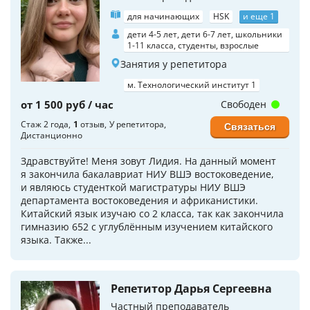
для начинающих
HSK
и еще 1
дети 4-5 лет, дети 6-7 лет, школьники
1-11 класса, студенты, взрослые
Занятия у репетитора
м. Технологический институт 1
от 1 500 руб / час
Свободен
Стаж 2 года
1
отзыв
У репетитора
Связаться
Дистанционно
Здравствуйте! Меня зовут Лидия. На данный момент
я закончила бакалавриат НИУ ВШЭ востоковедение,
и являюсь студенткой магистратуры НИУ ВШЭ
департамента востоковедения и африканистики.
Китайский язык изучаю со 2 класса, так как закончила
гимназию 652 с углублённым изучением китайского
языка. Также...
Репетитор Дарья Сергеевна
Частный преподаватель