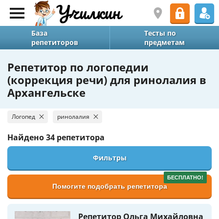
База
Тесты по
репетиторов
предметам
Репетитор по логопедии
(коррекция речи) для ринолалия в
Архангельске
Логопед
ринолалия
Найдено
34 репетитора
Фильтры
БЕСПЛАТНО!
Помогите подобрать репетитора
Репетитор Ольга Михайловна