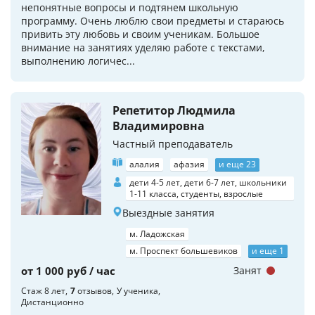
непонятные вопросы и подтянем школьную
программу. Очень люблю свои предметы и стараюсь
привить эту любовь и своим ученикам. Большое
внимание на занятиях уделяю работе с текстами,
выполнению логичес...
Репетитор Людмила
Владимировна
Частный преподаватель
алалия
афазия
и еще 23
дети 4-5 лет, дети 6-7 лет, школьники
1-11 класса, студенты, взрослые
Выездные занятия
м. Ладожская
м. Проспект большевиков
и еще 1
от 1 000 руб / час
Занят
Стаж 8 лет
7
отзывов
У ученика
Дистанционно