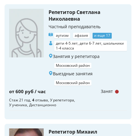
Репетитор Светлана
Николаевна
Частный преподаватель
аутизм
афазия
и еще 17
дети 4-5 лет, дети 6-7 лет, школьники
1-4 класса
Занятия у репетитора
Московский район
Выездные занятия
Московский район
от 600 руб / час
Занят
Стаж 21 год
4
отзыва
У репетитора
У ученика
Дистанционно
Репетитор Михаил