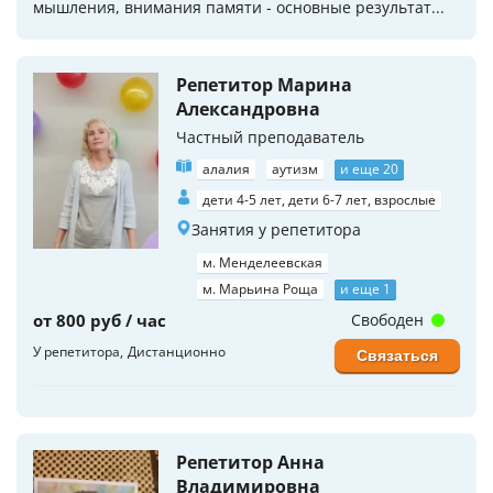
мышления, внимания памяти - основные результат...
Репетитор Марина
Александровна
Частный преподаватель
алалия
аутизм
и еще 20
дети 4-5 лет, дети 6-7 лет, взрослые
Занятия у репетитора
м. Менделеевская
м. Марьина Роща
и еще 1
от 800 руб / час
Свободен
У репетитора
Дистанционно
Связаться
Репетитор Анна
Владимировна