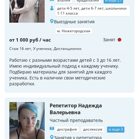
алалия
брадилалия
и еще 21
дети 4-5 лет, дети 6-7 лет, школьники
1-11 класса
Выездные занятия
м. Нижегородская
от 1 000 руб / час
Занят
Стаж 16 лет
У ученика
Дистанционно
Работаю с разными возрастами детей с 3 до 16 лет.
Имею индивидуальный подход к каждому ученику.
Подбираю материалы для занятий для каждого
ученика. Есть в наличии свои методические
разработки.
Репетитор Надежда
Валерьевна
Частный преподаватель
дисграфия
дислексия
и еще 3
Занятия у репетитора