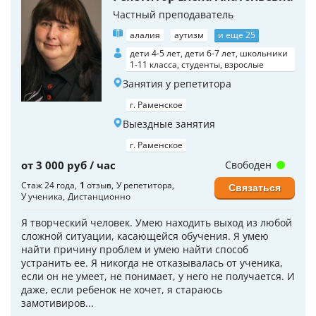
Частный преподаватель
алалия
аутизм
и еще 25
дети 4-5 лет, дети 6-7 лет, школьники
1-11 класса, студенты, взрослые
Занятия у репетитора
г. Раменское
Выездные занятия
г. Раменское
от 3 000 руб / час
Свободен
Стаж 24 года
1
отзыв
У репетитора
Связаться
У ученика
Дистанционно
Я творческий человек. Умею находить выход из любой
сложной ситуации, касающейся обучения. Я умею
найти причину проблем и умею найти способ
устранить ее. Я никогда не отказывалась от ученика,
если он не умеет, не понимает, у него не получается. И
даже, если ребенок не хочет, я стараюсь
замотивиров...