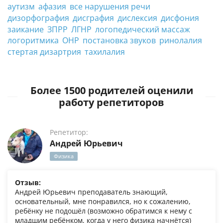
аутизм
афазия
все нарушения речи
дизорфография
дисграфия
дислексия
дисфония
заикание
ЗПРР
ЛГНР
логопедический массаж
логоритмика
ОНР
постановка звуков
ринолалия
стертая дизартрия
тахилалия
Более 1500 родителей оценили
работу репетиторов
Репетитор:
Андрей Юрьевич
Физика
Отзыв:
Андрей Юрьевич преподаватель знающий,
основательный, мне понравился, но к сожалению,
ребёнку не подошёл (возможно обратимся к нему с
младшим ребёнком, когда у него физика начнётся)