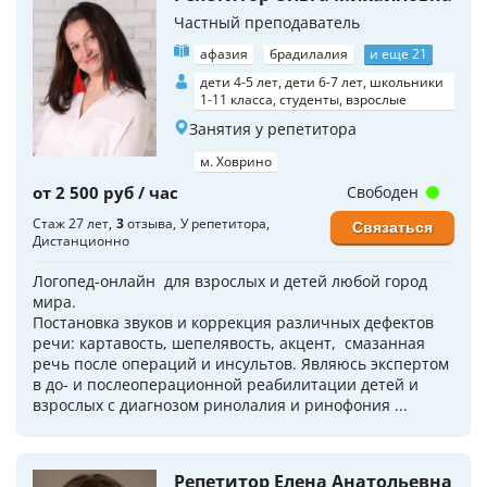
Частный преподаватель
афазия
брадилалия
и еще 21
дети 4-5 лет, дети 6-7 лет, школьники
1-11 класса, студенты, взрослые
Занятия у репетитора
м. Ховрино
от 2 500 руб / час
Свободен
Стаж 27 лет
3
отзыва
У репетитора
Связаться
Дистанционно
Логопед-онлайн для взрослых и детей любой город
мира.
Постановка звуков и коррекция различных дефектов
речи: картавость, шепелявость, акцент, смазанная
речь после операций и инсультов. Являюсь экспертом
в до- и послеоперационной реабилитации детей и
взрослых с диагнозом ринолалия и ринофония ...
Репетитор Елена Анатольевна