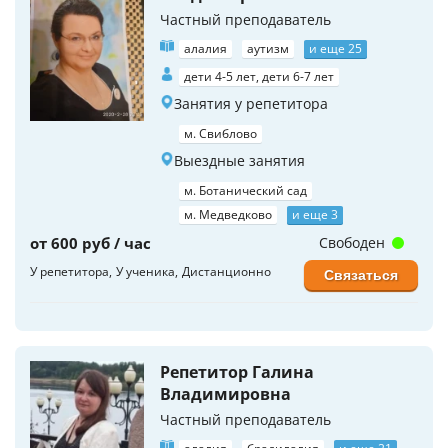
Частный преподаватель
алалия
аутизм
и еще 25
дети 4-5 лет, дети 6-7 лет
Занятия у репетитора
м. Свиблово
Выездные занятия
м. Ботанический сад
м. Медведково
и еще 3
от 600 руб / час
Свободен
У репетитора
У ученика
Дистанционно
Связаться
Репетитор Галина
Владимировна
Частный преподаватель