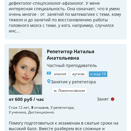
дефектолог-спецпсихолог-афазиолог. У меня
интересная специальность. Она означает, что я умею
очень многое - от занятий по математике с теми, кому
тяжело и до занятий по восстановлению работы
головного мозга с теми, у кого, например, случился
инс...
Репетитор Наталья
Анатольевна
Частный преподаватель
алалия
аутизм
и еще 19
Занятия у репетитора
м. Ломоносовская
от 600 руб / час
Занят
Стаж 12 лет
8
отзывов
У репетитора
У ученика
Дистанционно
Помогу подготовиться к экзаменам в сжатые сроки на
высокий балл. Вместе разберем все сложные и