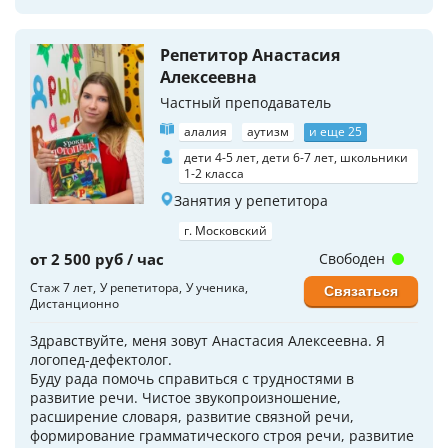
Репетитор Анастасия
Алексеевна
Частный преподаватель
алалия
аутизм
и еще 25
дети 4-5 лет, дети 6-7 лет, школьники
1-2 класса
Занятия у репетитора
г. Московский
от 2 500 руб / час
Свободен
Стаж 7 лет
У репетитора
У ученика
Связаться
Дистанционно
Здравствуйте, меня зовут Анастасия Алексеевна. Я
логопед-дефектолог.
Буду рада помочь справиться с трудностями в
развитие речи. Чистое звукопроизношение,
расширение словаря, развитие связной речи,
формирование грамматического строя речи, развитие