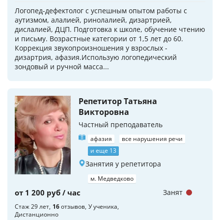
Логопед-дефектолог с успешным опытом работы с
аутизмом, алалией, ринолалией, дизартрией,
дислалией, ДЦП. Подготовка к школе, обучение чтению
и письму. Возрастные категории от 1,5 лет до 60.
Коррекция звукопроизношения у взрослых -
дизартрия, афазия.Использую логопедический
зондовый и ручной масса...
Репетитор Татьяна
Викторовна
Частный преподаватель
афазия
все нарушения речи
и еще 13
Занятия у репетитора
м. Медведково
от 1 200 руб / час
Занят
Стаж 29 лет
16
отзывов
У ученика
Дистанционно