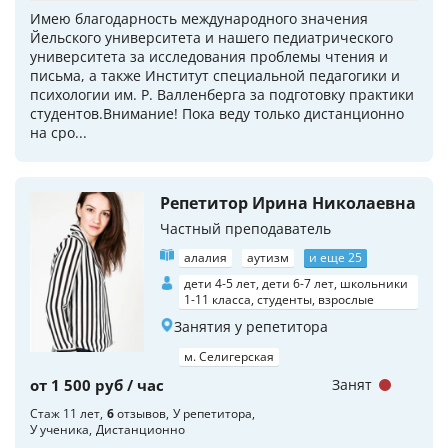
Имею благодарность международного значения
Йельского университета и нашего педиатрического
университета за исследования проблемы чтения и
письма, а также Институт специальной педагогики и
психологии им. Р. Валленберга за подготовку практики
студентов.Внимание! Пока веду только дистанционно
на сро...
Репетитор Ирина Николаевна
Частный преподаватель
алалия
аутизм
и еще 25
дети 4-5 лет, дети 6-7 лет, школьники
1-11 класса, студенты, взрослые
Занятия у репетитора
м. Селигерская
от 1 500 руб / час
Занят
Стаж 11 лет
6
отзывов
У репетитора
У ученика
Дистанционно