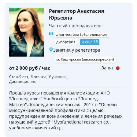
Репетитор Анастасия
Юрьевна
Частный преподаватель
диагностика (обследование)
дизартрия
и еще 15
Занятия у репетитора
м. Каширская (замоскворецкая)
от 2 000 руб / час
Занят
Стаж 9 лет
4
отзыва
У ученика
Дистанционно
Прошла курсы повышения квалификации: АНО
"Логопед плюс" Учебный центр "Логопед-
Мастер",Логопедический массаж - 2017 г. "Основы
миофункциональной профилактики с целью
предупреждения возникновения и лечения речевых
нарушений у детей "Myofunctional research co. ,
учебно-методический ц...