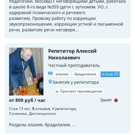
педагогики, Москва) с неговорящими детьми, работала
в школе 8-го вида №359 (дети с аутизмом, УО, с
задержкой психического и речевого
развития). Провожу работу по коррекции
звукопроизношения, коррекции устной и письменной
речи, развитию речи неговоря...
Репетитор Алексей
Николаевич
Частный преподаватель
алалия
брадилалия
и еще 20
Занятия у репетитора
м. Проспект просвещения
от 800 руб / час
Занят
Стаж 13 лет
5
отзывов
У репетитора
У ученика
Дистанционно
Разделы алалия, брадилалия, ...