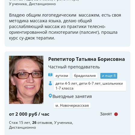
У ученика
Дистанционно
Владею общим логопедическим массажем, есть своя
методика массажа языка, делаю общий
расслабляющий массаж из практики телесно-
ориентированной психотерапии (палсинг), прошла
курс су-джок терапии.
Репетитор Татьяна Борисовна
Частный преподаватель
аутизм
брадилалия
и еще 8
дети 4-5 лет, дети 6-7 лет, школьники
1-7 класса
Выездные занятия
м. Новочеркасская
от 2 000 руб / час
Занят
Стаж 15 лет
26
отзывов
У ученика
Дистанционно