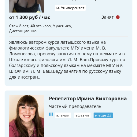
м. Университет
от 1 300 руб / час
Занят
Стаж 8 лет
40
отзывов
У ученика
Дистанционно
Являюсь автором курса латышского языка на
филологическом факультете МГУ имени М. В.
Ломоносова, провожу занятия по нему на мехмате и в
Школе юного филолога им. Л. М. Баш.Провожу курс по
болгарскому и польскому языкам на мехмате МГУ и в
ШЮФ им. Л. М. Баш.Веду занятия по русскому языку
для иностран...
Репетитор Ирина Викторовна
Частный преподаватель
алалия
афазия
и еще 23