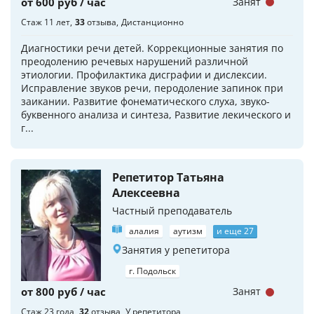
от 600 руб / час
Занят
Стаж 11 лет
33
отзыва
Дистанционно
Диагностики речи детей. Коррекционные занятия по
преодолению речевых нарушений различной
этиологии. Профилактика дисграфии и дислексии.
Исправление звуков речи, перодоление запинок при
заикании. Развитие фонематического слуха, звуко-
буквенного анализа и синтеза, Развитие лекического и
г...
Репетитор Татьяна
Алексеевна
Частный преподаватель
алалия
аутизм
и еще 27
Занятия у репетитора
г. Подольск
от 800 руб / час
Занят
Стаж 23 года
32
отзыва
У репетитора