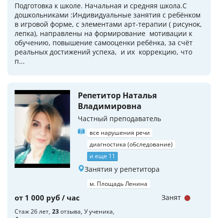
Подготовка к школе. Начальная и средняя школа.С
дошкольниками :Индивидуальные занятия с ребёнком
в игровой форме, c элементами арт-терапии ( рисунок,
лепка), направлены на формирование мотивации к
обучению, повышение самооценки ребёнка, за счёт
реальных достижений успеха, и их коррекцию, что
п...
Репетитор Наталья
Владимировна
Частный преподаватель
все нарушения речи
диагностика (обследование)
и еще 11
Занятия у репетитора
м. Площадь Ленина
от 1 000 руб / час
Занят
Стаж 26 лет
23
отзыва
У ученика