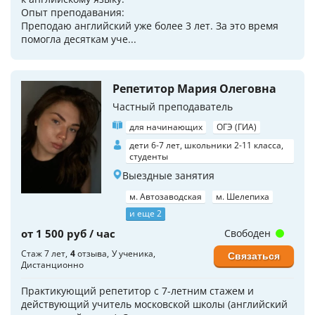
Опыт преподавания:
Преподаю английский уже более 3 лет. За это время
помогла десяткам уче...
Репетитор Мария Олеговна
Частный преподаватель
для начинающих
ОГЭ (ГИА)
дети 6-7 лет, школьники 2-11 класса,
студенты
Выездные занятия
м. Автозаводская
м. Шелепиха
и еще 2
от 1 500 руб / час
Свободен
Стаж 7 лет
4
отзыва
У ученика
Связаться
Дистанционно
Практикующий репетитор с 7-летним стажем и
действующий учитель московской школы (английский