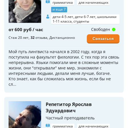
грамматика
для начинающих
и еще 7
дети 4-5 лет, дети 6-7 лет, школьники
1-11 класса, студенты
от 600 руб / час
Свободен
Стаж 20 лет
32
отзыва
Дистанционно
Связаться
Мой путь лингвиста начался в 2002 году, когда я
поступила на факультет филологии. С тех пор эта связь
непрерывна. Языки помогали мне в сложные моменты
жизни, они "открывали" мне мир, знакомили с
интересными людьми, делали меня лучше, богаче.
Кто знает, как бы сложилась моя жизнь, если бы не
сл...
Репетитор Ярослав
Эдуардович
Частный преподаватель
грамматика
для начинающих