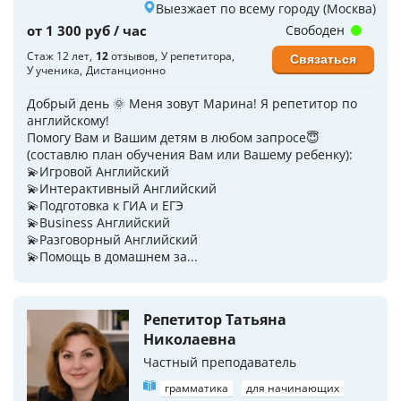
Выезжает по всему городу (Москва)
от 1 300 руб / час
Свободен
Стаж 12 лет
12
отзывов
У репетитора
Связаться
У ученика
Дистанционно
Добрый день 🌞 Меня зовут Марина! Я репетитор по
английскому!
Помогу Вам и Вашим детям в любом запросе😇
(составлю план обучения Вам или Вашему ребенку):
💫Игровой Английский
💫Интерактивный Английский
💫Подготовка к ГИА и ЕГЭ
💫Business Английский
💫Разговорный Английский
💫Помощь в домашнем за...
Репетитор Татьяна
Николаевна
Частный преподаватель
грамматика
для начинающих