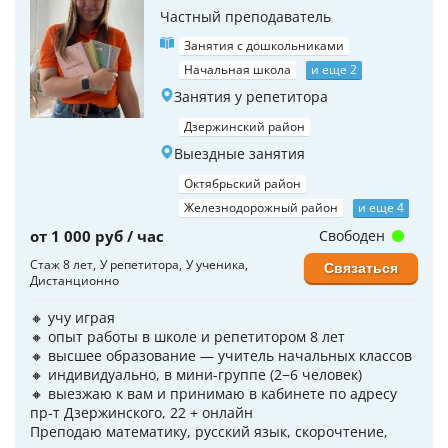
Частный преподаватель
Занятия с дошкольниками
Начальная школа
и еще 2
Занятия у репетитора
Дзержинский район
Выездные занятия
Октябрьский район
Железнодорожный район
и еще 4
от 1 000 руб / час
Свободен
Стаж 8 лет
У репетитора
У ученика
Связаться
Дистанционно
🔸 учу играя
🔸 опыт работы в школе и репетитором 8 лет
🔸 высшее образование — учитель начальных классов
🔸 индивидуально, в мини-группе (2−6 человек)
🔸 выезжаю к вам и принимаю в кабинете по адресу
пр-т Дзержинского, 22 + онлайн
Преподаю математику, русский язык, скорочтение,