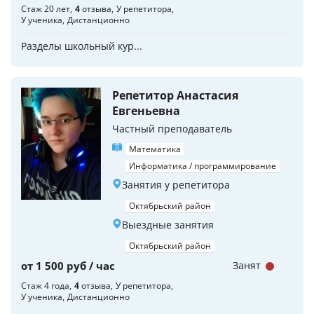
Стаж 20 лет
4
отзыва
У репетитора
У ученика
Дистанционно
Разделы школьный кур...
Репетитор Анастасия
Евгеньевна
Частный преподаватель
Математика
Информатика / программирование
Занятия у репетитора
Октябрьский район
Выездные занятия
Октябрьский район
от 1 500 руб / час
Занят
Стаж 4 года
4
отзыва
У репетитора
У ученика
Дистанционно