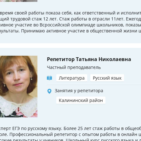
 время своей работы показа себя, как ответственный и исполни
щий трудовой стаж 12 лет. Стаж работы в отрасли 11лет. Ежег
тивное участие во Всроссийской олимпиаде школьников, показ
зультаты. Принимаю активное участие в общественной жизни шк
Репетитор Татьяна Николаевна
Частный преподаватель
Литература
Русский язык
Занятия у репетитора
Калининский район
сперт ЕГЭ по русскому языку. Более 25 лет стаж работы в обще
оле. Профессиональный репетитор с опытом работы в онлайн ш
сокие результаты у учеников. Школьный курс русского языка и 