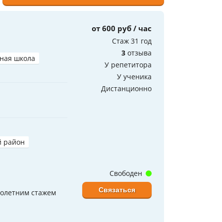
от 600 руб / час
Стаж 31 год
3
отзыва
ная школа
У репетитора
У ученика
Дистанционно
й район
Свободен
Связаться
голетним стажем