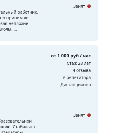
Занят
тельный работник.
одно принимаю
ывая неплохие
олы. ...
от 1 000 руб / час
Стаж 28 лет
4
отзыва
У репетитора
Дистанционно
Занят
образовательной
коле. Стабильно
литературы,