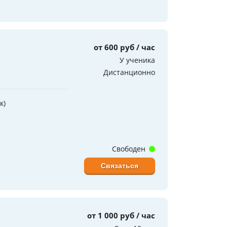
от 600 руб / час
У ученика
Дистанционно
к)
Свободен
Связаться
от 1 000 руб / час