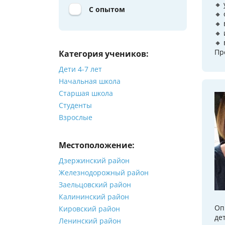
🔸
С опытом
🔸
🔸
🔸
🔸
Пр
Категория учеников:
Дети 4-7 лет
Начальная школа
Старшая школа
Студенты
Взрослые
Местоположение:
Дзержинский район
Железнодорожный район
Заельцовский район
Калининский район
Оп
Кировский район
де
Ленинский район