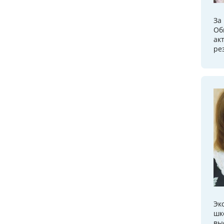
За
Об
ак
ре
Эк
шк
вы