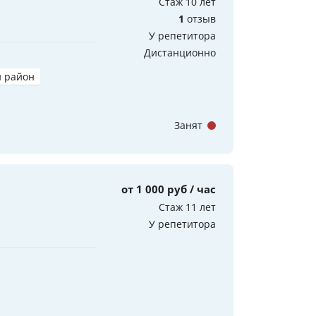
Стаж 10 лет
1
отзыв
У репетитора
Дистанционно
 район
Занят
от 1 000 руб / час
Стаж 11 лет
У репетитора