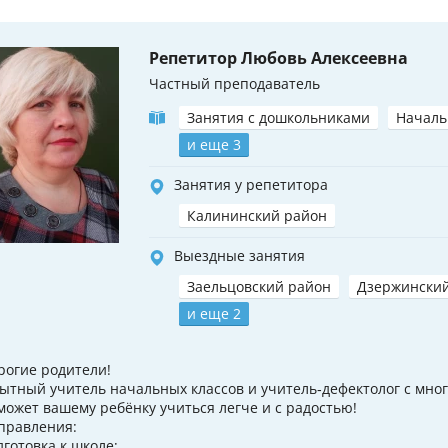
Репетитор Любовь Алексеевна
Частный преподаватель
Занятия с дошкольниками
Началь
и еще 3
Занятия у репетитора
Калининский район
Выездные занятия
Заельцовский район
Дзержински
и еще 2
рогие родители!
ытный учитель начальных классов и учитель‑дефектолог с мно
может вашему ребёнку учиться легче и с радостью!
правления:
дготовка к школе;