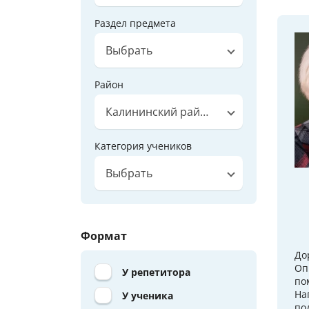
Раздел предмета
Выбрать
Район
Калининский район
Категория учеников
Выбрать
Формат
До
Оп
У репетитора
по
На
У ученика
по