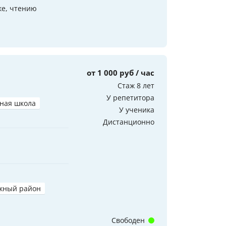
ке, чтению
от 1 000 руб / час
Стаж 8 лет
У репетитора
ная школа
У ученика
Дистанционно
жный район
Свободен