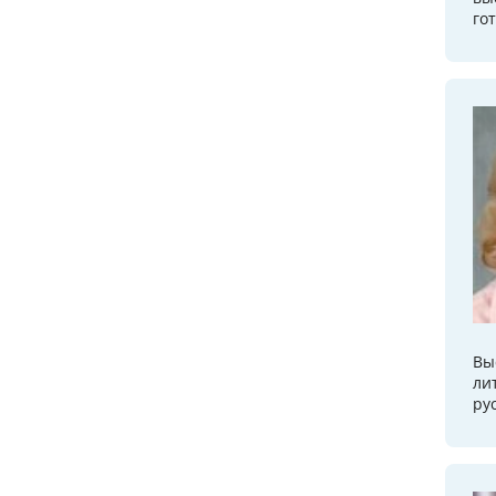
гот
Вы
ли
ру