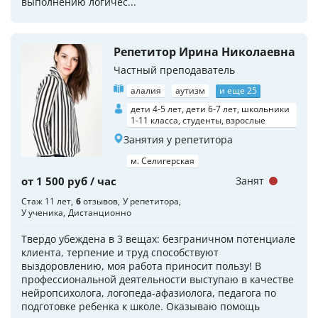
выполнению логичес...
Репетитор Ирина Николаевна
Частный преподаватель
алалия
аутизм
и еще 25
дети 4-5 лет, дети 6-7 лет, школьники
1-11 класса, студенты, взрослые
Занятия у репетитора
м. Селигерская
от 1 500 руб / час
Занят
Стаж 11 лет
6
отзывов
У репетитора
У ученика
Дистанционно
Твердо убеждена в 3 вещах: безграничном потенциале
клиента, терпение и труд способствуют
выздоровлению, моя работа приносит пользу! В
профессиональной деятельности выступаю в качестве
нейропсихолога, логопеда-афазиолога, педагога по
подготовке ребенка к школе. Оказываю помощь