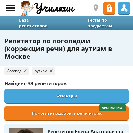
База
Тесты по
репетиторов
предметам
Репетитор по логопедии
(коррекция речи) для аутизм в
Москве
Логопед
аутизм
Найдено
38 репетиторов
Фильтры
БЕСПЛАТНО!
Помогите подобрать репетитора
Репетитор Елена Анатольевна