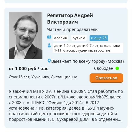
Репетитор Андрей
Викторович
Частный преподаватель
алалия
аутизм
и еще 25
дети 4-5 лет, дети 6-7 лет, школьники
1-11 класса, студенты, взрослые
Выезжает по всему городу (Москва)
от 1 000 руб / час
Свободен
Стаж 18 лет
У ученика
Дистанционно
Связаться
Я закончил МПГУ им. Ленина в 2008г. Стал работать по
специальности с 2007г. в"Школе здоровья"№879,далее
с 2008 г. в ЦПМСС "Феникс" до 2014г. В 2012
установлена 1 кв. категория. далее в ГБУЗ "Научно-
практический центр психического здоровья детей и
подростков имени Г. Е. Сухаревой ДЗМ" в 8 отделени...