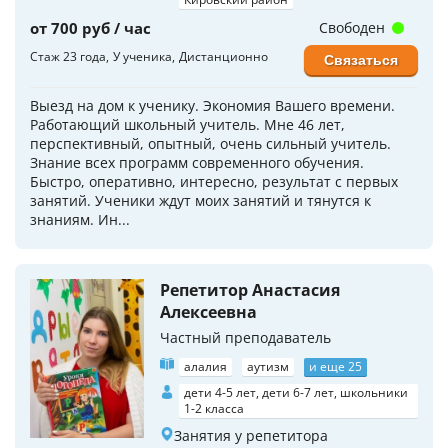
от 700 руб / час
Свободен
Стаж 23 года
У ученика
Дистанционно
Связаться
Выезд на дом к ученику. Экономия Вашего времени.
Работающий школьный учитель. Мне 46 лет,
перспективный, опытный, очень сильный учитель.
Знание всех программ современного обучения.
Быстро, оперативно, интересно, результат с первых
занятий. Ученики ждут моих занятий и тянутся к
знаниям. Ин...
Репетитор Анастасия
Алексеевна
Частный преподаватель
алалия
аутизм
и еще 25
дети 4-5 лет, дети 6-7 лет, школьники
1-2 класса
Занятия у репетитора