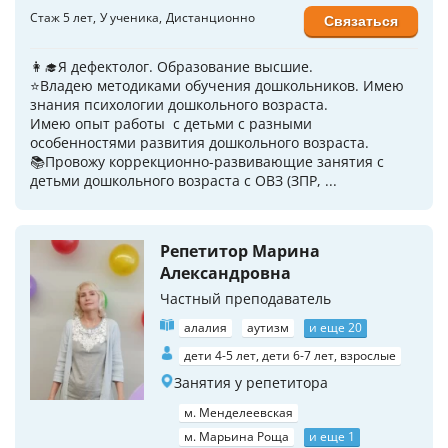
Стаж 5 лет
У ученика
Дистанционно
Связаться
👩‍🎓Я дефектолог. Образование высшие.
⭐Владею методиками обучения дошкольников. Имею
знания психологии дошкольного возраста.
Имею опыт работы с детьми с разными
особенностями развития дошкольного возраста.
📚Провожу коррекционно-развивающие занятия с
детьми дошкольного возраста с ОВЗ (ЗПР, ...
Репетитор Марина
Александровна
Частный преподаватель
алалия
аутизм
и еще 20
дети 4-5 лет, дети 6-7 лет, взрослые
Занятия у репетитора
м. Менделеевская
м. Марьина Роща
и еще 1