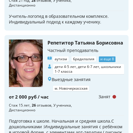
Стаж 21 год
28
отзывов
У ученика
Дистанционно
Учитель-логопед в образовательном комплексе.
Индивидуальный подход к каждому ученику.
Репетитор Татьяна Борисовна
Частный преподаватель
аутизм
брадилалия
и еще 8
дети 4-5 лет, дети 6-7 лет, школьники
1-7 класса
Выездные занятия
м. Новочеркасская
от 2 000 руб / час
Занят
Стаж 15 лет
26
отзывов
У ученика
Дистанционно
Подготовка к школе. Начальная и средняя школа.С
дошкольниками :Индивидуальные занятия с ребёнком
в игровой форме, c элементами арт-терапии ( рисунок,