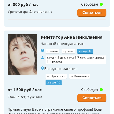
от 800 руб / час
Свободен
У репетитора
Дистанционно
Связаться
Репетитор Анна Николаевна
Частный преподаватель
алалия
аутизм
и еще 16
дети 4-5 лет, дети 6-7 лет, школьники
1-4 класса
Выездные занятия
м. Пражская
м. Коньково
и еще 40
от 1 500 руб / час
Свободен
Стаж 15 лет
У ученика
Связаться
Приветствую Вас на страничке своего профиля! Если