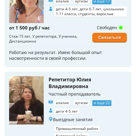
алалия
аутизм
и еще 17
дети 4-5 лет, дети 6-7 лет, школьники
1-11 класса, студенты, взрослые
от 1 500 руб / час
Свободен
Стаж 15 лет
У репетитора
У ученика
Связаться
Дистанционно
Работаю на результат. Имею большой опыт
насмотренности в своей профессии.
Репетитор Юлия
Владимировна
Частный преподаватель
алалия
аутизм
и еще 22
дети 4-5 лет
Выездные занятия
Промышленный район
Кировский район