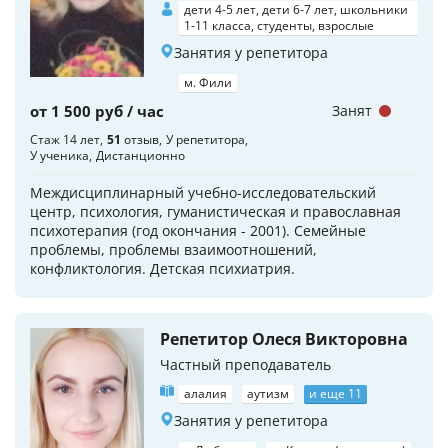
дети 4-5 лет, дети 6-7 лет, школьники
1-11 класса, студенты, взрослые
Занятия у репетитора
м. Фили
от 1 500 руб / час
Занят
Стаж 14 лет
51
отзыв
У репетитора
У ученика
Дистанционно
Междисциплинарный учебно-исследовательский
центр, психология, гуманистическая и православная
психотерапия (год окончания - 2001). Семейные
проблемы, проблемы взаимоотношений,
конфликтология. Детская психиатрия.
Репетитор Олеся Викторовна
Частный преподаватель
алалия
аутизм
и еще 11
Занятия у репетитора