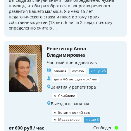
Вы сюда заглянули значит Вам определенно нужна
помощь, чтобы разобраться в вопросах речевого
развития Вашего малыша. Я имею 15 лет
педагогического стажа и плюс к этому троих
собственных детей (18 лет, 6 лет и 2 года), поэтому
определенно считаю ...
Репетитор Анна
Владимировна
Частный преподаватель
алалия
аутизм
и еще 25
дети 4-5 лет, дети 6-7 лет
Занятия у репетитора
м. Свиблово
Выездные занятия
м. Ботанический сад
м. Медведково
и еще 3
от 600 руб / час
Свободен