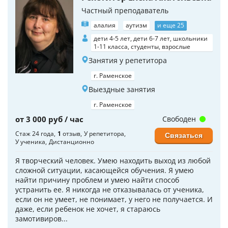
Частный преподаватель
алалия
аутизм
и еще 25
дети 4-5 лет, дети 6-7 лет, школьники
1-11 класса, студенты, взрослые
Занятия у репетитора
г. Раменское
Выездные занятия
г. Раменское
от 3 000 руб / час
Свободен
Стаж 24 года
1
отзыв
У репетитора
Связаться
У ученика
Дистанционно
Я творческий человек. Умею находить выход из любой
сложной ситуации, касающейся обучения. Я умею
найти причину проблем и умею найти способ
устранить ее. Я никогда не отказывалась от ученика,
если он не умеет, не понимает, у него не получается. И
даже, если ребенок не хочет, я стараюсь
замотивиров...