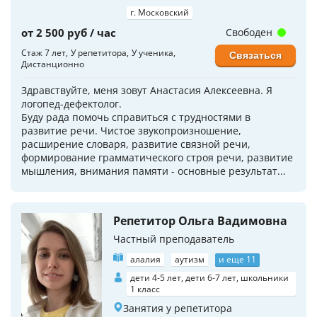
г. Московский
от 2 500 руб / час
Свободен
Стаж 7 лет
У репетитора
У ученика
Связаться
Дистанционно
Здравствуйте, меня зовут Анастасия Алексеевна. Я
логопед-дефектолог.
Буду рада помочь справиться с трудностями в
развитие речи. Чистое звукопроизношение,
расширение словаря, развитие связной речи,
формирование грамматического строя речи, развитие
мышления, внимания памяти - основные результат...
Репетитор Ольга Вадимовна
Частный преподаватель
алалия
аутизм
и еще 11
дети 4-5 лет, дети 6-7 лет, школьники
1 класс
Занятия у репетитора