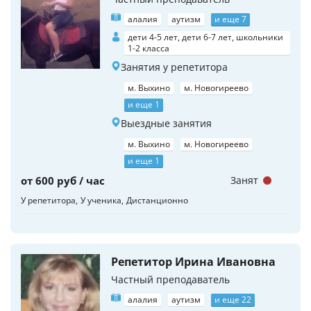
алалия
аутизм
и еще 7
дети 4-5 лет, дети 6-7 лет, школьники
1-2 класса
Занятия у репетитора
м. Выхино
м. Новогиреево
и еще 1
Выездные занятия
м. Выхино
м. Новогиреево
и еще 1
от 600 руб / час
Занят
У репетитора
У ученика
Дистанционно
Репетитор Ирина Ивановна
Частный преподаватель
алалия
аутизм
и еще 22