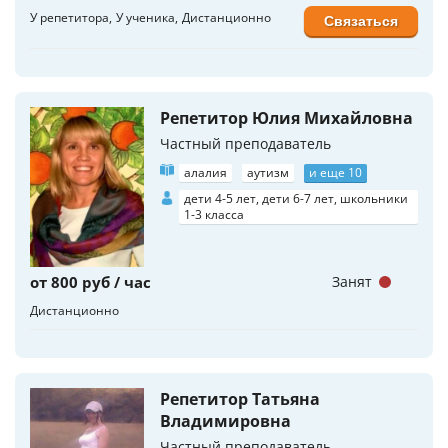
У репетитора
У ученика
Дистанционно
Связаться
Репетитор Юлия Михайловна
Частный преподаватель
алалия
аутизм
и еще 10
дети 4-5 лет, дети 6-7 лет, школьники
1-3 класса
от 800 руб / час
Занят
Дистанционно
Репетитор Татьяна
Владимировна
Частный преподаватель