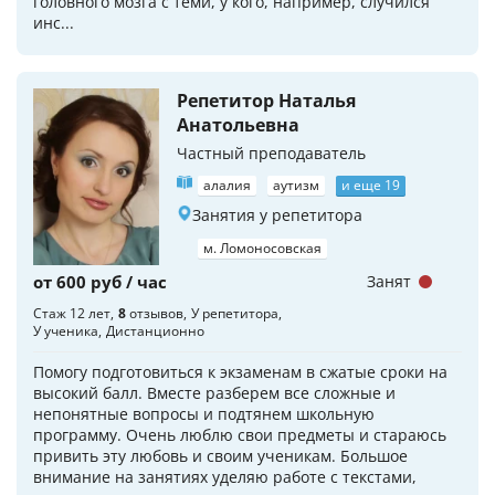
головного мозга с теми, у кого, например, случился
инс...
Репетитор Наталья
Анатольевна
Частный преподаватель
алалия
аутизм
и еще 19
Занятия у репетитора
м. Ломоносовская
от 600 руб / час
Занят
Стаж 12 лет
8
отзывов
У репетитора
У ученика
Дистанционно
Помогу подготовиться к экзаменам в сжатые сроки на
высокий балл. Вместе разберем все сложные и
непонятные вопросы и подтянем школьную
программу. Очень люблю свои предметы и стараюсь
привить эту любовь и своим ученикам. Большое
внимание на занятиях уделяю работе с текстами,