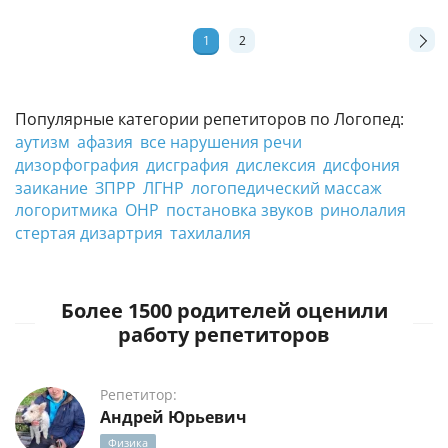
1
2
Популярные категории репетиторов по Логопед:
аутизм
афазия
все нарушения речи
дизорфография
дисграфия
дислексия
дисфония
заикание
ЗПРР
ЛГНР
логопедический массаж
логоритмика
ОНР
постановка звуков
ринолалия
стертая дизартрия
тахилалия
Более 1500 родителей оценили
работу репетиторов
Репетитор:
Андрей Юрьевич
Физика