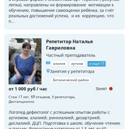
лепка), направлены на формирование мотивации к
обучению, повышение самооценки ребёнка, за счёт
реальных достижений успеха, и их коррекцию, что
п...
Репетитор Наталья
Гавриловна
Частный преподаватель
алалия
аутизм
и еще 17
Занятия у репетитора
Ботанический район
от 1 000 руб / час
Занят
Стаж 17 лет
17
отзывов
У репетитора
Дистанционно
Логопед-дефектолог с успешным опытом работы с
аутизмом, алалией, ринолалией, дизартрией,
дислалией, ДЦП. Подготовка к школе, обучение чтению
и письму. Возрастные категории от 1,5 лет до 60.