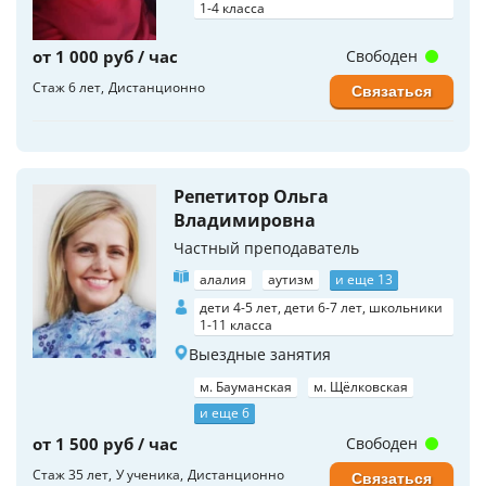
1-4 класса
от 1 000 руб / час
Свободен
Стаж 6 лет
Дистанционно
Связаться
Репетитор Ольга
Владимировна
Частный преподаватель
алалия
аутизм
и еще 13
дети 4-5 лет, дети 6-7 лет, школьники
1-11 класса
Выездные занятия
м. Бауманская
м. Щёлковская
и еще 6
от 1 500 руб / час
Свободен
Стаж 35 лет
У ученика
Дистанционно
Связаться