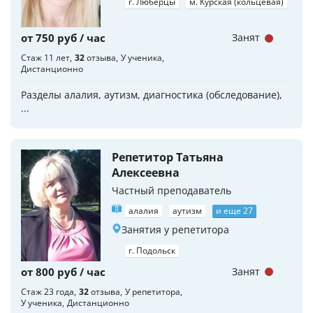
г. Люберцы
м. Курская (кольцевая)
от 750 руб / час
Занят
Стаж 11 лет
32
отзыва
У ученика
Дистанционно
Разделы алалия, аутизм, диагностика (обследование),
...
Репетитор Татьяна
Алексеевна
Частный преподаватель
алалия
аутизм
и еще 27
Занятия у репетитора
г. Подольск
от 800 руб / час
Занят
Стаж 23 года
32
отзыва
У репетитора
У ученика
Дистанционно