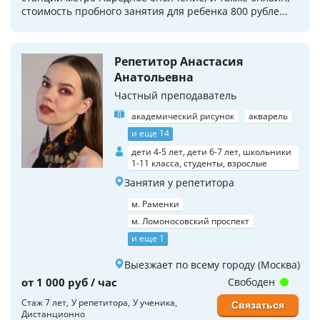
стоимость пробного занятия для ребенка 800 рубле...
Репетитор Анастасия
Анатольевна
Частный преподаватель
академический рисунок
акварель
и еще 14
дети 4-5 лет, дети 6-7 лет, школьники
1-11 класса, студенты, взрослые
Занятия у репетитора
м. Раменки
м. Ломоносовский проспект
и еще 1
Выезжает по всему городу (Москва)
от 1 000 руб / час
Свободен
Стаж 7 лет
У репетитора
У ученика
Связаться
Дистанционно