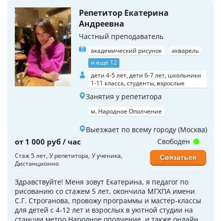
Репетитор Екатерина
Андреевна
Частный преподаватель
академический рисунок
акварель
и еще 12
дети 4-5 лет, дети 6-7 лет, школьники
1-11 класса, студенты, взрослые
Занятия у репетитора
м. Народное Ополчение
Выезжает по всему городу (Москва)
от 1 000 руб / час
Свободен
Стаж 5 лет
У репетитора
У ученика
Связаться
Дистанционно
Здравствуйте! Меня зовут Екатерина, я педагог по
рисованию со стажем 5 лет, окончила МГХПА имени
C.Г. Строганова, провожу программы и мастер-классы
для детей с 4-12 лет и взрослых в уютной студии на
станции метро Народное ополчение, и также онлайн,