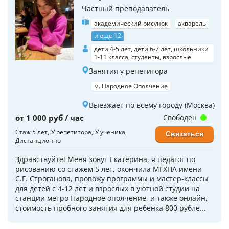
Частный преподаватель
академический рисунок
акварель
и еще 12
дети 4-5 лет, дети 6-7 лет, школьники
1-11 класса, студенты, взрослые
Занятия у репетитора
м. Народное Ополчение
Выезжает по всему городу (Москва)
от 1 000 руб / час
Свободен
Стаж 5 лет
У репетитора
У ученика
Связаться
Дистанционно
Здравствуйте! Меня зовут Екатерина, я педагог по
рисованию со стажем 5 лет, окончила МГХПА имени
C.Г. Строганова, провожу программы и мастер-классы
для детей с 4-12 лет и взрослых в уютной студии на
станции метро Народное ополчение, и также онлайн,
стоимость пробного занятия для ребенка 800 рубле...