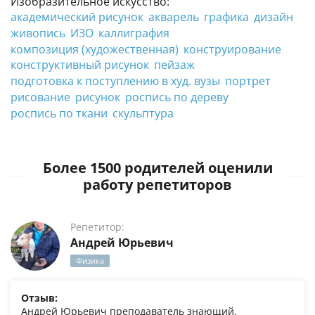
Изобразительное искусство:
академический рисунок
акварель
графика
дизайн
живопись
ИЗО
каллиграфия
композиция (художественная)
конструирование
конструктивный рисунок
пейзаж
подготовка к поступлению в худ. вузы
портрет
рисование
рисунок
роспись по дереву
роспись по ткани
скульптура
Более 1500 родителей оценили
работу репетиторов
Репетитор:
Андрей Юрьевич
Физика
Отзыв:
Андрей Юрьевич преподаватель знающий,