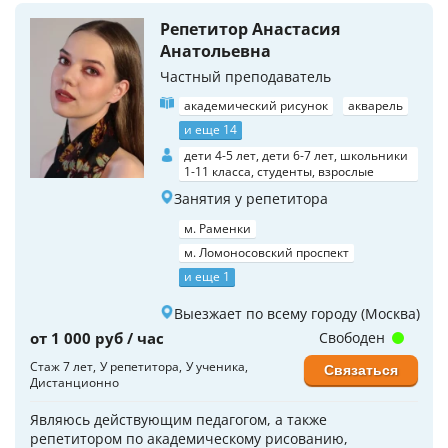
Репетитор Анастасия
Анатольевна
Частный преподаватель
академический рисунок
акварель
и еще 14
дети 4-5 лет, дети 6-7 лет, школьники
1-11 класса, студенты, взрослые
Занятия у репетитора
м. Раменки
м. Ломоносовский проспект
и еще 1
Выезжает по всему городу (Москва)
от 1 000 руб / час
Свободен
Стаж 7 лет
У репетитора
У ученика
Связаться
Дистанционно
Являюсь действующим педагогом, а также
репетитором по академическому рисованию,