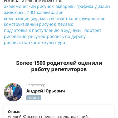
Изобразительное искусство:
академический рисунок
акварель
графика
дизайн
живопись
ИЗО
каллиграфия
композиция (художественная)
конструирование
конструктивный рисунок
пейзаж
подготовка к поступлению в худ. вузы
портрет
рисование
рисунок
роспись по дереву
роспись по ткани
скульптура
Более 1500 родителей оценили
работу репетиторов
Репетитор:
Андрей Юрьевич
Физика
Отзыв:
Андрей Юрьевич преподаватель знающий,