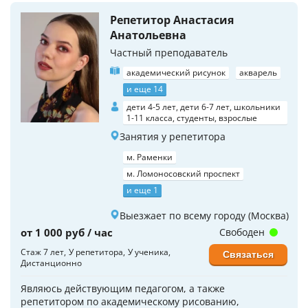
Репетитор Анастасия
Анатольевна
Частный преподаватель
академический рисунок
акварель
и еще 14
дети 4-5 лет, дети 6-7 лет, школьники
1-11 класса, студенты, взрослые
Занятия у репетитора
м. Раменки
м. Ломоносовский проспект
и еще 1
Выезжает по всему городу (Москва)
от 1 000 руб / час
Свободен
Стаж 7 лет
У репетитора
У ученика
Связаться
Дистанционно
Являюсь действующим педагогом, а также
репетитором по академическому рисованию,