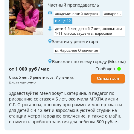
Частный преподаватель
академический рисунок
акварель
и еще 12
дети 4-5 лет, дети 6-7 лет, школьники
1-11 класса, студенты, взрослые
Занятия у репетитора
м. Народное Ополчение
Выезжает по всему городу (Москва)
от 1 000 руб / час
Свободен
Стаж 5 лет
У репетитора
У ученика
Связаться
Дистанционно
Здравствуйте! Меня зовут Екатерина, я педагог по
рисованию со стажем 5 лет, окончила МГХПА имени
C.Г. Строганова, провожу программы и мастер-классы
для детей с 4-12 лет и взрослых в уютной студии на
станции метро Народное ополчение, и также онлайн,
стоимость пробного занятия для ребенка 800 рубле...