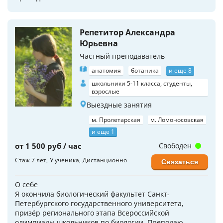
Репетитор Александра
Юрьевна
Частный преподаватель
анатомия
ботаника
и еще 8
школьники 5-11 класса, студенты,
взрослые
Выездные занятия
м. Пролетарская
м. Ломоносовская
и еще 1
от 1 500 руб / час
Свободен
Стаж 7 лет
У ученика
Дистанционно
Связаться
О себе
Я окончила биологический факультет Санкт-
Петербургского государственного университета,
призёр регионального этапа Всероссийской
олимпиады школьников по биологии. Преподаю