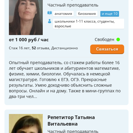
Частный преподаватель
анатомия
биохимия
и еще 10
школьники 1-11 класса, студенты,
взрослые
от 1 000 руб / час
Свободен
Стаж 16 лет
52
отзыва
Дистанционно
Связаться
Опытный преподаватель, со стажем работы более 16
лет обучает школьников и абитуриентов математике,
физике, химии, биологии. Обучалась в немецкой
магистратуре. Готовлю к ЕГЭ, ОГЭ. Прекрасные
результаты. Умею доходчиво объяснить сложные
вопросы. Онлайн и на дому. Также в мини-группах по
два-три чел...
Репетитор Татьяна
Витальевна
Частный преподаватель