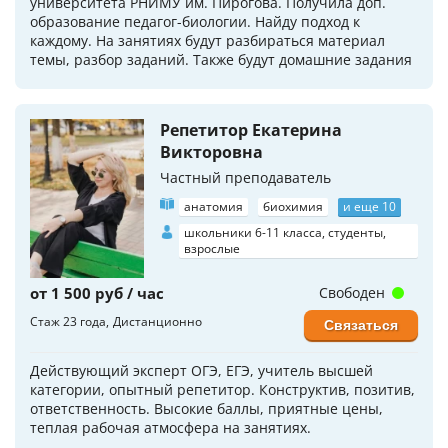
университета РНИМУ им. Пирогова. Получила доп.
образование педагог-биологии. Найду подход к
каждому. На занятиях будут разбираться материал
темы, разбор заданий. Также будут домашние задания
Репетитор Екатерина
Викторовна
Частный преподаватель
анатомия
биохимия
и еще 10
школьники 6-11 класса, студенты,
взрослые
от 1 500 руб / час
Свободен
Стаж 23 года
Дистанционно
Связаться
Действующий эксперт ОГЭ, ЕГЭ, учитель высшей
категории, опытный репетитор. Конструктив, позитив,
ответственность. Высокие баллы, приятные цены,
теплая рабочая атмосфера на занятиях.