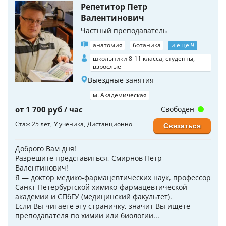
Репетитор Петр
Валентинович
Частный преподаватель
анатомия
ботаника
и еще 9
школьники 8-11 класса, студенты,
взрослые
Выездные занятия
м. Академическая
от 1 700 руб / час
Свободен
Стаж 25 лет
У ученика
Дистанционно
Связаться
Доброго Вам дня!
Разрешите представиться, Смирнов Петр
Валентинович!
Я — доктор медико-фармацевтических наук, профессор
Санкт-Петербургской химико-фармацевтической
академии и СПбГУ (медицинский факультет).
Если Вы читаете эту страничку, значит Вы ищете
преподавателя по химии или биологии...