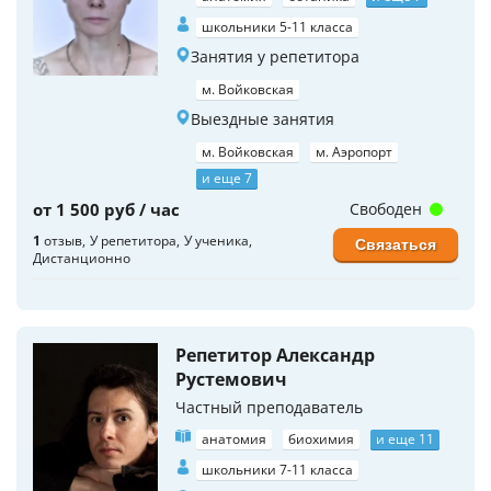
школьники 5-11 класса
Занятия у репетитора
м. Войковская
Выездные занятия
м. Войковская
м. Аэропорт
и еще 7
от 1 500 руб / час
Свободен
1
отзыв
У репетитора
У ученика
Связаться
Дистанционно
Репетитор Александр
Рустемович
Частный преподаватель
анатомия
биохимия
и еще 11
школьники 7-11 класса