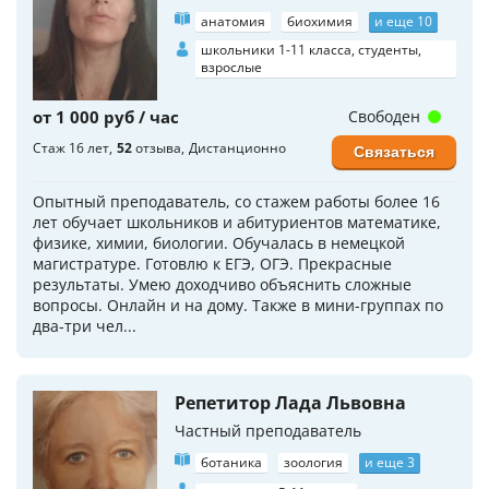
анатомия
биохимия
и еще 10
школьники 1-11 класса, студенты,
взрослые
от 1 000 руб / час
Свободен
Стаж 16 лет
52
отзыва
Дистанционно
Связаться
Опытный преподаватель, со стажем работы более 16
лет обучает школьников и абитуриентов математике,
физике, химии, биологии. Обучалась в немецкой
магистратуре. Готовлю к ЕГЭ, ОГЭ. Прекрасные
результаты. Умею доходчиво объяснить сложные
вопросы. Онлайн и на дому. Также в мини-группах по
два-три чел...
Репетитор Лада Львовна
Частный преподаватель
ботаника
зоология
и еще 3