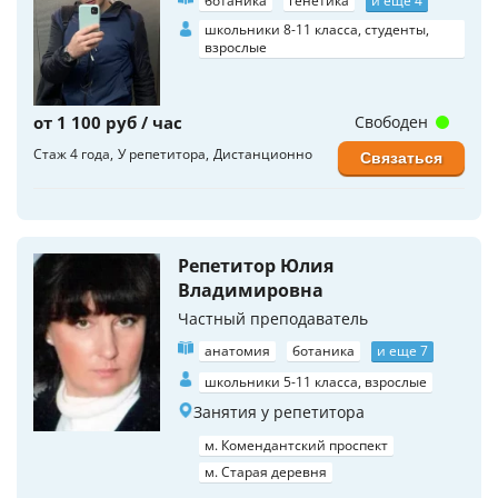
ботаника
генетика
и еще 4
школьники 8-11 класса, студенты,
взрослые
от 1 100 руб / час
Свободен
Стаж 4 года
У репетитора
Дистанционно
Связаться
Репетитор Юлия
Владимировна
Частный преподаватель
анатомия
ботаника
и еще 7
школьники 5-11 класса, взрослые
Занятия у репетитора
м. Комендантский проспект
м. Старая деревня