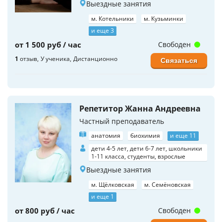
Выездные занятия
м. Котельники
м. Кузьминки
и еще 3
от 1 500 руб / час
Свободен
1
отзыв
У ученика
Дистанционно
Связаться
Репетитор Жанна Андреевна
Частный преподаватель
анатомия
биохимия
и еще 11
дети 4-5 лет, дети 6-7 лет, школьники
1-11 класса, студенты, взрослые
Выездные занятия
м. Щёлковская
м. Семёновская
и еще 1
от 800 руб / час
Свободен