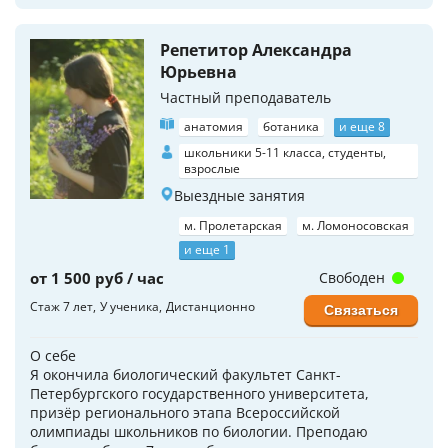
Репетитор Александра
Юрьевна
Частный преподаватель
анатомия
ботаника
и еще 8
школьники 5-11 класса, студенты,
взрослые
Выездные занятия
м. Пролетарская
м. Ломоносовская
и еще 1
от 1 500 руб / час
Свободен
Стаж 7 лет
У ученика
Дистанционно
Связаться
О себе
Я окончила биологический факультет Санкт-
Петербургского государственного университета,
призёр регионального этапа Всероссийской
олимпиады школьников по биологии. Преподаю