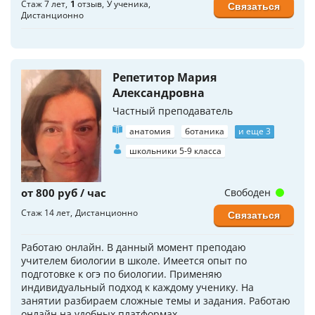
Стаж 7 лет
1
отзыв
У ученика
Связаться
Дистанционно
Репетитор Мария
Александровна
Частный преподаватель
анатомия
ботаника
и еще 3
школьники 5-9 класса
от 800 руб / час
Свободен
Стаж 14 лет
Дистанционно
Связаться
Работаю онлайн. В данный момент преподаю
учителем биологии в школе. Имеется опыт по
подготовке к огэ по биологии. Применяю
индивидуальный подход к каждому ученику. На
занятии разбираем сложные темы и задания. Работаю
онлайн на удобных платформах.