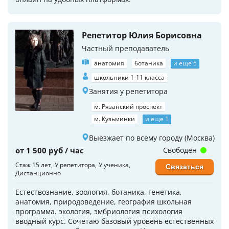
Репетитор Юлия Борисовна
Частный преподаватель
анатомия
ботаника
и еще 5
школьники 1-11 класса
Занятия у репетитора
м. Рязанский проспект
м. Кузьминки
и еще 1
Выезжает по всему городу (Москва)
от 1 500 руб / час
Свободен
Стаж 15 лет
У репетитора
У ученика
Связаться
Дистанционно
Естествознание, зоология, ботаника, генетика,
анатомия, природоведение, география школьная
программа. экология, эмбриология психология
вводный курс. Сочетаю базовый уровень естественных