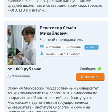
биологию более 7 лет, работаю как с учениками
средней школы, так и со старшеклассниками, готовлю
к ОГЭ, ЕГЭ и к вступи...
Репетитор Семён
Михайлович
Частный преподаватель
анатомия
биохимия
и еще 8
школьники 5-11 класса
от 1 000 руб / час
Свободен
Дистанционно
Связаться
Окончил Московский государственный университет
тонких химических технологий М.В. Ломоносова по
направлению "Биотехнология", а сейчас учусь в
Московском педагогическом государственном
университете - институте биологии и химии на
направлении "Биоэкология"