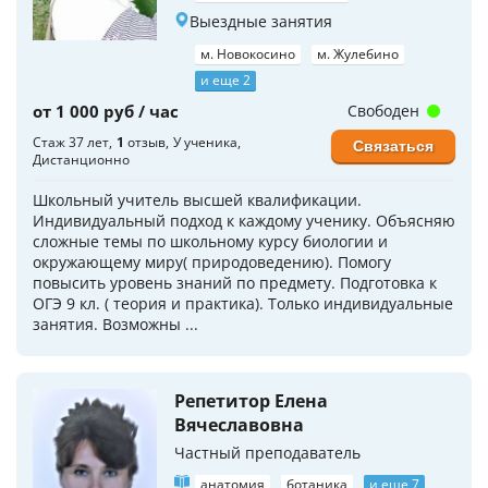
Выездные занятия
м. Новокосино
м. Жулебино
и еще 2
от 1 000 руб / час
Свободен
Стаж 37 лет
1
отзыв
У ученика
Связаться
Дистанционно
Школьный учитель высшей квалификации.
Индивидуальный подход к каждому ученику. Объясняю
сложные темы по школьному курсу биологии и
окружающему миру( природоведению). Помогу
повысить уровень знаний по предмету. Подготовка к
ОГЭ 9 кл. ( теория и практика). Только индивидуальные
занятия. Возможны ...
Репетитор Елена
Вячеславовна
Частный преподаватель
анатомия
ботаника
и еще 7