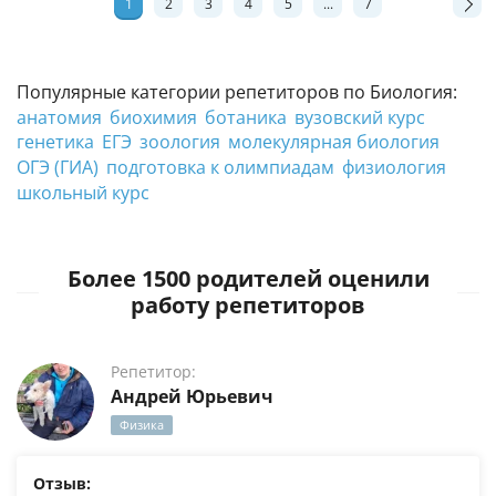
1
2
3
4
5
...
7
Популярные категории репетиторов по Биология:
анатомия
биохимия
ботаника
вузовский курс
генетика
ЕГЭ
зоология
молекулярная биология
ОГЭ (ГИА)
подготовка к олимпиадам
физиология
школьный курс
Более 1500 родителей оценили
работу репетиторов
Репетитор:
Андрей Юрьевич
Физика
Отзыв: