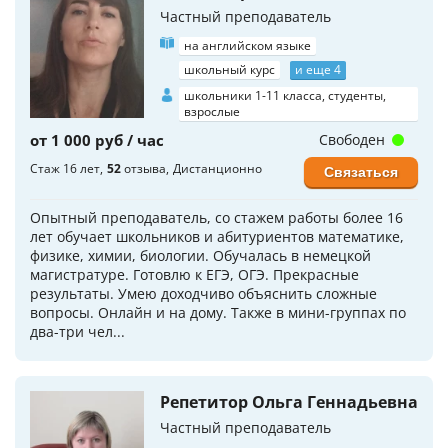
Частный преподаватель
на английском языке
школьный курс
и еще 4
школьники 1-11 класса, студенты,
взрослые
от 1 000 руб / час
Свободен
Стаж 16 лет
52
отзыва
Дистанционно
Связаться
Опытный преподаватель, со стажем работы более 16
лет обучает школьников и абитуриентов математике,
физике, химии, биологии. Обучалась в немецкой
магистратуре. Готовлю к ЕГЭ, ОГЭ. Прекрасные
результаты. Умею доходчиво объяснить сложные
вопросы. Онлайн и на дому. Также в мини-группах по
два-три чел...
Репетитор Ольга Геннадьевна
Частный преподаватель