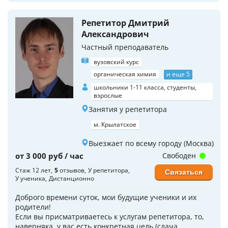
Репетитор Дмитрий
Александрович
Частный преподаватель
вузовский курс
органическая химия
и еще 5
школьники 1-11 класса, студенты,
взрослые
Занятия у репетитора
м. Крылатское
Выезжает по всему городу (Москва)
от 3 000 руб / час
Свободен
Стаж 12 лет
5
отзывов
У репетитора
Связаться
У ученика
Дистанционно
Доброго времени суток, мои будущие ученики и их
родители!
Если вы присматриваетесь к услугам репетитора, то,
наверняка, у вас есть конкретная цель (сдача