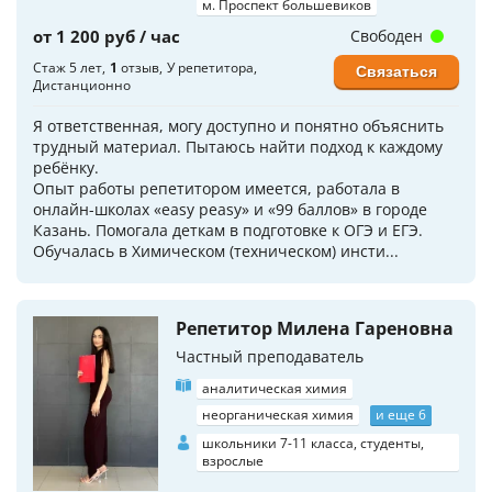
м. Проспект большевиков
от 1 200 руб / час
Свободен
Стаж 5 лет
1
отзыв
У репетитора
Связаться
Дистанционно
Я ответственная, могу доступно и понятно объяснить
трудный материал. Пытаюсь найти подход к каждому
ребёнку.
Опыт работы репетитором имеется, работала в
онлайн-школах «easy peasy» и «99 баллов» в городе
Казань. Помогала деткам в подготовке к ОГЭ и ЕГЭ.
Обучалась в Химическом (техническом) инсти...
Репетитор Милена Гареновна
Частный преподаватель
аналитическая химия
неорганическая химия
и еще 6
школьники 7-11 класса, студенты,
взрослые