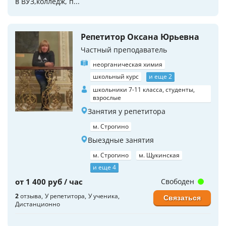
в ВУЗ,колледж, п...
Репетитор Оксана Юрьевна
Частный преподаватель
неорганическая химия
школьный курс
и еще 2
школьники 7-11 класса, студенты,
взрослые
Занятия у репетитора
м. Строгино
Выездные занятия
м. Строгино
м. Щукинская
и еще 4
от 1 400 руб / час
Свободен
2
отзыва
У репетитора
У ученика
Связаться
Дистанционно