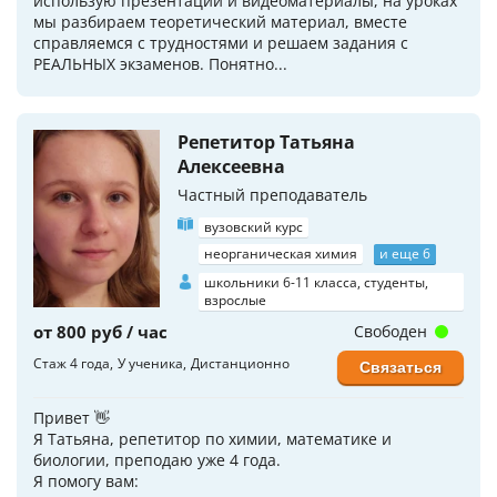
использую презентации и видеоматериалы, на уроках
мы разбираем теоретический материал, вместе
справляемся с трудностями и решаем задания с
РЕАЛЬНЫХ экзаменов. Понятно...
Репетитор Татьяна
Алексеевна
Частный преподаватель
вузовский курс
неорганическая химия
и еще 6
школьники 6-11 класса, студенты,
взрослые
от 800 руб / час
Свободен
Стаж 4 года
У ученика
Дистанционно
Связаться
Привет 👋
Я Татьяна, репетитор по химии, математике и
биологии, преподаю уже 4 года.
Я помогу вам: