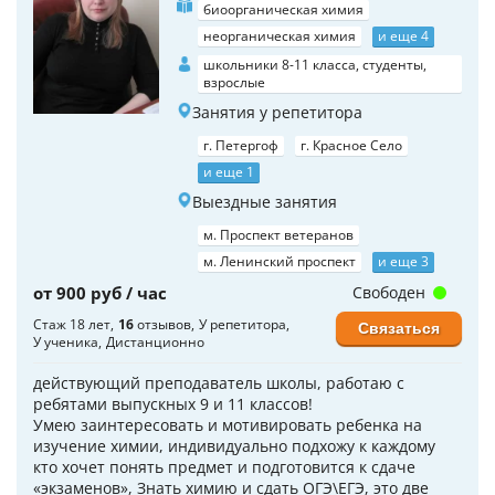
биоорганическая химия
неорганическая химия
и еще 4
школьники 8-11 класса, студенты,
взрослые
Занятия у репетитора
г. Петергоф
г. Красное Село
и еще 1
Выездные занятия
м. Проспект ветеранов
м. Ленинский проспект
и еще 3
от 900 руб / час
Свободен
Стаж 18 лет
16
отзывов
У репетитора
Связаться
У ученика
Дистанционно
действующий преподаватель школы, работаю с
ребятами выпускных 9 и 11 классов!
Умею заинтересовать и мотивировать ребенка на
изучение химии, индивидуально подхожу к каждому
кто хочет понять предмет и подготовится к сдаче
«экзаменов», Знать химию и сдать ОГЭ\ЕГЭ, это две