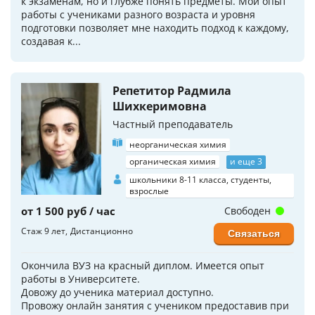
к экзаменам, но и глубже понять предметы. Мой опыт
работы с учениками разного возраста и уровня
подготовки позволяет мне находить подход к каждому,
создавая к...
Репетитор Радмила
Шихкеримовна
Частный преподаватель
неорганическая химия
органическая химия
и еще 3
школьники 8-11 класса, студенты,
взрослые
от 1 500 руб / час
Свободен
Стаж 9 лет
Дистанционно
Связаться
Окончила ВУЗ на красный диплом. Имеется опыт
работы в Университете.
Довожу до ученика материал доступно.
Провожу онлайн занятия с учеником предоставив при