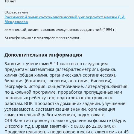
10 лет
Образование
Российский химико-технологический университет имени Д.И.
Менделеева
химический, химия высокомолекулярных соединений (1994 г.)
Квалификация - инженер-химик-технолог.
Дополнительная информация
Занятия с учениками 5-11 классов по следующим
предметам: математика (алгебра/геометрия), физика,
химия (общая химия, органическая/неорганическая),
биология (ботаника, зоология, анатомия, биология),
география, история, обществознание, литература.Занятия
по школьной программе, проработка пропущенных или
непоняных ребенку тем, подготовка к контрольным
работам, ВПР, проработка домашних заданий, улучшение
успеваемости, систематизация знаний, организация
самостоятельной работы ученика, подготовка к
ОГЭ.Занятия провожу только в удаленном формате (Skype,
Discord и т.д.). Время занятий - с 08.00 до 22.00 (МСК).
Продолжительность - по договоренности с клиентом - от 45