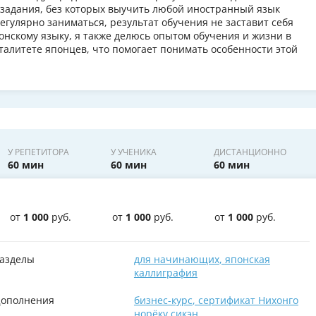
 задания, без которых выучить любой иностранный язык
регулярно заниматься, результат обучения не заставит себя
нскому языку, я также делюсь опытом обучения и жизни в
талитете японцев, что помогает понимать особенности этой
У РЕПЕТИТОРА
У УЧЕНИКА
ДИСТАНЦИОННО
60 мин
60 мин
60 мин
от
1 000
руб.
от
1 000
руб.
от
1 000
руб.
азделы
для начинающих
,
японская
каллиграфия
ополнения
бизнес-курс
,
сертификат Нихонго
норёку сикэн