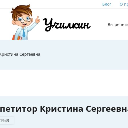
Блог
О п
Вы репет
Кристина Сергеевна
петитор Кристина Сергеевн
 1943