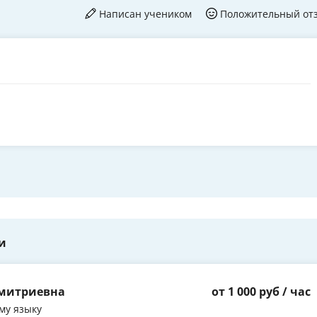
Написан учеником
Положительный от
и
Дмитриевна
от 1 000 руб / час
му языку