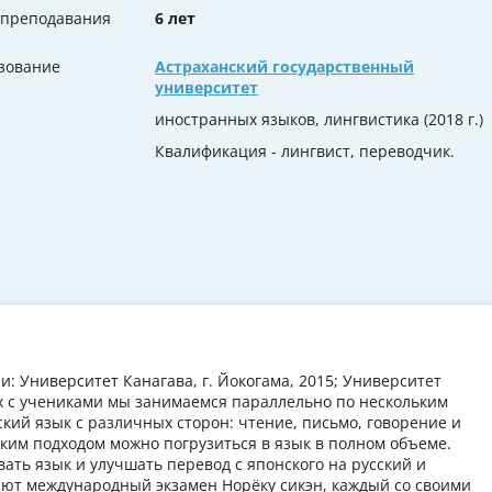
 преподавания
6 лет
зование
Астраханский государственный
университет
иностранных языков, лингвистика (2018 г.)
Квалификация - лингвист, переводчик.
: Университет Канагава, г. Йокогама, 2015; Университет
иях с учениками мы занимаемся параллельно по нескольким
ский язык с различных сторон: чтение, письмо, говорение и
таким подходом можно погрузиться в язык в полном объеме.
овать язык и улучшать перевод с японского на русский и
ают международный экзамен Норёку сикэн, каждый со своими