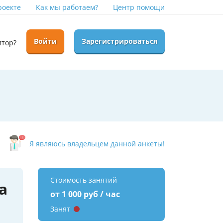
роекте
Как мы работаем?
Центр помощи
Войти
Зарегистрироваться
итор?
Я являюсь владельцем данной анкеты!
Стоимость занятий
а
от 1 000 руб / час
Занят