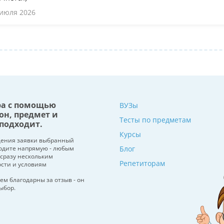
 июля 2026
ра с помощью
ВУЗы
он, предмет и
Тесты по предметам
подходит.
Курсы
щения заявки выбранный
водите напрямую - любым
Блог
 сразу нескольким
Репетиторам
ости и условиям
ем благодарны за отзыв - он
ыбор.