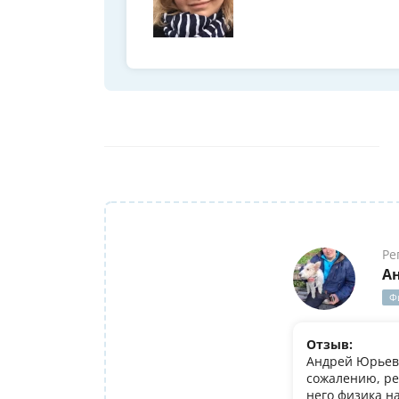
Ре
А
Ф
Отзыв:
Андрей Юрьеви
сожалению, ре
него физика н