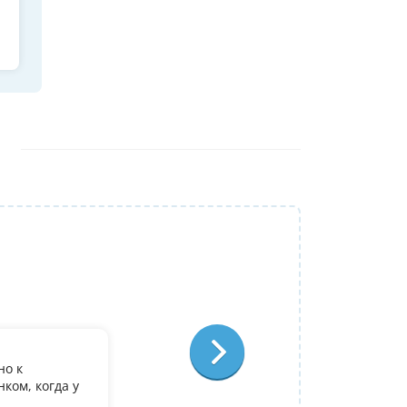
Репетитор:
Ольга Александровна
Физика
Отзыв:
но к
У дочери есть желание поступить в it лиц
ком, когда у
олимпиадеого уровня 7 и 8 класс за лето
9. Искали посильнее преподавателя для п