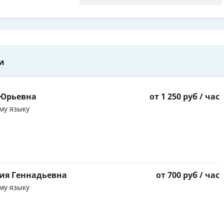
и
 Юрьевна
от 1 250 руб / час
му языку
ия Геннадьевна
от 700 руб / час
му языку