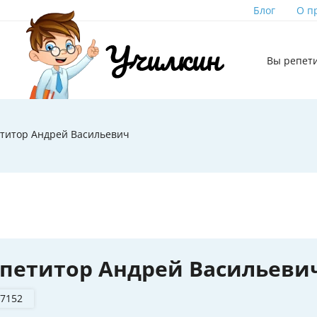
Блог
О п
Вы репет
титор Андрей Васильевич
петитор Андрей Васильеви
 7152