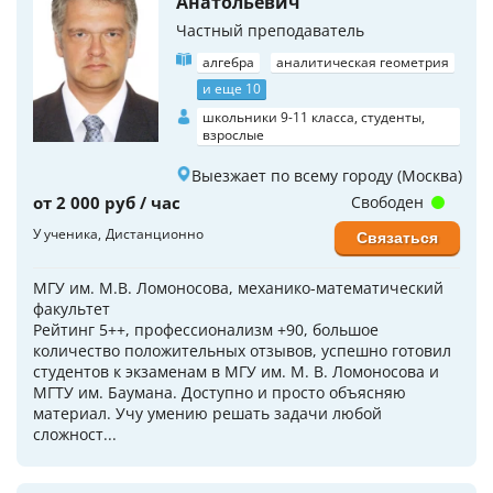
Анатольевич
Частный преподаватель
алгебра
аналитическая геометрия
и еще 10
школьники 9-11 класса, студенты,
взрослые
Выезжает по всему городу (Москва)
от 2 000 руб / час
Свободен
У ученика
Дистанционно
Связаться
МГУ им. М.В. Ломоносова, механико-математический
факультет
Рейтинг 5++, профессионализм +90, большое
количество положительных отзывов, успешно готовил
студентов к экзаменам в МГУ им. М. В. Ломоносова и
МГТУ им. Баумана. Доступно и просто объясняю
материал. Учу умению решать задачи любой
сложност...