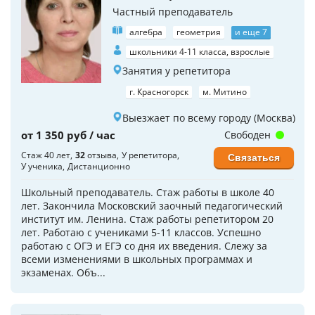
Частный преподаватель
алгебра
геометрия
и еще 7
школьники 4-11 класса, взрослые
Занятия у репетитора
г. Красногорск
м. Митино
Выезжает по всему городу (Москва)
от 1 350 руб / час
Свободен
Стаж 40 лет
32
отзыва
У репетитора
Связаться
У ученика
Дистанционно
Школьный преподаватель. Стаж работы в школе 40
лет. Закончила Московский заочный педагогический
институт им. Ленина. Стаж работы репетитором 20
лет. Работаю с учениками 5-11 классов. Успешно
работаю с ОГЭ и ЕГЭ со дня их введения. Слежу за
всеми изменениями в школьных программах и
экзаменах. Объ...