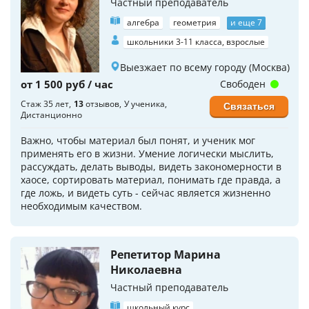
Частный преподаватель
алгебра
геометрия
и еще 7
школьники 3-11 класса, взрослые
Выезжает по всему городу (Москва)
от 1 500 руб / час
Свободен
Стаж 35 лет
13
отзывов
У ученика
Связаться
Дистанционно
Важно, чтобы материал был понят, и ученик мог
применять его в жизни. Умение логически мыслить,
рассуждать, делать выводы, видеть закономерности в
хаосе, сортировать материал, понимать где правда, а
где ложь, и видеть суть - сейчас является жизненно
необходимым качеством.
Репетитор Марина
Николаевна
Частный преподаватель
школьный курс