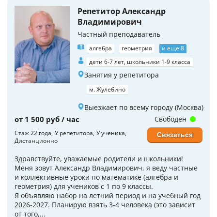
Репетитор Александр
Владимирович
Частный преподаватель
алгебра
геометрия
и еще 8
дети 6-7 лет, школьники 1-9 класса
Занятия у репетитора
м. Жулебино
Выезжает по всему городу (Москва)
от 1 500 руб / час
Свободен
Стаж 22 года
У репетитора
У ученика
Связаться
Дистанционно
Здравствуйте, уважаемые родители и школьники!
Меня зовут Александр Владимирович, я веду частные
и коллективные уроки по математике (алгебра и
геометрия) для учеников с 1 по 9 классы.
Я объявляю набор на летний период и на учебный год
2026-2027. Планирую взять 3-4 человека (это зависит
от того,...