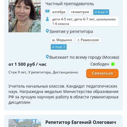
Частный преподаватель
алгебра
геометрия
и еще 4
дети 4-5 лет, дети 6-7 лет, школьники
1-6 класса
Занятия у репетитора
м. Марьино
г. Раменское
и еще 2
Выезжает по всему городу (Москва)
от 1 500 руб / час
Свободен
Стаж 9 лет
У репетитора
Дистанционно
Связаться
Учитель начальных классов. Кандидат педагогических
наук. Награжедна медалью Министерства образования
РФ за лучшую научную работу в области гуманитарных
дисциплин
Репетитор Евгений Олегович