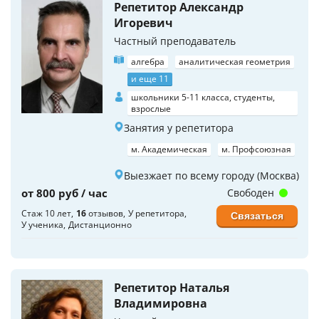
Репетитор Александр
Игоревич
Частный преподаватель
алгебра
аналитическая геометрия
и еще 11
школьники 5-11 класса, студенты,
взрослые
Занятия у репетитора
м. Академическая
м. Профсоюзная
Выезжает по всему городу (Москва)
от 800 руб / час
Свободен
Стаж 10 лет
16
отзывов
У репетитора
Связаться
У ученика
Дистанционно
Репетитор Наталья
Владимировна