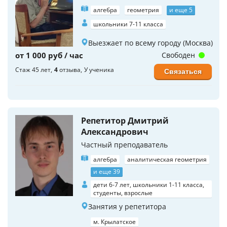
алгебра
геометрия
и еще 5
школьники 7-11 класса
Выезжает по всему городу (Москва)
от 1 000 руб / час
Свободен
Стаж 45 лет
4
отзыва
У ученика
Связаться
Репетитор Дмитрий
Александрович
Частный преподаватель
алгебра
аналитическая геометрия
и еще 39
дети 6-7 лет, школьники 1-11 класса,
студенты, взрослые
Занятия у репетитора
м. Крылатское