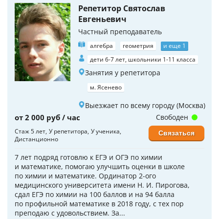
Репетитор Святослав
Евгеньевич
Частный преподаватель
алгебра
геометрия
и еще 1
дети 6-7 лет, школьники 1-11 класса
Занятия у репетитора
м. Ясенево
Выезжает по всему городу (Москва)
от 2 000 руб / час
Свободен
Стаж 5 лет
У репетитора
У ученика
Связаться
Дистанционно
7 лет подряд готовлю к ЕГЭ и ОГЭ по химии
и математике, помогаю улучшить оценки в школе
по химии и математике. Ординатор 2-ого
медицинского университета имени Н. И. Пирогова,
сдал ЕГЭ по химии на 100 баллов и на 94 балла
по профильной математике в 2018 году, с тех пор
преподаю с удовольствием. За...