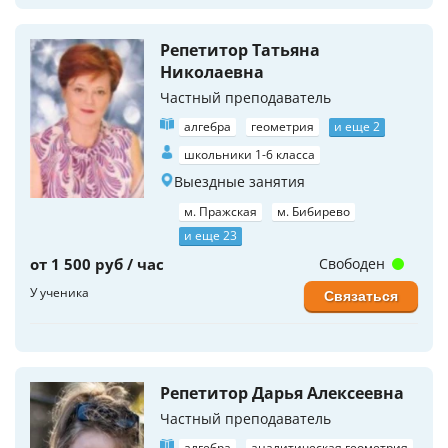
Репетитор Татьяна
Николаевна
Частный преподаватель
алгебра
геометрия
и еще 2
школьники 1-6 класса
Выездные занятия
м. Пражская
м. Бибирево
и еще 23
от 1 500 руб / час
Свободен
У ученика
Связаться
Репетитор Дарья Алексеевна
Частный преподаватель
алгебра
аналитическая геометрия