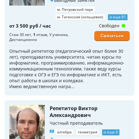
Выездные занятия
м. Петровский парк
м. Таганская (кольцевая)
и еще 81
от 3 500 руб / час
Свободен
Стаж 30 лет
1
отзыв
У ученика
Связаться
Дистанционно
Опытный репетитор (педагогический опыт более 30
лет), преподаватель университета, читаю курсы по
информатике, программированию, информационно-
коммуникационным технологиям, также веду курсы
подготовке к ОГЭ и ЕГЭ по информатике и ИКТ, есть
опыт работы в школах и коледжах.
Имею ведомственную награ...
Репетитор Виктор
Александрович
Частный преподаватель
алгебра
геометрия
и еще 6