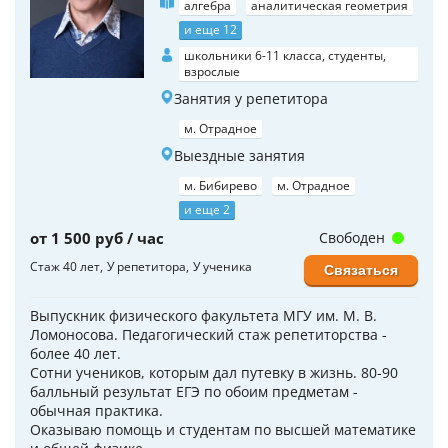
алгебра
аналитическая геометрия
и еще 12
школьники 6-11 класса, студенты,
взрослые
Занятия у репетитора
м. Отрадное
Выездные занятия
м. Бибирево
м. Отрадное
и еще 2
от 1 500 руб / час
Свободен
Стаж 40 лет
У репетитора
У ученика
Связаться
Выпускник физического факультета МГУ им. М. В.
Ломоносова. Педагогический стаж репетиторства -
более 40 лет.
Сотни учеников, которым дал путевку в жизнь. 80-90
балльный результат ЕГЭ по обоим предметам -
обычная практика.
Оказываю помощь и студентам по высшей математике