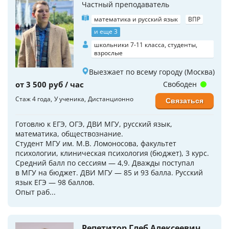
Частный преподаватель
математика и русский язык
ВПР
и еще 3
школьники 7-11 класса, студенты,
взрослые
Выезжает по всему городу (Москва)
от 3 500 руб / час
Свободен
Стаж 4 года
У ученика
Дистанционно
Связаться
Готовлю к ЕГЭ, ОГЭ, ДВИ МГУ, русский язык,
математика, обществознание.
Студент МГУ им. М.В. Ломоносова, факультет
психологии, клиническая психология (бюджет), 3 курс.
Средний балл по сессиям — 4,9. Дважды поступал
в МГУ на бюджет. ДВИ МГУ — 85 и 93 балла. Русский
язык ЕГЭ — 98 баллов.
Опыт раб...
Репетитор Глеб Алексеевич