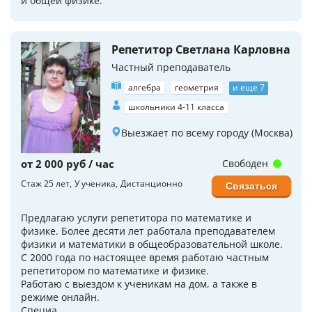
и общей физике.
Репетитор Светлана Карловна
Частный преподаватель
алгебра
геометрия
и еще 7
школьники 4-11 класса
Выезжает по всему городу (Москва)
от 2 000 руб / час
Свободен
Стаж 25 лет
У ученика
Дистанционно
Связаться
Предлагаю услуги репетитора по математике и
физике. Более десяти лет работала преподавателем
физики и математики в общеобразовательной школе.
С 2000 года по настоящее время работаю частным
репетитором по математике и физике.
Работаю с выездом к ученикам на дом, а также в
режиме онлайн.
Специа...