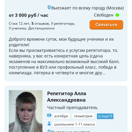
Выезжает по всему городу (Москва)
от 3 000 руб / час
Свободен
Стаж 12 лет
5
отзывов
У репетитора
Связаться
У ученика
Дистанционно
Доброго времени суток, мои будущие ученики и их
родители!
Если вы присматриваетесь к услугам репетитора, то,
наверняка, у вас есть конкретная цель (сдача
экзаменов на максимально возможный высокий балл,
поступление в ВУЗ или профильный класс, победа в
олимпиада, пятерка в четверти и многое дру...
Репетитор Алла
Александровна
Частный преподаватель
алгебра
геометрия
и еще 9
школьники 1-11 класса