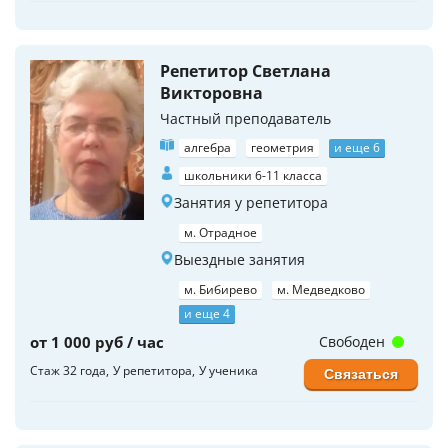
Репетитор Светлана
Викторовна
Частный преподаватель
алгебра
геометрия
и еще 6
школьники 6-11 класса
Занятия у репетитора
м. Отрадное
Выездные занятия
м. Бибирево
м. Медведково
и еще 4
от 1 000 руб / час
Свободен
Стаж 32 года
У репетитора
У ученика
Связаться