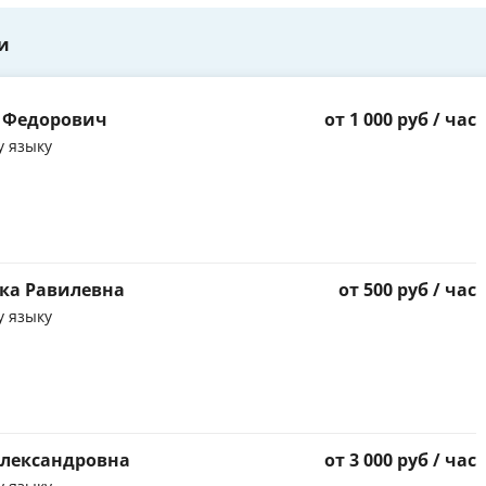
и
р Федорович
от 1 000 руб / час
у языку
ка Равилевна
от 500 руб / час
у языку
Александровна
от 3 000 руб / час