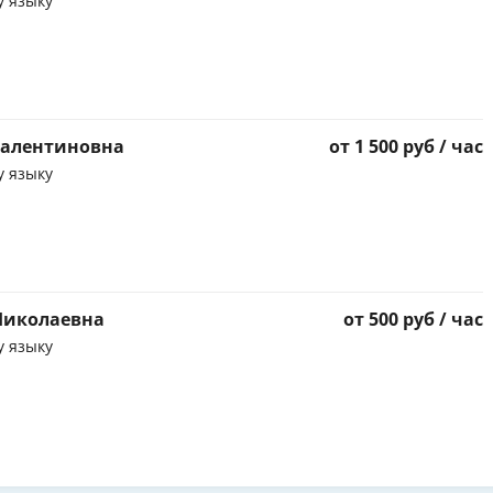
у языку
Валентиновна
от 1 500 руб / час
у языку
Николаевна
от 500 руб / час
у языку