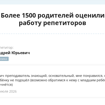
Более 1500 родителей оценили
работу репетиторов
петитор:
ндрей Юрьевич
изика
ч преподаватель знающий, основательный, мне понравился, 
бёнку не подошёл (возможно обратимся к нему с младшим ребён
ачнётся)
 июля 2026