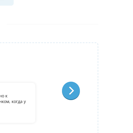
Репетитор:
Ольга Александровна
Физика
Отзыв:
но к
У дочери есть желание поступить в it лиц
ком, когда у
олимпиадеого уровня 7 и 8 класс за лето
9. Искали посильнее преподавателя для п
Ольгой Александровне! Спасибо!
Алина
14 июля 2026