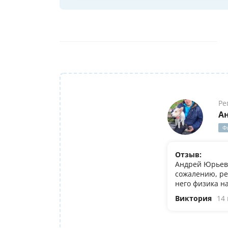
Ре
А
Ф
Отзыв:
Андрей Юрьеви
сожалению, ре
него физика н
Виктория
14