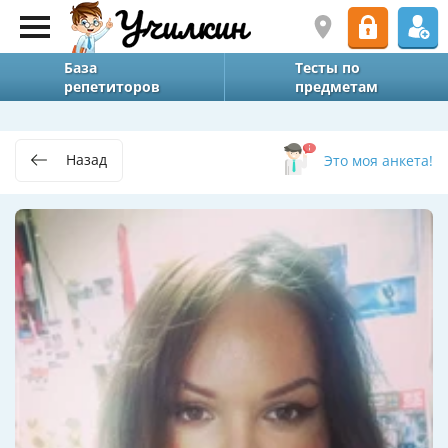
База
Тесты по
репетиторов
предметам
Назад
Это моя анкета!