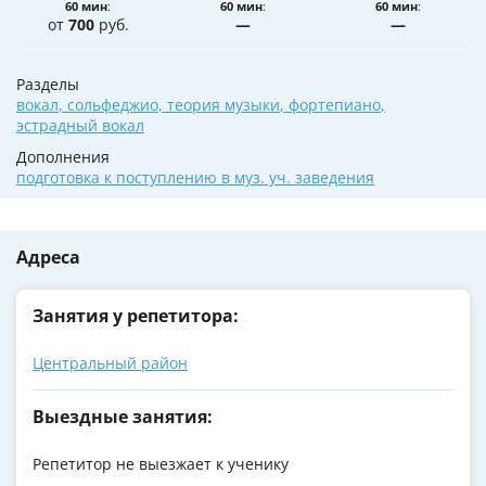
60 мин
:
60 мин
:
60 мин
:
от
700
руб.
—
—
Разделы
вокал
,
сольфеджио
,
теория музыки
,
фортепиано
,
эстрадный вокал
Дополнения
подготовка к поступлению в муз. уч. заведения
Адреса
Занятия у репетитора:
Центральный район
Выездные занятия:
Репетитор не выезжает к ученику